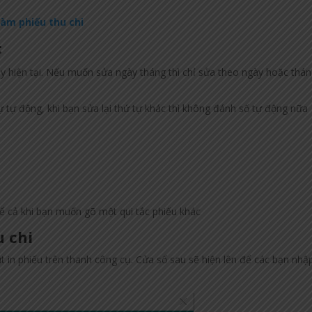
àm phiếu thu chi
:
 hiện tại. Nếu muốn sửa ngày tháng thì chỉ sửa theo ngày hoặc thán
 tự động, khi bạn sửa lại thứ tự khác thì không đánh số tự động nữa
ể cả khi bạn muốn gõ một qui tắc phiếu khác
u chi
 in phiếu trên thanh công cụ. Cửa sổ sau sẽ hiện lên để các bạn nhậ