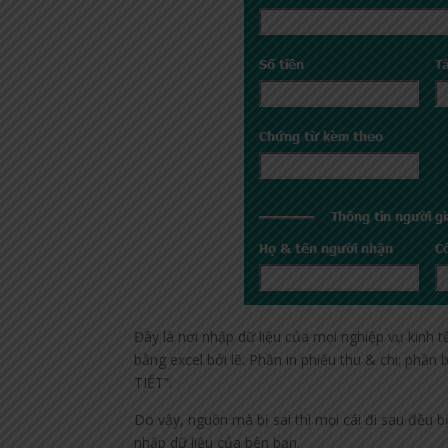
Đây là nơi nhập dữ liệu của mọi nghiệp vụ kinh 
bằng excel bởi lẽ: Phần in phiếu thu & chi; phầ
TIẾT”.
Do vậy, nguồn mà bị sai thì mọi cái đi sau đều b
nhập dữ liệu của bên bạn.