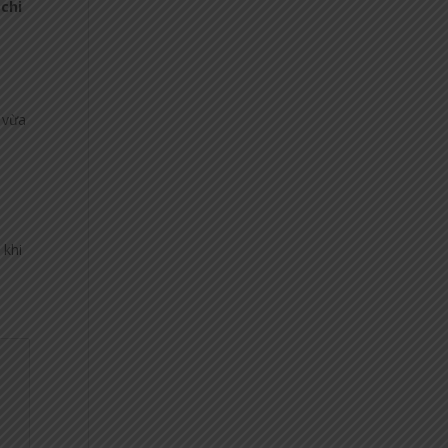
chi
 vừa
 khi