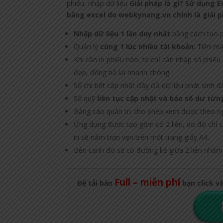
phiếu, nhập dữ liệu
Giải pháp là gì?
Sử dụng E
bằng excel do webkynang.vn chính là giải p
Nhập dữ liệu 1 lần duy nhất
bằng cách tạo phi
Quản lý
cùng 1 lúc nhiều tài khoản
: Tiền mặ
Khi cần in phiếu nào, ta chỉ cần nhập số phiếu 
đẹp, đồng bộ lại nhanh chóng.
Sổ chi tiết cập nhật đầy đủ dữ liệu phát sinh đ
Sổ quỹ
liên tục cập nhật và báo số dư từn
Bảng cáo quản trị cho phép xem được theo ngà
Ứng dụng được tạo gồm có 2 liên, do đó chỉ cầ
in sẽ nằm trọn vẹn trên một trang giấy A4.
Bên cạnh đó sẽ có đường kẻ giữa 2 liên nhằm g
Full – miễn phí
Để tải bản
bạn click v