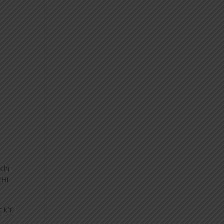
chi
CHI
c khi