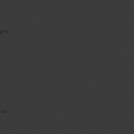
g và
p số