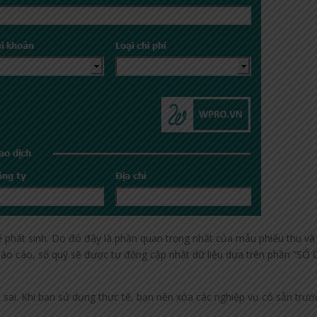
tế phát sinh. Do đó đây là phần quan trọng nhất của mẫu phiếu thu và 
n báo cáo, sổ quỹ sẽ được tự động cập nhật dữ liệu dựa trên phần “SỔ 
ị sai. Khi bạn sử dụng thực tế, bạn nên xóa các nghiệp vụ có sẵn trướ