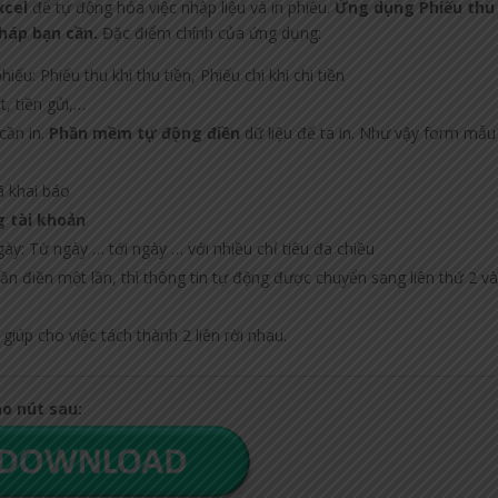
xcel
để tự động hóa việc nhập liệu và in phiếu.
Ứng dụng Phiếu thu 
háp bạn cần.
Đặc điểm chính của ứng dụng:
ếu: Phiếu thu khi thu tiền, Phiếu chi khi chi tiền
t, tiền gửi,…
cần in.
Phần mềm tự động điền
dữ liệu để ta in. Như vậy form mẫu
ã khai báo
g tài khoản
y: Từ ngày … tới ngày … với nhiều chỉ tiêu đa chiều
n điền một lần, thì thông tin tự động được chuyển sang liên thứ 2 và
iúp cho việc tách thành 2 liên rời nhau.
ào nút sau: