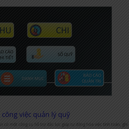
i công việc quản lý quỹ
ần có một công cụ hỗ trợ đắc lực giúp tự động hóa việc tính toán, ghi