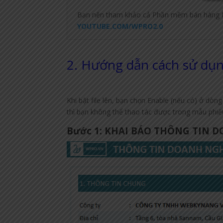
Bạn nên tham khảo cả Phần mềm bán hàng 
YOUTUBE.COM/WPRO2.0
2. Hướng dẫn cách sử dụn
Khi bật file lên, bạn chọn Enable (nếu có) ở dò
thì bạn không thể thao tác được trong mẫu phiếu
Bước 1: KHAI BÁO THÔNG TIN 