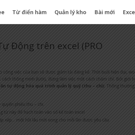
ee
Từ điển hàm
Quản lý kho
Bài mới
Exce
Tự Động trên excel (PRO
ho công việc của bạn sẽ được giảm tải đáng kể. Thời buổi hiện đại, wo
t cách thông minh (lười), đừng làm việc một cách chăm chỉ. Bởi giới 
 cần tự động hóa quá trình quản lý quỹ (thu – chi):
Thông thường
 quyển phiếu thu – chi.
g từ này để hạch toán vào sổ kế toán excel
 Sắp xếp… một hồi lâu mới xong cho mỗi lần được yêu cầu