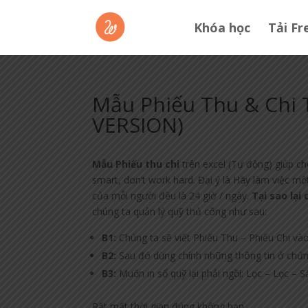
Khóa học
Tải Fr
Mẫu Phiếu Thu & Chi 
VERSION)
Mẫu Phiếu thu chi
trên excel (Tự động) giúp c
smart, don’t work hard. Đại ý là Hãy làm việc mộ
của mỗi người đều là 24 giờ / ngày.
Tại sao lại
chúng ta quản lý quỹ thủ công như sau:
B1:
Chúng ta sẽ viết Phiếu Thu – Phiếu Chi vào
B2:
Sau đó dùng chính những thông tin ở chứn
B3:
Muốn in sổ quỹ lại phải ngồi: Lọc – Lọc –
Rất mất thời gian đúng không bạn.