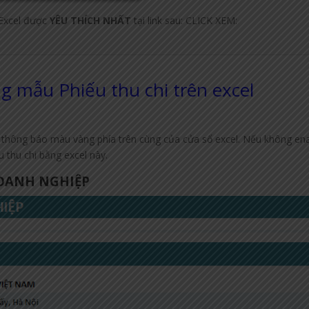
Excel được
YÊU THÍCH NHẤT
tại link sau: CLICK XEM:
g mẫu Phiếu thu chi trên excel
ng thông báo màu vàng phía trên cùng của cửa sổ excel. Nếu không en
 thu chi bằng excel này.
DOANH NGHIỆP