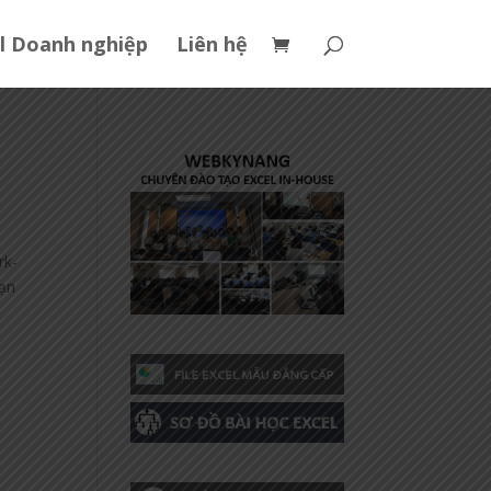
l Doanh nghiệp
Liên hệ
rk-
hạn