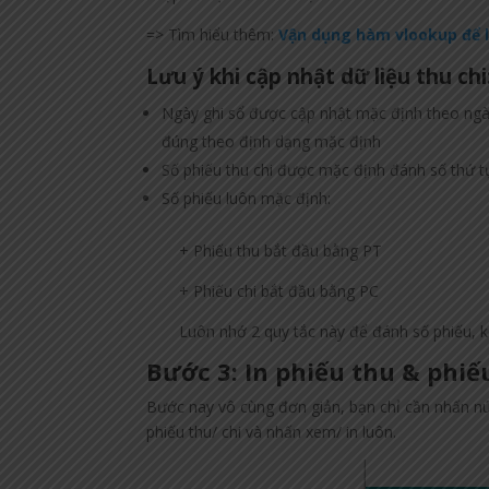
=> Tìm hiểu thêm:
Vận dụng hàm vlookup để l
Lưu ý khi cập nhật dữ liệu thu chi
Ngày ghi sổ được cập nhật mặc định theo ngày
đúng theo định dạng mặc định
Số phiếu thu chi được mặc định đánh số thứ tự
Số phiếu luôn mặc định:
+ Phiếu thu bắt đầu bằng PT
+ Phiếu chi bắt đầu bằng PC
Luôn nhớ 2 quy tắc này để đánh số phiếu, k
Bước 3: In phiếu thu & phiế
Bước nay vô cùng đơn giản, bạn chỉ cần nhấn nút
phiếu thu/ chi và nhấn xem/ in luôn.