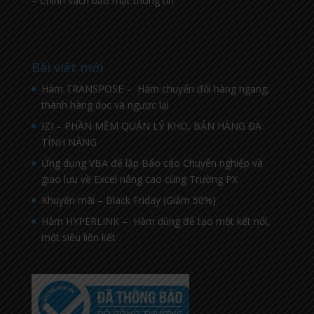
– Chính sách bảo mật thông tin
Bài viết mới
Hàm TRANSPOSE – Hàm chuyển đổi hàng ngang,
thành hàng dọc và ngược lại
IZI – PHẦN MỀM QUẢN LÝ KHO, BÁN HÀNG ĐA
TÍNH NĂNG
Ứng dụng VBA để lập Báo cáo Chuyên nghiệp và
giao lưu về Excel nâng cao cùng Trường PX
Khuyến mãi – Black Friday (Giảm 50%)
Hàm HYPERLINK – Hàm dùng để tạo một kết nối,
một siêu liên kết