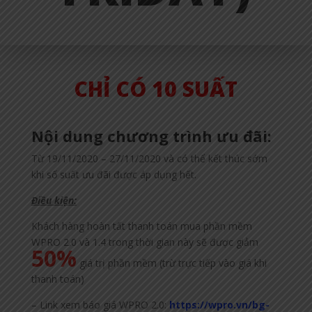
CHỈ CÓ 10 SUẤT
Nội dung chương trình ưu đãi:
Từ 19/11/2020 – 27/11/2020 và có thể kết thúc sớm
khi số suất ưu đãi được áp dụng hết.
Điều kiện:
Khách hàng hoàn tất thanh toán mua phần mềm
WPRO 2.0 và 1.4 trong thời gian này sẽ được giảm
50%
giá trị phần mềm (trừ trực tiếp vào giá khi
thanh toán)
– Link xem báo giá WPRO 2.0:
https://wpro.vn/bg-