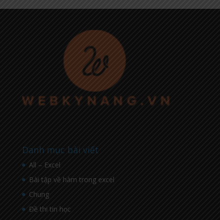
Danh mục bài viết
All – Excel
Bài tập về hàm trong excel
Chung
Đề thi tin học