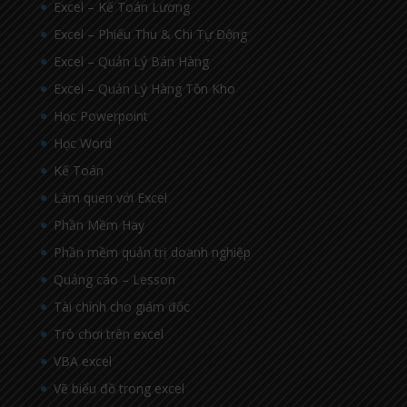
Excel – Kế Toán Lương
Excel – Phiếu Thu & Chi Tự Động
Excel – Quản Lý Bán Hàng
Excel – Quản Lý Hàng Tồn Kho
Học Powerpoint
Học Word
Kế Toán
Làm quen với Excel
Phần Mềm Hay
Phần mềm quản trị doanh nghiệp
Quảng cáo – Lesson
Tài chính cho giám đốc
Trò chơi trên excel
VBA excel
Vẽ biểu đồ trong excel