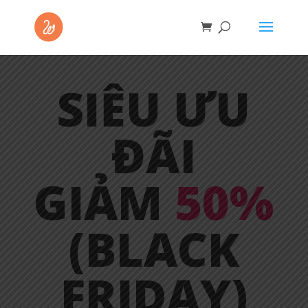
SIÊU ƯU
ĐÃI
GIẢM
50%
(BLACK
FRIDAY)