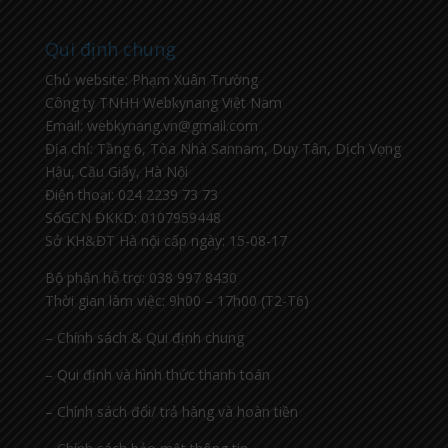
Qui định chung
Chủ website: Phạm Xuân Trường
Công ty TNHH Webkynang Việt Nam
Email: webkynang.vn@gmail.com
Địa chỉ: Tầng 6, Tòa Nhà Sannam, Duy Tân, Dịch Vọng
Hậu, Cầu Giấy, Hà Nội
Điện thoại: 024 2239 73 73
SốGCN ĐKKD: 0107959448
Sở KH&ĐT Hà nội cấp ngày: 15-08-17
Bộ phận hỗ trợ: 038 997 8430
Thời gian làm việc: 9h00 – 17h00 (T2-T6)
– Chính sách & Qui định chung
– Qui định và hình thức thanh toán
– Chính sách đổi/ trả hàng và hoàn tiền