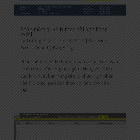
Phần mềm quản lý theo dõi bán hàng
excel
by
Trường Phạm
|
Dec 3, 2019
|
All - Excel
,
Excel - Quản Lý Bán Hàng
Phần mềm quản lý theo dõi bán hàng excel. Bạn
muốn theo dõi hàng hóa gồm: Hàng về, nhập
vào kho Xuất bán hàng đi cho khách, ghi nhận
vào file excel Bạn cần theo dõi sao cho báo
cáo...