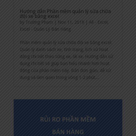
Hướng dẫn Phần mềm quản lý sửa chữa
đội xe bằng excel
by
Trường Phạm
|
Nov 11, 2019
|
All - Excel
,
Excel - Quản Lý Bán Hàng
Phần mềm quản lý sửa chữa đội xe bằng excel:
Quản lý danh sách xe, tình trạng, lịch sử hoạt
động chi tiết theo từng xe, lái xe. Hướng dẫn sử
dụng chi tiết sẽ giúp bạn hiểu nhanh hơn hoạt
động của phần mềm này. Bản đơn giản, dễ sử
dụng và làm quen trong vòng 1-2 phút....