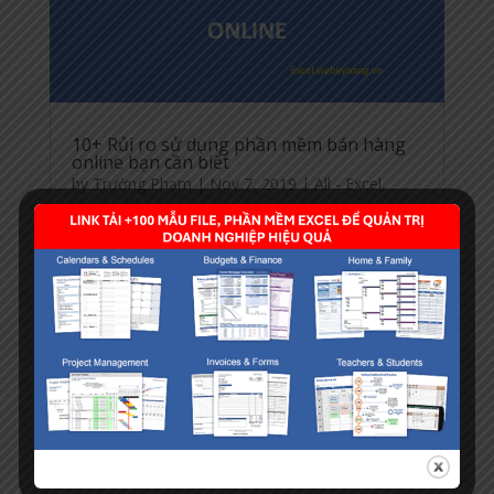
10+ Rủi ro sử dụng phần mềm bán hàng
online bạn cần biết
by
Trường Phạm
|
Nov 7, 2019
|
All - Excel
,
Excel - Quản Lý Bán Hàng
Rủi ro sử dụng phần mềm bán hàng online lúc
nào cũng sẽ gặp. Một số tình huống như: Công ty
phần mềm phá sản, bị mất trộm tài khoản, bị
mất thông tin khách hàng, bị lộ hoặc rò rỉ nguồn
cung hàng... Có rất nhiều vấn đề kết nối mà
không phải ai cũng lường trước được Rủi...
« Older Entries