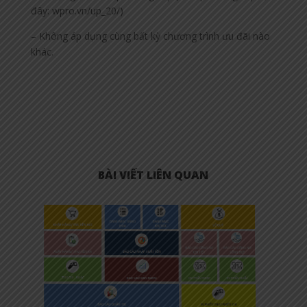
đây: wpro.vn/up_20/)
– Không áp dụng cùng bất kỳ chương trình ưu đãi nào
khác.
BÀI VIẾT LIÊN QUAN