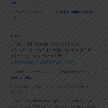
20/
– Link xem báo giá WPRO 2.0:
https://wpro.vn/bg-
14/
Lưu ý:
– Sau khi thanh toán phí qua
chuyển khoản, khách hàng gửi Tên
công ty/ cửa hàng tới
webkynang.vn@gmail.com.
– Thông tin chuyển khoản mua phần mềm xem tại:
wpro.vn/ck/
– Áp dụng cho khách hàng mua mới hoặc mua bản
quyền thứ 2
– Khách hàng muốn nâng cấp từ gói thấp lên gói cao
sẽ được giảm 50% phí nâng cấp (xem phí nâng cấp tại