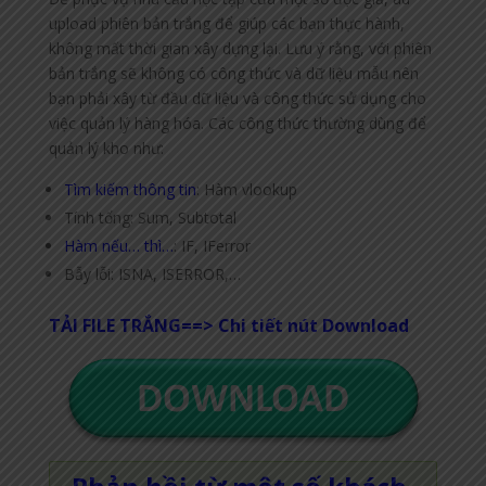
upload phiên bản trắng để giúp các bạn thực hành,
không mất thời gian xây dựng lại. Lưu ý rằng, với phiên
bản trắng sẽ không có công thức và dữ liệu mẫu nên
bạn phải xây từ đầu dữ liệu và công thức sử dụng cho
việc quản lý hàng hóa. Các công thức thường dùng để
quản lý kho như:
Tìm kiếm thông tin
: Hàm vlookup
Tính tổng: Sum, Subtotal
Hàm nếu… thì…
: IF, IFerror
Bẫy lỗi: ISNA, ISERROR,…
TẢI FILE TRẮNG==> Chi tiết nút Download