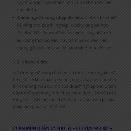
vậy thời gian nhập nhanh hơn và độ chính xác cao
hơn nhiều.
Nhiều người cùng nhập dữ liệu:
Ở phiên bản thiết
kế riêng cho doanh nghiệp, Webkynang kết hợp
Excel và SQL Server để nhiều người cùng nhập dữ
liệu cùng một lúc. Điều này đảm bảo dữ liệu liên
thông giữa các máy và độ bảo mật ở mức độ cao.
3.2. Nhược điểm.
Nếu lượng mã hàng của bạn lên tới vài chục nghìn mã
hàng thì sẽ khó quản lý và ứng dụng chạy sẽ chậm hơn
bình thường. Nếu qui mô của doanh nghiệp bạn ở tầm
này thì nên sử dụng một Phần mềm được lập trên nền
tảng khác. Liên hệ với ad để được tư vấn miễn phí giải
pháp nào phù hợp nhất nhé.
PHẦN MỀM QUẢN LÝ KHO IZI – CHUYÊN NGHIỆP –