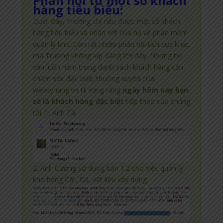
Phản hồi từ một số khách
hàng tiêu biểu:
Dưới đây, Trường chỉ nêu được một số khách
hàng tiêu biểu và nhận xét của họ về phần mềm
quản lý kho. Còn rất nhiều phản hồi tích cực khác
mà Trường không kịp đăng lên đây. Nhưng họ
vẫn luôn nằm trong danh sách khách hàng cần
chăm sóc đặc biệt, thường xuyên của
webkynang.vn Hi vọng rằng
ngày hôm nay bạn
sẽ là khách hàng đặc biệt
tiếp theo của chúng
tôi. 1. Anh Tài
2. Anh Cường sử dụng bản 1.2 cho việc quản lý
kho hàng Cát, Đá, vật liệu xây dựng