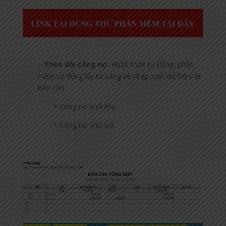
–
Theo dõi công nợ
: Hoàn toàn tự động, phần
mềm tự động lấy từ bảng kê nhập xuất để hiện lên
báo cáo.
+ Công nợ phải thu
+ Công nợ phải trả