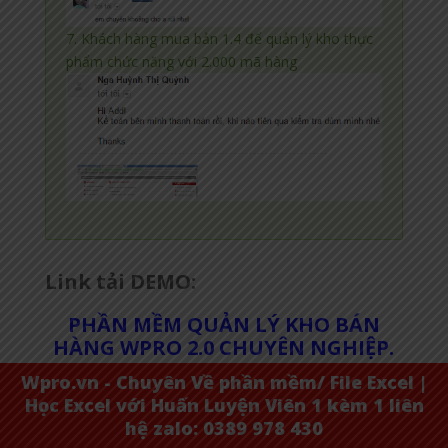
7. Khách hàng mua bản 1.4 để quản lý kho thực
phẩm chức năng với 2.000 mã hàng
Link tải DEMO:
PHẦN MỀM QUẢN LÝ KHO BÁN
HÀNG WPRO 2.0 CHUYÊN NGHIỆP.
Wpro.vn - Chuyên Về phần mềm/ File Excel |
Học Excel với Huấn Luyện Viên 1 kèm 1 liên
hệ zalo: 0389 978 430