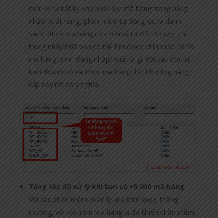
một ký tự bất kỳ vào phần lọc mã hàng trong bảng
nhập/ xuất hàng, phần mềm tự động lọc ra danh
sách tất cả mã hàng có chứa ký tự đó. Do vậy, chỉ
trong nháy mắt bạn có thể tìm được chính xác 100%
mã hàng mình đang nhập/ xuất là gì. Với các đơn vị
kinh doanh có vài trăm mã hàng thì tính năng nâng
cấp này rất có ý nghĩa.
Tăng tốc độ xử lý khi bạn có +5.000 mã hàng
:
Với các phần mềm quản lý kho trên excel thông
thường, với vài trăm mã hàng là đã khiến phần mềm