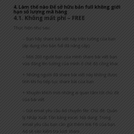
4. Làm thế nào Để sở hữu bản full không giới
hạn số lượng mã hàng
4.1. Không mất phí – FREE
Thực hiện như sau:
– Bạn hãy share bài viết này trên tường của bạn
(áp dụng cho bản full đã nâng cấp)
– Mời 200 người bạn của mình share bài viết bạn
vừa đăng lên tường của mình ở chế độ công khai:
+ Những người đã share bài viết này không được
tính khi họ tiếp tục share bài của bạn
+ Khuyến khích mời những ai quan tâm tới chủ đề
của bài viết
– Gửi email yêu cầu Ad chuyển file: Chủ đề: Quản
lý Nhập Xuất Tồn bằng excel. Nội dung: Trong
email yêu cầu bạn cần gửi thêm link FB của bạn.
Ad sẽ vào kiểm tra lượt share.