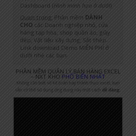
Dashboard (
Hình minh họa ở dưới
)
Quan trọng:
Phần mềm
DÀNH
CHO
các Doanh nghiệp nhỏ, cửa
hàng tạp hóa, shop quần áo, giầy
dép, Vật liệu xây dựng, Sắt thép…
Link download Demo MIỄN PHÍ ở
dưới nhé các bạn.
PHẦN MỀM QUẢN LÝ BÁN HÀNG EXCEL
– NXT KHO
PHỔ BIẾN NHẤT
Không cần biết về kế toán hay thành thạo excel, bạn
vẫn có thể sử dụng ứng dụng này một cách
dễ dàng
.