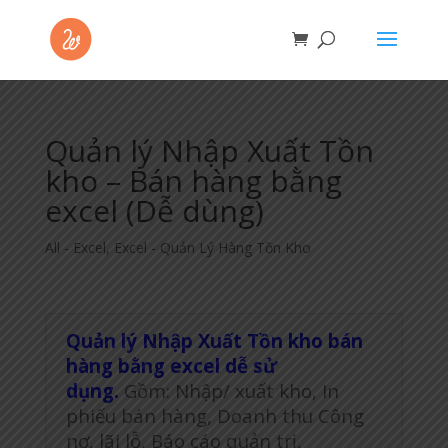
Quản lý Nhập Xuất Tồn
kho – Bán hàng bằng
excel (Dễ dùng)
All - Excel
,
Excel - Quản Lý Hàng Tồn Kho
Quản lý Nhập Xuất Tồn kho bán
hàng bằng excel dễ sử
dụng.
Gồm: Nhập/ xuất kho, In
phiếu bán hàng, Doanh thu Công
nợ, lãi lỗ, Báo cáo quản trị,