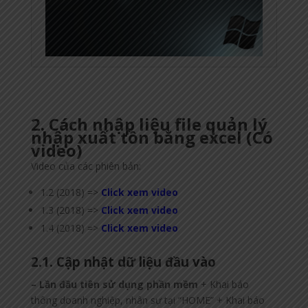
2. Cách nhập liệu file quản lý
nhập xuất tồn bằng excel (Có
video)
Video của các phiên bản:
1.2 (2018) =>
Click xem video
1.3 (2018) =>
Click xem video
1.4 (2018) =>
Click xem video
2.1. Cập nhật dữ liệu đầu vào
– Lần đầu tiên sử dụng phần mềm
+ Khai báo
thông doanh nghiệp, nhân sự tại “HOME” + Khai báo