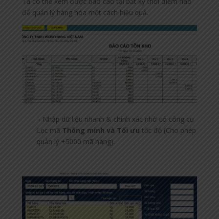
Ta có thể xem được báo cáo tại bất kỳ thời điểm nào
để quản lý hàng hóa một cách hiệu quả.
– Nhập dữ liệu nhanh & chính xác nhờ có công cụ
Lọc mã
Thông minh và Tối ưu
tốc độ (Cho phép
quản lý +5000 mã hàng).