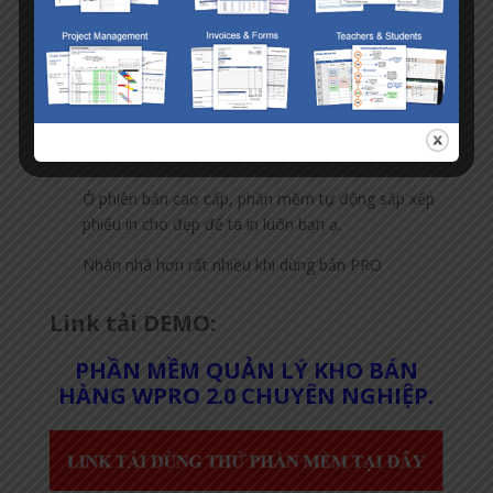
B1
: Bạn nhập số phiếu nhập/ số phiếu xuất thì tự
động phần mềm sẽ lấy dữ liệu liên quan đến phiếu
nhập/ xuất đó để điền vào form.
B2
: Nhấn nút click để xem.
Ở phiên bản cao cấp, phần mềm tự động sắp xếp
phiếu in cho đẹp để ta in luôn bạn ạ.
Nhàn nhã hơn rất nhiều khi dùng bản PRO
Link tải DEMO:
PHẦN MỀM QUẢN LÝ KHO BÁN
HÀNG WPRO 2.0 CHUYÊN NGHIỆP.