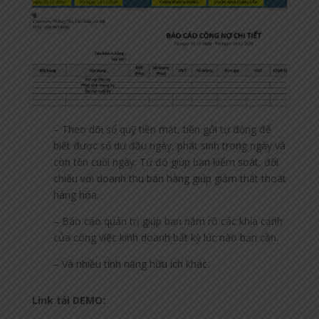
– Theo dõi sổ quỹ tiền mặt, tiền gửi tự động để
biết được số dư đầu ngày, phát sinh trong ngày và
còn tồn cuồi ngày. Từ đó giúp bạn kiểm soát, đối
chiếu với doanh thu bán hàng giúp giảm thất thoát
hàng hóa.
– Báo cáo quản trị giúp bạn nắm rõ các khía cạnh
của công việc kinh doanh bất kỳ lúc nào bạn cần.
– Và nhiều tính năng hữu ích khác.
Link tải DEMO: