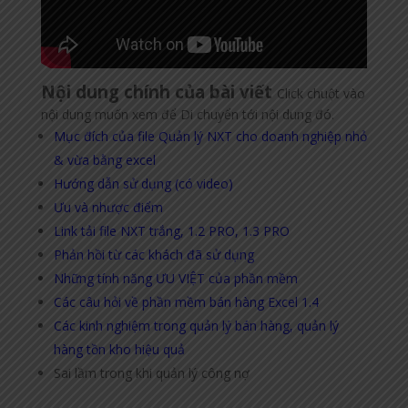
Nội dung chính của bài viết
Click chuột vào
nội dung muốn xem để Di chuyển tới nội dung đó.
Mục đích của file Quản lý NXT cho doanh nghiệp nhỏ
& vừa bằng excel
Hướng dẫn sử dụng
(có video)
Ưu và nhược điểm
Link tải file NXT trắng, 1.2 PRO, 1.3 PRO
Phản hồi từ các khách đã sử dụng
Những tính năng ƯU VIỆT của phần mềm
Các câu hỏi về phần mềm bán hàng Excel 1.4
Các kinh nghiệm trong quản lý bán hàng, quản lý
hàng tồn kho hiệu quả
Sai lầm trong khi quản lý công nợ