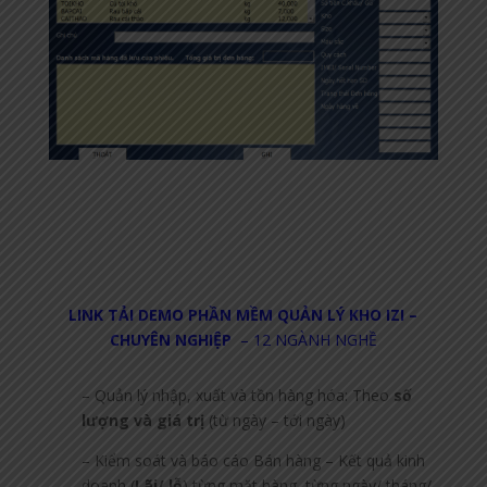
LINK TẢI DEMO PHẦN MỀM QUẢN LÝ KHO
IZI –
CHUYÊN NGHIỆP
– 12 NGÀNH NGHỀ
– Quản lý nhập, xuất và tồn hàng hóa: Theo
số
lượng và giá trị
(từ ngày – tới ngày)
– Kiểm soát và báo cáo Bán hàng – Kết quả kinh
doanh (
Lãi/ lỗ
) từng mặt hàng, từng ngày/ tháng/