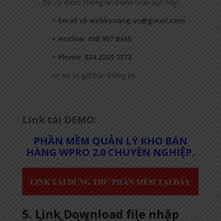
– Để có được Thông tin thanh toán bạn hãy:
+ Email về webkynang.vn@gmail.com
+ Hotline: 038 997 8430
+ Phone: 024 2239 7373
=> Ad sẽ gửi bạn thông tin.
Link tải DEMO:
PHẦN MỀM QUẢN LÝ KHO BÁN
HÀNG WPRO 2.0 CHUYÊN NGHIỆP.
5. Link Download file nhập