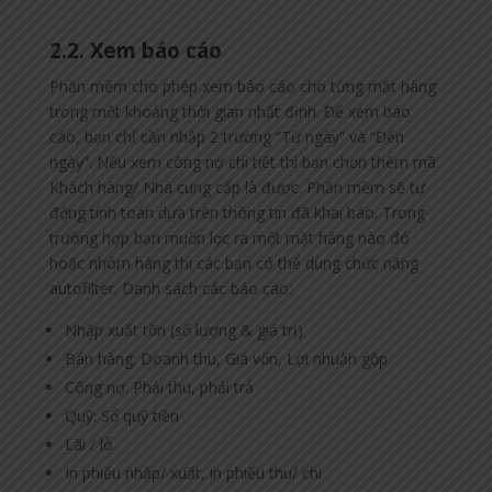
2.2. Xem báo cáo
Phần mềm cho phép xem báo cáo cho từng mặt hàng
trong một khoảng thời gian nhất định. Để xem báo
cáo, bạn chỉ cần nhập 2 trường “Từ ngày” và “Đến
ngày”. Nếu xem công nợ chi tiết thì bạn chọn thêm mã
Khách hàng/ Nhà cung cấp là được. Phần mềm sẽ tự
động tính toán dựa trên thông tin đã khai báo. Trong
trường hợp bạn muốn lọc ra một mặt hàng nào đó
hoặc nhóm hàng thì các bạn có thể dùng chức năng
autofilter. Danh sách các báo cáo:
Nhập xuất tồn (số lượng & giá trị)
Bán hàng: Doanh thu, Giá vốn, Lợi nhuận gộp
Công nợ: Phải thu, phải trả
Quỹ: Sổ quỹ tiền
Lãi / lỗ
In phiếu nhập/ xuất, in phiếu thu/ chi