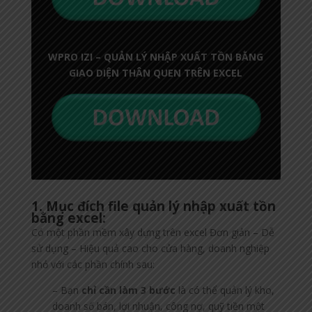
WPRO IZI – QUẢN LÝ NHẬP XUẤT TỒN BẰNG
GIAO DIỆN THÂN QUEN TRÊN EXCEL
1. Mục đích file quản lý nhập xuất tồn
bằng excel:
Có một phần mềm xây dựng trên excel Đơn giản – Dễ
sử dụng – Hiệu quả cao cho cửa hàng, doanh nghiệp
nhỏ với các phần chính sau:
– Bạn
chỉ cần làm 3 bước
là có thể quản lý kho,
doanh số bán, lợi nhuận, công nợ, quỹ tiền một