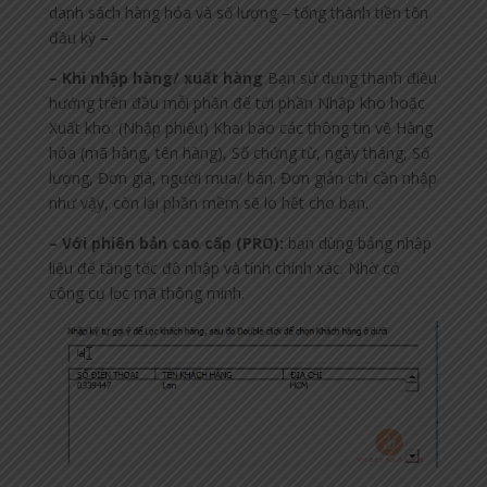
danh sách hàng hóa và số lượng – tổng thành tiền tồn
đầu kỳ
–
– Khi nhập hàng/ xuất hàng
Bạn sử dụng thanh điều
hướng trên đầu mỗi phần để tới phần Nhập kho hoặc
Xuất kho. (Nhập phiếu) Khai báo các thông tin về Hàng
hóa (mã hàng, tên hàng), Số chứng từ, ngày tháng, Số
lượng, Đơn giá, người mua/ bán. Đơn giản chỉ cần nhập
như vậy, còn lại phần mềm sẽ lo hết cho bạn.
– Với phiên bản cao cấp (PRO):
bạn dùng bảng nhập
liệu để tăng tốc độ nhập và tính chính xác. Nhờ có
công cụ lọc mã thông minh.