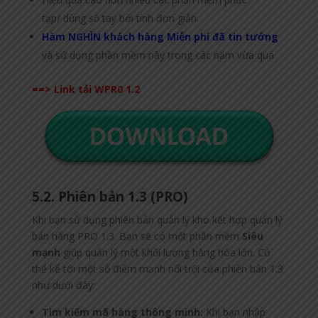
tạp/ dùng sổ tay bởi tính đơn giản.
Hàm NGHÌN khách hàng Miễn phí đã tin tưởng
và sử dụng phần mềm này trong các năm vừa qua
==> Link tải WPR0 1.2
5.2. Phiên bản 1.3 (PRO)
Khi bạn sử dụng phiên bản quản lý kho kết hợp quản lý
bán hàng PRO 1.3. Bạn sẽ có một phần mềm
Siêu
mạnh
giúp quản lý một khối lượng hàng hóa lớn. Có
thể kể tới một số điểm mạnh nổi trội của phiên bản 1.3
như dưới đây:
Tìm kiếm mã hàng thông minh:
Khi bạn nhập