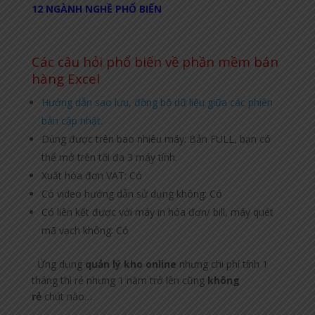
12 NGÀNH NGHỀ PHỔ BIẾN
Các câu hỏi phổ biến về phần mềm bán
hàng Excel
Hướng dẫn sao lưu, đồng bộ dữ liệu giữa các phiên
bản cập nhật.
Dùng được trên bao nhiêu máy: Bản FULL, bạn có
thể mở trên tối đa 3 máy tính.
Xuất hóa đơn VAT: Có
Có video hướng dẫn sử dụng không: Có
Có liên kết được với máy in hóa đơn/ bill, máy quét
mã vạch không: Có
Ứng dụng
quản lý kho online
nhưng chi phí tính 1
tháng thì rẻ nhưng 1 năm trở lên cũng
không
rẻ
chút nào…