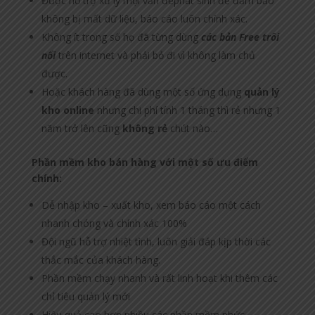
Được hỗ trợ xử lý mọi vấn đềphát sinh để đảm bảo
không bị mất dữ liệu, báo cáo luôn chính xác.
Không ít trong số họ đã từng dùng
các bản Free trôi
nổi
trên internet và phải bỏ đi vì không làm chủ
được.
Hoặc khách hàng đã dùng một số ứng dụng
quản lý
kho online
nhưng chi phí tính 1 tháng thì rẻ nhưng 1
năm trở lên cũng
không rẻ
chút nào…
Phần mềm kho bán hàng với một số ưu điểm
chính:
Dễ nhập kho – xuất kho, xem báo cáo một cách
nhanh chóng và chính xác 100%
Đội ngũ hỗ trợ nhiệt tình, luôn giải đáp kịp thời các
thắc mắc của khách hàng.
Phần mềm chạy nhanh và rất linh hoạt khi thêm các
chỉ tiêu quản lý mới
Hiệu quả cao hơn nhiều các phần mềm phức