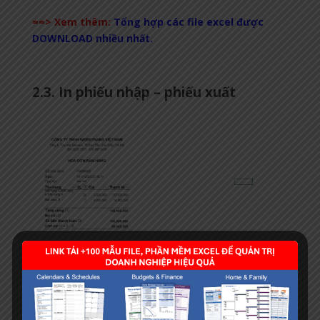
==> Xem thêm:
Tổng hợp các file excel được
DOWNLOAD nhiều nhất.
2.3. In phiếu nhập – phiếu xuất