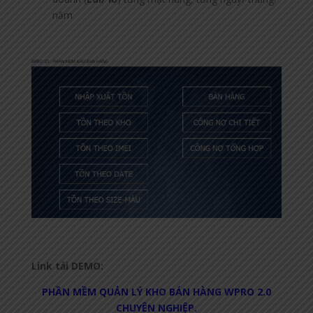
năm
Link tải DEMO:
PHẦN MỀM QUẢN LÝ KHO BÁN HÀNG WPRO 2.0
CHUYÊN NGHIỆP.