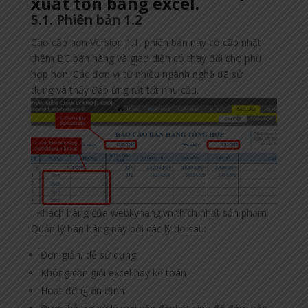
xuất tồn bằng excel.
5.1. Phiên bản 1.2
Cao cấp hơn Version 1.1, phiên bản này có cập nhật
thêm BC bán hàng và giao diện có thay đổi cho phù
hợp hơn. Các đơn vị từ nhiều ngành nghề đã sử
dụng và thấy đáp ứng rất tốt nhu cầu.
Khách hàng của webkynang.vn thích nhất sản phẩm
Quản lý bán hàng này bởi các lý do sau:
Đơn giản, dễ sử dụng
Không cần giỏi excel hay kế toán
Hoạt động ổn định