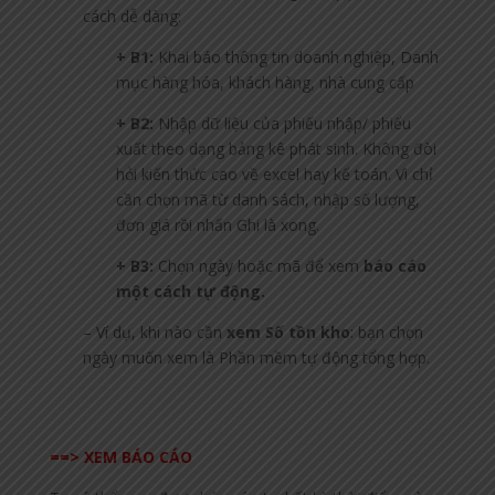
cách dễ dàng:
+ B1:
Khai báo thông tin doanh nghiệp, Danh
mục hàng hóa, khách hàng, nhà cung cấp
+ B2:
Nhập dữ liệu của phiếu nhập/ phiếu
xuất theo dạng bảng kê phát sinh. Không đòi
hỏi kiến thức cao về excel hay kế toán. Vì chỉ
cần chọn mã từ danh sách, nhập số lượng,
đơn giá rồi nhấn Ghi là xong.
+ B3:
Chọn ngày hoặc mã để xem
báo cáo
một cách tự động.
– Ví dụ, khi nào cần
xem Số tồn kho
: bạn chọn
ngày muốn xem là Phần mềm tự động tổng hợp.
==> XEM BÁO CÁO