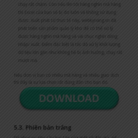
chạy rất chậm. Còn nếu lên tới hàng nghìn mã hàng
thì Excel của bạn sẽ bị đơ luôn và không sử dụng
được. Xuất phát từ thực tế này, webkynang.vn đã
phát triển sản phẩm quản lý kho để có thể xử lý
được hàng nghìn mã hàng và vài chục nghìn dòng
nhập/ xuất. Điểm đặc biệt là tốc độ xử lý khối lượng
dữ liệu lớn gần như không hề bị ảnh hưởng, chạy rất
mượt mà.
Nếu đơn vị bạn có nhiều mã hàng và nhiều giao dịch
thì đây là sự lựa chọn rất đúng đắn cho bạn đó.
5.3. Phiên bản trắng
Để phục vụ nhu cầu học tập của một số độc giả, ad