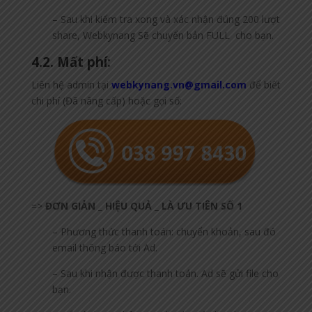
– Sau khi kiểm tra xong và xác nhận đúng 200 lượt
share, Webkynang Sẽ chuyển bản FULL cho bạn.
4.2. Mất phí:
Liên hệ admin tại
webkynang.vn@gmail.com
để biết
chi phí (Đã nâng cấp) hoặc gọi số:
=>
ĐƠN GIẢN _ HIỆU QUẢ _ LÀ ƯU TIÊN SỐ 1
– Phương thức thanh toán: chuyển khoản, sau đó
email thông báo tới Ad.
– Sau khi nhận được thanh toán. Ad sẽ gửi file cho
bạn.