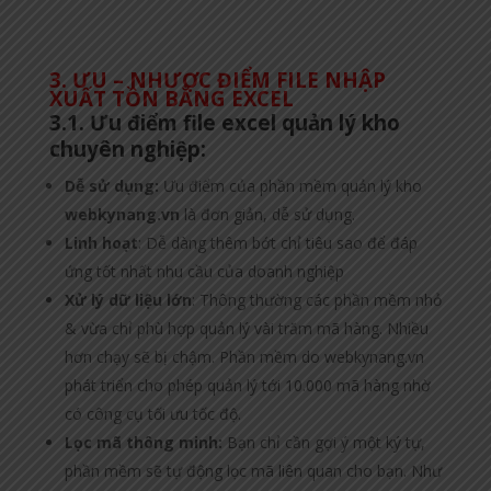
3. ƯU – NHƯỢC ĐIỂM FILE NHẬP
XUẤT TỒN BẰNG EXCEL
3.1. Ưu điểm file excel quản lý kho
chuyên nghiệp:
Dễ sử dụng:
Ưu điểm của phần mềm quản lý kho
webkynang.vn
là đơn giản, dễ sử dụng.
Linh hoạt
: Dễ dàng thêm bớt chỉ tiêu sao để đáp
ứng tốt nhất nhu cầu của doanh nghiệp
Xử lý dữ liệu lớn
: Thông thường các phần mềm nhỏ
& vừa chỉ phù hợp quản lý vài trăm mã hàng. Nhiều
hơn chạy sẽ bị chậm. Phần mềm do webkynang.vn
phát triển cho phép quản lý tới 10.000 mã hàng nhờ
có công cụ tối ưu tốc độ.
Lọc mã thông minh:
Bạn chỉ cần gợi ý một ký tự,
phần mềm sẽ tự động lọc mã liên quan cho bạn. Như