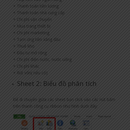
+ Thanh toán tiền lương
+ Thanh toán nhà cung cấp
+ Chi phí vận chuyển
+ Mua trang thiết bị
+ Chi phí marketing
+ Tạm ứng tiền xăng dầu
+ Thuê kho
+ Đầu tư mở rộng
+ Chi phí điện nước, nước uống
+ Chi phí khác
+ Rút vốn( nếu có)
Sheet 2: Biểu đồ phân tích
Để di chuyển giữa các sheet bạn click vào các nút bấm
trên thanh công cụ ribbon như hình dưới đây: