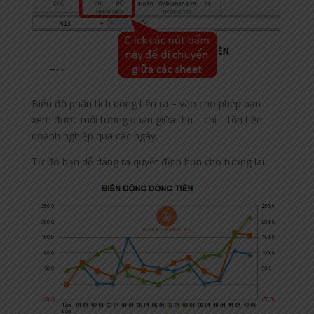
Biểu đồ phân tích dòng tiền ra – vào cho phép bạn
xem được mối tương quan giữa thu – chi – tồn tiền
doanh nghiệp qua các ngày.
Từ đó bạn dễ dàng ra quyết định hơn cho tương lai.