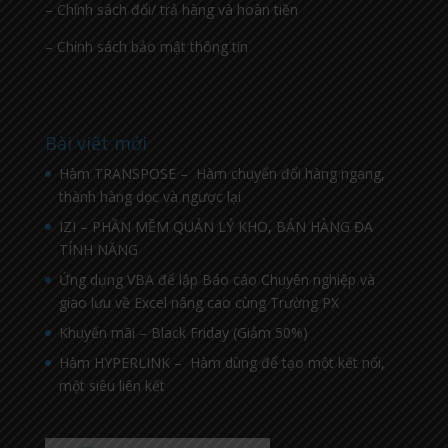
– Chính sách đổi/ trả hàng và hoàn tiền
– Chính sách bảo mật thông tin
Bài viết mới
Hàm TRANSPOSE – Hàm chuyển đổi hàng ngang,
thành hàng dọc và ngược lại
IZI – PHẦN MỀM QUẢN LÝ KHO, BÁN HÀNG ĐA
TÍNH NĂNG
Ứng dụng VBA để lập Báo cáo Chuyên nghiệp và
giao lưu về Excel nâng cao cùng Trường PX
Khuyến mãi – Black Friday (Giảm 50%)
Hàm HYPERLINK – Hàm dùng để tạo một kết nối,
một siêu liên kết