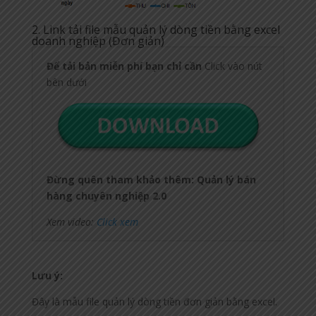
2. Link tải file mẫu quản lý dòng tiền bằng excel
doanh nghiệp (Đơn giản)
Đ
ể
t
ả
i b
ả
n
mi
ễ
n phí
b
ạ
n ch
ỉ
c
ầ
n
Click vào nút
bên dưới
Đ
ừ
ng qu
ê
n tham kh
ả
o th
ê
m: Qu
ả
n l
ý
b
á
n
h
à
ng chuy
ê
n nghi
ệ
p 2.0
Xem video:
Click xem
Lưu ý:
Đây là mẫu file quản lý dòng tiền đơn giản bằng excel.