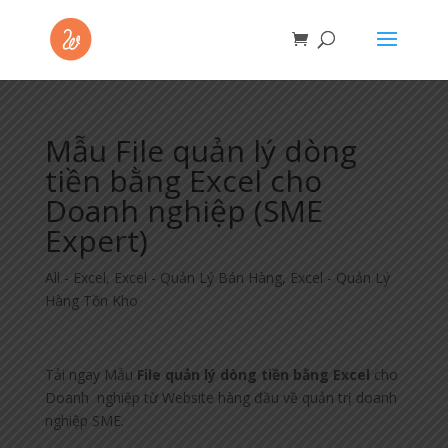
Mẫu File quản lý dòng
tiền bằng Excel cho
Doanh nghiệp (SME
Expert)
All - Excel
,
Excel - Quản Lý Bán Hàng
,
Excel - Quản Lý
Hàng Tồn Kho
Tải ngay Mẫu
File quản lý dòng tiền bằng Excel
cho
Doanh nghiệp từ Website hàng đầu về quản trị doanh
nghiệp SME.