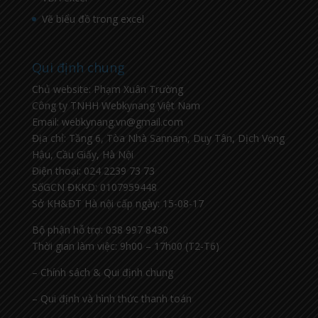
Vẽ biểu đồ trong excel
Qui định chung
Chủ website: Phạm Xuân Trường
Công ty TNHH Webkynang Việt Nam
Email: webkynang.vn@gmail.com
Địa chỉ: Tầng 6, Tòa Nhà Sannam, Duy Tân, Dịch Vọng
Hậu, Cầu Giấy, Hà Nội
Điện thoại: 024 2239 73 73
SốGCN ĐKKD: 0107959448
Sở KH&ĐT Hà nội cấp ngày: 15-08-17
Bộ phận hỗ trợ: 038 997 8430
Thời gian làm việc: 9h00 – 17h00 (T2-T6)
– Chính sách & Qui định chung
– Qui định và hình thức thanh toán