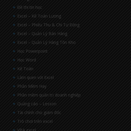
Đề thi tin học
Excel – Kế Toán Lương
Excel – Phiếu Thu & Chi Tự Động
Excel – Quản Lý Bán Hàng
Excel – Quản Lý Hàng Tồn Kho
Học Powerpoint
Học Word
Kế Toán
Làm quen với Excel
Phần Mềm Hay
Phần mềm quản trị doanh nghiệp
Quảng cáo – Lesson
Tài chính cho giám đốc
Trò chơi trên excel
VBA excel