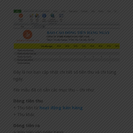
Đây là nơi bạn cập nhật chi tiết số tiền thu và chi từng
ngày.
File mẫu đã có sẵn các mục thu – chi như:
Dòng tiền thu
+ Thu tiền từ
hoạt động bán hàng
+ Thu khác
Dòng tiền ra
+ Nộp tiền vào ngân hàng