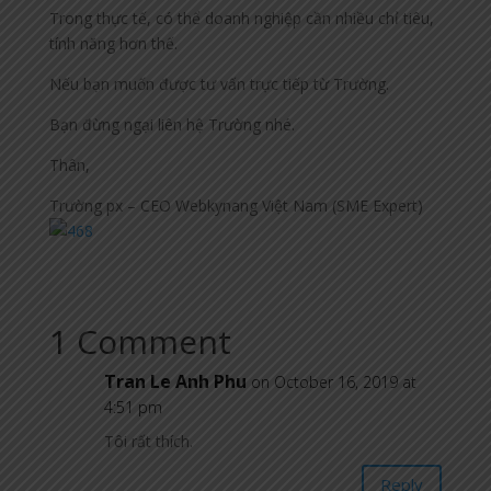
Trong thực tế, có thể doanh nghiệp cần nhiều chỉ tiêu,
tính năng hơn thế.
Nếu bạn muốn được tư vấn trực tiếp từ Trường.
Bạn đừng ngại liên hệ Trường nhé.
Thân,
Trường px – CEO Webkynang Việt Nam (SME Expert)
1 Comment
Tran Le Anh Phu
on October 16, 2019 at
4:51 pm
Tôi rất thích.
Reply