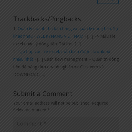
Trackbacks/Pingbacks
Quản lý doanh thu bán hàng và quản lý dòng tiền: Sự
khác nhau - WEBKYNANG VIỆT NAM
- […] => Mẫu file
excel quản lý dòng tiền: Tải free […]
Tập hợp các file excel, mẫu biểu được download
nhiều nhất
- […] Cash flow managment – Quản trị dòng
tiền để nâng tầm doanh nghiệp => Click xem và
DOWNLOAD […]
Submit a Comment
Your email address will not be published.
Required
fields are marked
*