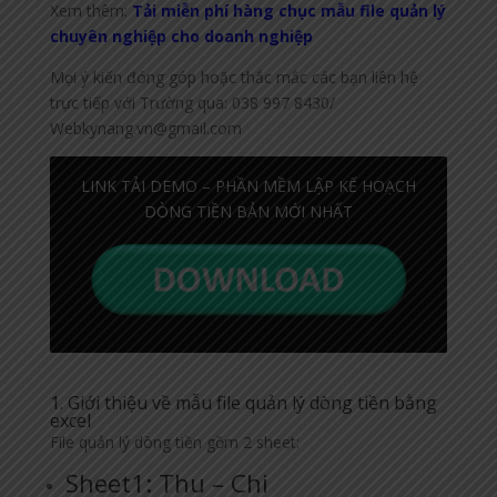
Xem thêm:
Tải miễn phí hàng chục mẫu file quản lý
chuyên nghiệp cho doanh nghiệp
Mọi ý kiến đóng góp hoặc thắc mắc các bạn liên hệ
trực tiếp với Trường qua: 038 997 8430/
Webkynang.vn@gmail.com
LINK TẢI DEMO – PHẦN MỀM LẬP KẾ HOẠCH
DÒNG TIỀN BẢN MỚI NHẤT
1. Giới thiệu về mẫu file quản lý dòng tiền bằng
excel
File quản lý dòng tiền gồm 2 sheet:
Sheet1: Thu – Chi