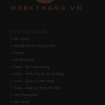
Danh mục bài viết
All – Excel
Bài tập về hàm trong excel
Chung
Đề thi tin học
Excel – Kế Toán Lương
Excel – Phiếu Thu & Chi Tự Động
Excel – Quản Lý Bán Hàng
Excel – Quản Lý Hàng Tồn Kho
Học Powerpoint
Học Word