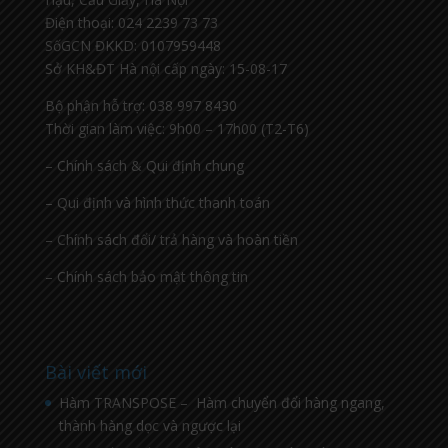
Điện thoại: 024 2239 73 73
SốGCN ĐKKD: 0107959448
Sở KH&ĐT Hà nội cấp ngày: 15-08-17
Bộ phận hỗ trợ: 038 997 8430
Thời gian làm việc: 9h00 – 17h00 (T2-T6)
– Chính sách & Qui định chung
– Qui định và hình thức thanh toán
– Chính sách đổi/ trả hàng và hoàn tiền
– Chính sách bảo mật thông tin
Bài viết mới
Hàm TRANSPOSE – Hàm chuyển đổi hàng ngang,
thành hàng dọc và ngược lại