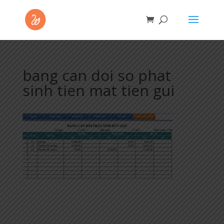
bang can doi so phat
sinh tien mat tien gui