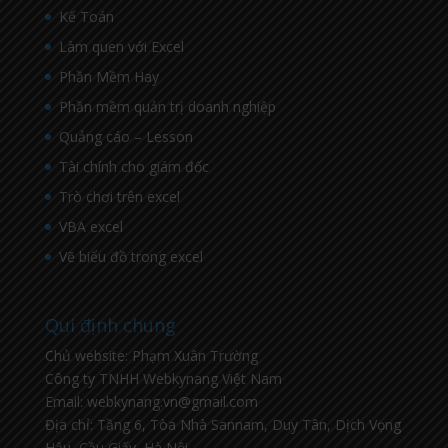
Kế Toán
Làm quen với Excel
Phần Mềm Hay
Phần mềm quản trị doanh nghiệp
Quảng cáo – Lesson
Tài chính cho giám đốc
Trò chơi trên excel
VBA excel
Vẽ biểu đồ trong excel
Qui định chung
Chủ website: Phạm Xuân Trường
Công ty TNHH Webkynang Việt Nam
Email: webkynang.vn@gmail.com
Địa chỉ: Tầng 6, Tòa Nhà Sannam, Duy Tân, Dịch Vọng
Hậu, Cầu Giấy, Hà Nội