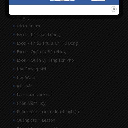
All – Excel
Bài tập về hàm trong excel
Chung
Đề thi tin học
Excel – Kế Toán Lương
Excel – Phiếu Thu & Chi Tự Động
Excel – Quản Lý Bán Hàng
Excel – Quản Lý Hàng Tồn Kho
Học Powerpoint
Học Word
Kế Toán
Làm quen với Excel
Phần Mềm Hay
Phần mềm quản trị doanh nghiệp
Quảng cáo – Lesson