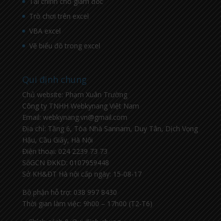
Tài chính cho giám đốc
Trò chơi trên excel
VBA excel
Vẽ biểu đồ trong excel
Qui định chung
Chủ website: Phạm Xuân Trường
Công ty TNHH Webkynang Việt Nam
Email: webkynang.vn@gmail.com
Địa chỉ: Tầng 6, Tòa Nhà Sannam, Duy Tân, Dịch Vọng
Hậu, Cầu Giấy, Hà Nội
Điện thoại: 024 2239 73 73
SốGCN ĐKKD: 0107959448
Sở KH&ĐT Hà nội cấp ngày: 15-08-17
Bộ phận hỗ trợ: 038 997 8430
Thời gian làm việc: 9h00 – 17h00 (T2-T6)