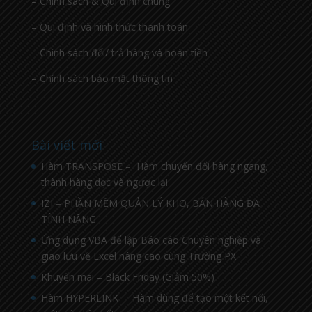
– Chính sách & Qui định chung
– Qui định và hình thức thanh toán
– Chính sách đổi/ trả hàng và hoàn tiền
– Chính sách bảo mật thông tin
Bài viết mới
Hàm TRANSPOSE – Hàm chuyển đổi hàng ngang,
thành hàng dọc và ngược lại
IZI – PHẦN MỀM QUẢN LÝ KHO, BÁN HÀNG ĐA
TÍNH NĂNG
Ứng dụng VBA để lập Báo cáo Chuyên nghiệp và
giao lưu về Excel nâng cao cùng Trường PX
Khuyến mãi – Black Friday (Giảm 50%)
Hàm HYPERLINK – Hàm dùng để tạo một kết nối,