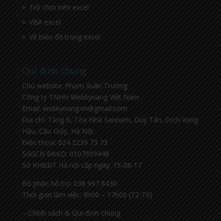
Trò chơi trên excel
VBA excel
Vẽ biểu đồ trong excel
Qui định chung
Chủ website: Phạm Xuân Trường
Công ty TNHH Webkynang Việt Nam
Email: webkynang.vn@gmail.com
Địa chỉ: Tầng 6, Tòa Nhà Sannam, Duy Tân, Dịch Vọng
Hậu, Cầu Giấy, Hà Nội
Điện thoại: 024 2239 73 73
SốGCN ĐKKD: 0107959448
Sở KH&ĐT Hà nội cấp ngày: 15-08-17
Bộ phận hỗ trợ: 038 997 8430
Thời gian làm việc: 9h00 – 17h00 (T2-T6)
– Chính sách & Qui định chung