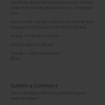
Mặc dù vậy, khi bạn biết sử dụng draw tools rồi thì bạn
sẽ làm được rất nhiều thứ khác mà cách 1 không giúp
được.
Vậy là chỉ mất chưa đầy 1 phút, bạn đã có thể kẻ được
đường gạch chéo trong ô excel một cách dễ dàng.
Hi vọng, TIP này hữu ích với bạn.
Chúc bạn ngày mới hiệu quả.
Truongpx – Admin webkynang.vn
Submit a Comment
Your email address will not be published.
Required
fields are marked
*