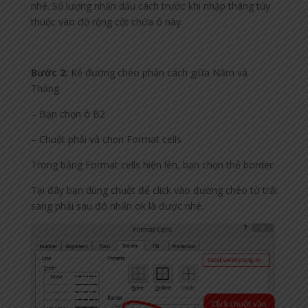
nhé. Số lượng nhấn dấu cách trước khi nhập tháng tùy
thuộc vào độ rộng cột chứa ô này.
Bước 2:
Kẻ đường chéo phân cách giữa Năm và
Tháng
– Bạn chọn ô B2
– Chuột phải và chọn Format cells
Trong bảng Format cells hiện lên, bạn chọn thẻ border.
Tại đây bạn dùng chuột để click vào đường chéo từ trái
sang phải sau đó nhấn ok là được nhé.