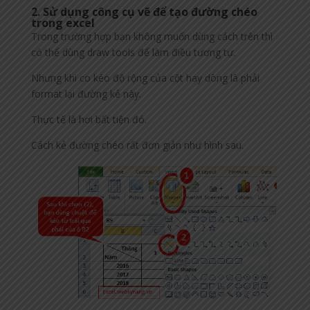
2. Sử dụng công cụ vẽ để tạo đường chéo
trong excel
Trong trường hợp bạn không muốn dùng cách trên thì
có thể dùng draw tools để làm điều tương tự.
Nhưng khi co kéo độ rộng của cột hay dòng là phải
format lại đường kẻ này.
Thực tế là hơi bất tiện đó.
Cách kẻ đường chéo rất đơn giản như hình sau.