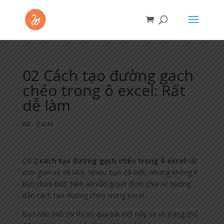
02 Cách tạo đường gạch
chéo trong ô excel: Rất
dễ làm
All - Excel
Có 2
cách tạo đường gạch chéo trong ô excel
rất
đơn giản và dễ làm. Nhiều bạn đã biết, nhưng không ít
bạn chưa biết. Nên ad vẫn quyết định chia sẻ hướng
dẫn cách tạo đường chéo trong excel.
Bạn nào biết rồi thì bỏ qua bài viết này và về trang chủ