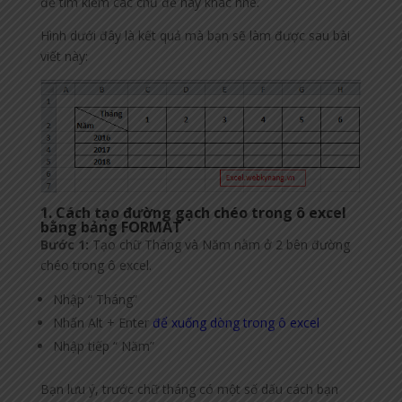
để tìm kiếm các chủ đề hay khác nhé.
Hình dưới đây là kết quả mà bạn sẽ làm được sau bài
viết này:
1. Cách tạo đường gạch chéo trong ô excel
bằng bảng FORMAT
Bước 1:
Tạo chữ Tháng và Năm nằm ở 2 bên đường
chéo trong ô excel.
Nhập “ Tháng”
Nhấn Alt + Enter
để xuống dòng trong ô excel
Nhập tiếp “ Năm”
Bạn lưu ý, trước chữ tháng có một số dấu cách bạn