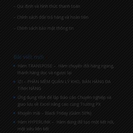
– Qui định và hình thức thanh toán
– Chính sách đổi/ trả hàng và hoàn tiền
– Chính sách bảo mật thông tin
Bài viết mới
Hàm TRANSPOSE – Hàm chuyển đổi hàng ngang,
thành hàng dọc và ngược lại
IZI – PHẦN MỀM QUẢN LÝ KHO, BÁN HÀNG ĐA
TÍNH NĂNG
Ứng dụng VBA để lập Báo cáo Chuyên nghiệp và
giao lưu về Excel nâng cao cùng Trường PX
Khuyến mãi – Black Friday (Giảm 50%)
Hàm HYPERLINK – Hàm dùng để tạo một kết nối,
một siêu liên kết