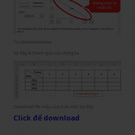
Ta daaaaaaaaaaaa.
Và đây là thành quả của chúng ta.
Download file mẫu của ví dụ trên tại đây:
Click để download