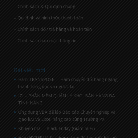
– Chính sách & Qui định chung
– Qui định và hình thức thanh toán
– Chính sách đổi/ trả hàng và hoàn tiền
– Chính sách bảo mật thông tin
Bài viết mới
Hàm TRANSPOSE – Hàm chuyển đổi hàng ngang,
thành hàng dọc và ngược lại
IZI – PHẦN MỀM QUẢN LÝ KHO, BÁN HÀNG ĐA
TÍNH NĂNG
Ứng dụng VBA để lập Báo cáo Chuyên nghiệp và
giao lưu về Excel nâng cao cùng Trường PX
Khuyến mãi – Black Friday (Giảm 50%)
Hàm HYPERLINK – Hàm dùng để tạo một kết nối,