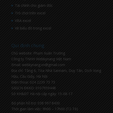
Tài chính cho giám đốc
Trò chơi trên excel
VBA excel
Vẽ biểu đồ trong excel
Qui định chung
Chủ website: Phạm Xuân Trường
Công ty TNHH Webkynang Việt Nam
Email: webkynang.vn@gmail.com
Địa chỉ: Tầng 6, Tòa Nhà Sannam, Duy Tân, Dịch Vọng
Hậu, Cầu Giấy, Hà Nội
Điện thoại: 024 2239 73 73
SốGCN ĐKKD: 0107959448
Sở KH&ĐT Hà nội cấp ngày: 15-08-17
Bộ phận hỗ trợ: 038 997 8430
Thời gian làm việc: 9h00 – 17h00 (T2-T6)