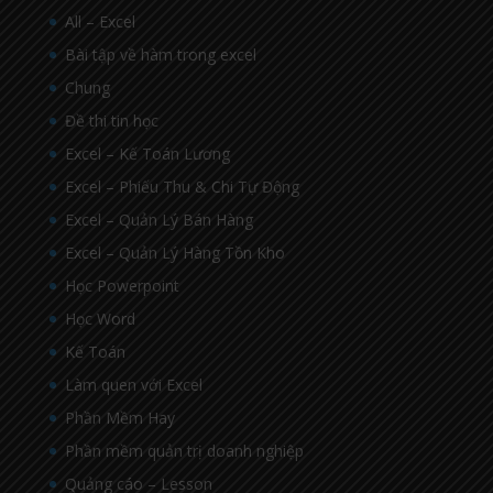
All – Excel
Bài tập về hàm trong excel
Chung
Đề thi tin học
Excel – Kế Toán Lương
Excel – Phiếu Thu & Chi Tự Động
Excel – Quản Lý Bán Hàng
Excel – Quản Lý Hàng Tồn Kho
Học Powerpoint
Học Word
Kế Toán
Làm quen với Excel
Phần Mềm Hay
Phần mềm quản trị doanh nghiệp
Quảng cáo – Lesson