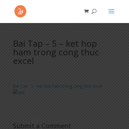
Bai Tap – 5 – ket hop
ham trong cong thuc
excel
Bai Tap - 5 - ket hop ham trong cong thuc excel
Submit a Comment