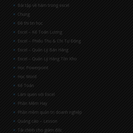
Bài tập về hàm trong excel
Chung
Đề thi tin học
Excel – Kế Toán Lương
Excel – Phiếu Thu & Chi Tự Động
Excel – Quản Lý Bán Hàng
Excel – Quản Lý Hàng Tồn Kho
Học Powerpoint
Học Word
Kế Toán
Làm quen với Excel
Phần Mềm Hay
Phần mềm quản trị doanh nghiệp
Quảng cáo – Lesson
Tài chính cho giám đốc