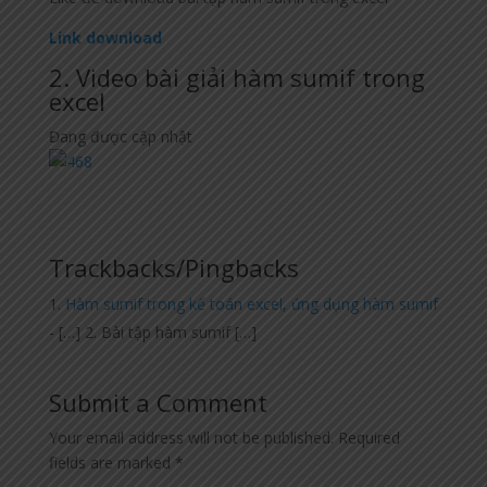
Link download
2. Video bài giải hàm sumif trong
excel
Đang được cập nhật
Trackbacks/Pingbacks
Hàm sumif trong kế toán excel, ứng dụng hàm sumif
- […] 2. Bài tập hàm sumif […]
Submit a Comment
Your email address will not be published.
Required
fields are marked
*