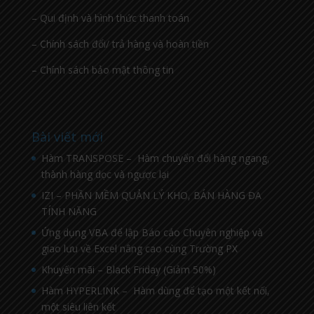
– Qui định và hình thức thanh toán
– Chính sách đổi/ trả hàng và hoàn tiền
– Chính sách bảo mật thông tin
Bài viết mới
Hàm TRANSPOSE – Hàm chuyển đổi hàng ngang,
thành hàng dọc và ngược lại
IZI – PHẦN MỀM QUẢN LÝ KHO, BÁN HÀNG ĐA
TÍNH NĂNG
Ứng dụng VBA để lập Báo cáo Chuyên nghiệp và
giao lưu về Excel nâng cao cùng Trường PX
Khuyến mãi – Black Friday (Giảm 50%)
Hàm HYPERLINK – Hàm dùng để tạo một kết nối,
một siêu liên kết