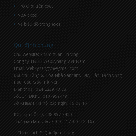
Trò chơi trên excel
VBA excel
Vẽ biểu đồ trong excel
Qui định chung
Chủ website: Phạm Xuân Trường
Công ty TNHH Webkynang Việt Nam
Email: webkynang.vn@gmail.com
Địa chỉ: Tầng 6, Tòa Nhà Sannam, Duy Tân, Dịch Vọng
Hậu, Cầu Giấy, Hà Nội
Điện thoại: 024 2239 73 73
SốGCN ĐKKD: 0107959448
Sở KH&ĐT Hà nội cấp ngày: 15-08-17
Bộ phận hỗ trợ: 038 997 8430
Thời gian làm việc: 9h00 – 17h00 (T2-T6)
– Chính sách & Qui định chung