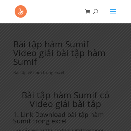
Bài tập hàm Sumif –
Video giải bài tập hàm
Sumif
Bài tập về hàm trong excel
Bài tập hàm Sumif có
Video giải bài tập
1. Link Download bài tập hàm
Sumif trong excel
Like để download bài tập hàm sumif trong excel