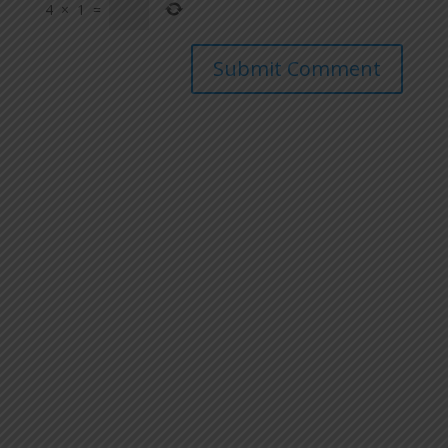
4
×
1
=