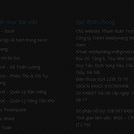
h mục bài viết
Qui định chung
l – Excel
Chủ website: Phạm Xuân Trư
Công ty TNHH Webkynang Việ
i tập về hàm trong excel
Nam
hung
Email: webkynang.vn@gmail.
 thi tin học
Địa chỉ: Tầng 6, Tòa Nhà Sa
Duy Tân, Dịch Vọng Hậu, Cầu
cel – Kế Toán Lương
Giấy, Hà Nội
cel – Phiếu Thu & Chi Tự
Điện thoại: 024 2239 73 73
ộng
SốGCN ĐKKD: 0107959448
cel – Quản Lý Bán Hàng
Sở KH&ĐT Hà nội cấp ngày: 1
08-17
cel – Quản Lý Hàng Tồn Kho
c Powerpoint
Bộ phận hỗ trợ: 038 997 8430
Thời gian làm việc: 9h00 – 17
c Word
(T2-T6)
 Toán