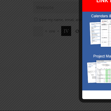
Save my name, email, and website in this br
×
one
=