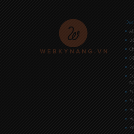
Dan
Al
Bà
C
Đề
Ex
Ex
Đ
Ex
Ex
Họ
Họ
Kế