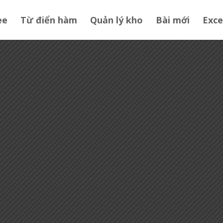
ee
Từ điển hàm
Quản lý kho
Bài mới
Exce