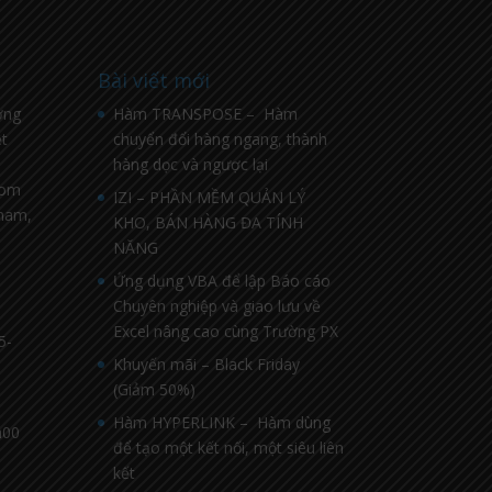
Bài viết mới
ờng
Hàm TRANSPOSE – Hàm
t
chuyển đổi hàng ngang, thành
hàng dọc và ngược lại
com
IZI – PHẦN MỀM QUẢN LÝ
nnam,
KHO, BÁN HÀNG ĐA TÍNH
NĂNG
Ứng dụng VBA để lập Báo cáo
Chuyên nghiệp và giao lưu về
Excel nâng cao cùng Trường PX
5-
Khuyến mãi – Black Friday
(Giảm 50%)
Hàm HYPERLINK – Hàm dùng
h00
để tạo một kết nối, một siêu liên
kết