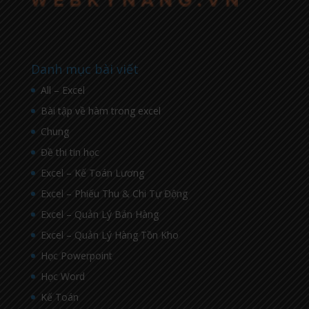
Danh mục bài viết
All – Excel
Bài tập về hàm trong excel
Chung
Đề thi tin học
Excel – Kế Toán Lương
Excel – Phiếu Thu & Chi Tự Động
Excel – Quản Lý Bán Hàng
Excel – Quản Lý Hàng Tồn Kho
Học Powerpoint
Học Word
Kế Toán