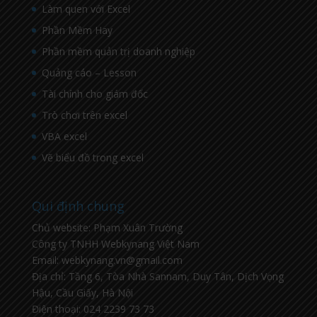
Làm quen với Excel
Phần Mềm Hay
Phần mềm quản trị doanh nghiệp
Quảng cáo – Lesson
Tài chính cho giám đốc
Trò chơi trên excel
VBA excel
Vẽ biểu đồ trong excel
Qui định chung
Chủ website: Phạm Xuân Trường
Công ty TNHH Webkynang Việt Nam
Email: webkynang.vn@gmail.com
Địa chỉ: Tầng 6, Tòa Nhà Sannam, Duy Tân, Dịch Vọng
Hậu, Cầu Giấy, Hà Nội
Điện thoại: 024 2239 73 73