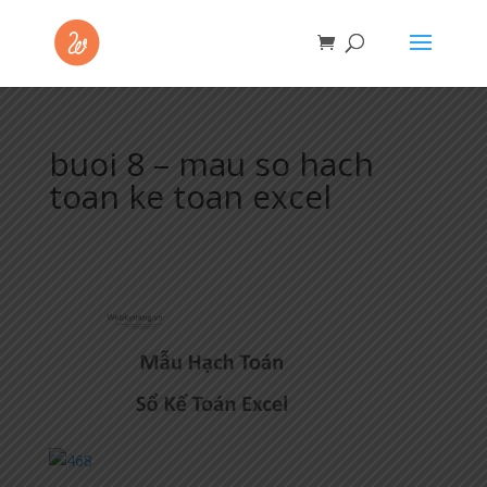
buoi 8 – mau so hach
toan ke toan excel