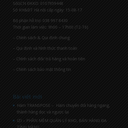
SốGCN ĐKKD: 0107959448
Sở KH&ĐT Hà nội cấp ngày: 15-08-17
Bộ phận hỗ trợ: 038 997 8430
Thời gian làm việc: 9h00 – 17h00 (T2-T6)
– Chính sách & Qui định chung
– Qui định và hình thức thanh toán
– Chính sách đổi/ trả hàng và hoàn tiền
– Chính sách bảo mật thông tin
Bài viết mới
Hàm TRANSPOSE – Hàm chuyển đổi hàng ngang,
thành hàng dọc và ngược lại
IZI – PHẦN MỀM QUẢN LÝ KHO, BÁN HÀNG ĐA
TÍNH NĂNG