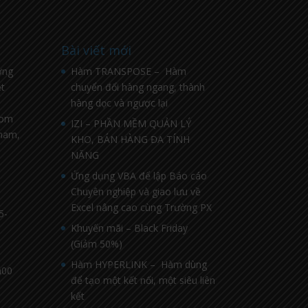
Bài viết mới
ờng
Hàm TRANSPOSE – Hàm
t
chuyển đổi hàng ngang, thành
hàng dọc và ngược lại
com
IZI – PHẦN MỀM QUẢN LÝ
nnam,
KHO, BÁN HÀNG ĐA TÍNH
NĂNG
Ứng dụng VBA để lập Báo cáo
Chuyên nghiệp và giao lưu về
Excel nâng cao cùng Trường PX
5-
Khuyến mãi – Black Friday
(Giảm 50%)
Hàm HYPERLINK – Hàm dùng
h00
để tạo một kết nối, một siêu liên
kết