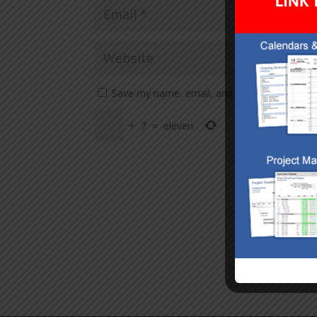
Save my name, email, and website in this br
+
7
=
eleven