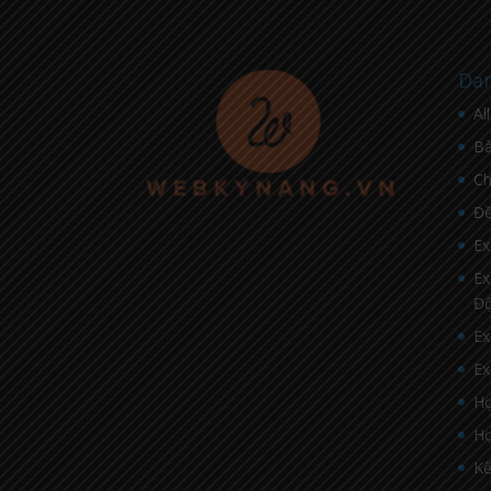
Dan
Al
Bà
C
Đề
Ex
Ex
Đ
Ex
Ex
Họ
Họ
Kế