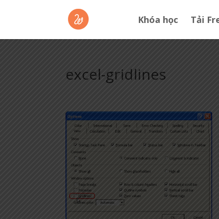
Khóa học
Tải Fr
excel-gridlines