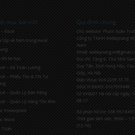
h mục bài viết
Qui định chung
l – Excel
Chủ website: Phạm Xuân Trư
Công ty TNHH Webkynang Việ
i tập về hàm trong excel
Nam
hung
Email: webkynang.vn@gmail.
 thi tin học
Địa chỉ: Tầng 6, Tòa Nhà Sa
Duy Tân, Dịch Vọng Hậu, Cầu
cel – Kế Toán Lương
Giấy, Hà Nội
cel – Phiếu Thu & Chi Tự
Điện thoại: 024 2239 73 73
ộng
SốGCN ĐKKD: 0107959448
cel – Quản Lý Bán Hàng
Sở KH&ĐT Hà nội cấp ngày: 1
08-17
cel – Quản Lý Hàng Tồn Kho
c Powerpoint
Bộ phận hỗ trợ: 038 997 8430
Thời gian làm việc: 9h00 – 17
c Word
(T2-T6)
 Toán