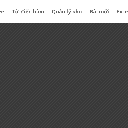
ee
Từ điển hàm
Quản lý kho
Bài mới
Exce