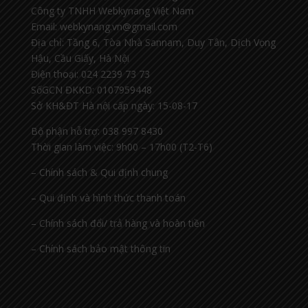
Công ty TNHH Webkynang Việt Nam
Email: webkynang.vn@gmail.com
Địa chỉ: Tầng 6, Tòa Nhà Sannam, Duy Tân, Dịch Vọng
Hậu, Cầu Giấy, Hà Nội
Điện thoại: 024 2239 73 73
SốGCN ĐKKD: 0107959448
Sở KH&ĐT Hà nội cấp ngày: 15-08-17
Bộ phận hỗ trợ: 038 997 8430
Thời gian làm việc: 9h00 – 17h00 (T2-T6)
– Chính sách & Qui định chung
– Qui định và hình thức thanh toán
– Chính sách đổi/ trả hàng và hoàn tiền
– Chính sách bảo mật thông tin