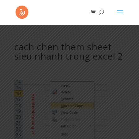
cach chen them sheet
sieu nhanh trong excel 2