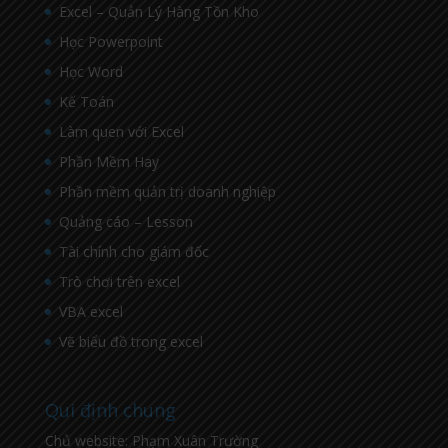
Excel – Quản Lý Hàng Tồn Kho
Học Powerpoint
Học Word
Kế Toán
Làm quen với Excel
Phần Mềm Hay
Phần mềm quản trị doanh nghiệp
Quảng cáo – Lesson
Tài chính cho giám đốc
Trò chơi trên excel
VBA excel
Vẽ biểu đồ trong excel
Qui định chung
Chủ website: Phạm Xuân Trường