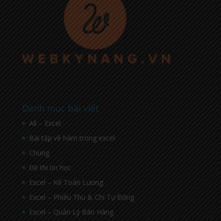
Danh mục bài viết
All – Excel
Bài tập về hàm trong excel
Chung
Đề thi tin học
Excel – Kế Toán Lương
Excel – Phiếu Thu & Chi Tự Động
Excel – Quản Lý Bán Hàng