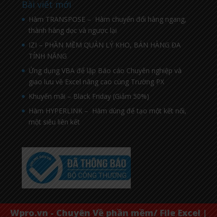
Bài viết mới
Hàm TRANSPOSE – Hàm chuyển đổi hàng ngang,
thành hàng dọc và ngược lại
IZI – PHẦN MỀM QUẢN LÝ KHO, BÁN HÀNG ĐA
TÍNH NĂNG
Ứng dụng VBA để lập Báo cáo Chuyên nghiệp và
giao lưu về Excel nâng cao cùng Trường PX
Khuyến mãi – Black Friday (Giảm 50%)
Hàm HYPERLINK – Hàm dùng để tạo một kết nối,
một siêu liên kết
Wpro.vn - Chuyên Về phần mềm/ File Excel |