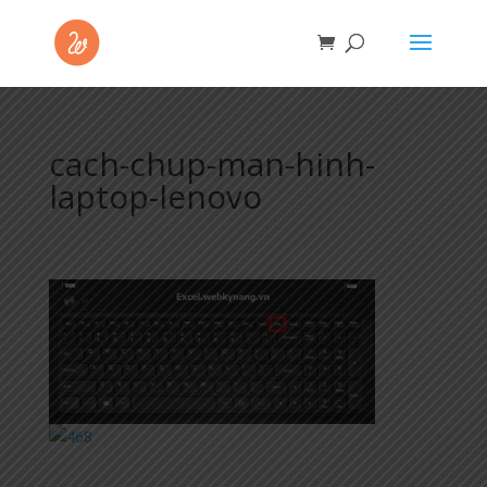
cach-chup-man-hinh-
laptop-lenovo