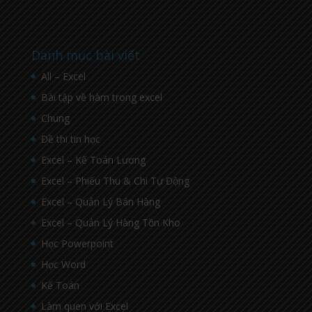
Danh mục bài viết
All – Excel
Bài tập về hàm trong excel
Chung
Đề thi tin học
Excel – Kế Toán Lương
Excel – Phiếu Thu & Chi Tự Động
Excel – Quản Lý Bán Hàng
Excel – Quản Lý Hàng Tồn Kho
Học Powerpoint
Học Word
Kế Toán
Làm quen với Excel