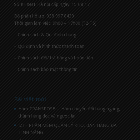
Sở KH&ĐT Hà nội cấp ngày: 15-08-17
Bộ phận hỗ trợ: 038 997 8430
Thời gian làm việc: 9h00 – 17h00 (T2-T6)
– Chính sách & Qui định chung
– Qui định và hình thức thanh toán
– Chính sách đổi/ trả hàng và hoàn tiền
– Chính sách bảo mật thông tin
Bài viết mới
Hàm TRANSPOSE – Hàm chuyển đổi hàng ngang,
thành hàng dọc và ngược lại
IZI – PHẦN MỀM QUẢN LÝ KHO, BÁN HÀNG ĐA
TÍNH NĂNG