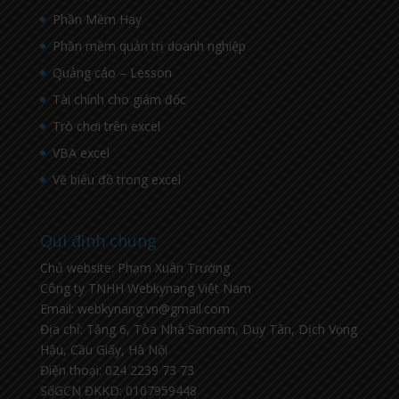
Phần Mềm Hay
Phần mềm quản trị doanh nghiệp
Quảng cáo – Lesson
Tài chính cho giám đốc
Trò chơi trên excel
VBA excel
Vẽ biểu đồ trong excel
Qui định chung
Chủ website: Phạm Xuân Trường
Công ty TNHH Webkynang Việt Nam
Email: webkynang.vn@gmail.com
Địa chỉ: Tầng 6, Tòa Nhà Sannam, Duy Tân, Dịch Vọng
Hậu, Cầu Giấy, Hà Nội
Điện thoại: 024 2239 73 73
SốGCN ĐKKD: 0107959448