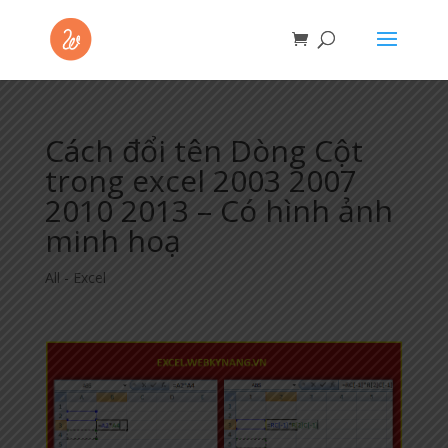
Cách đổi tên Dòng Cột
trong excel 2003 2007
2010 2013 – Có hình ảnh
minh hoạ
All - Excel