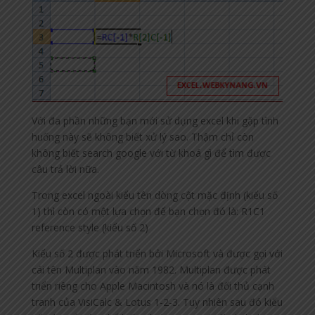
Với đa phần những bạn mới sử dụng excel khi gặp tình
huống này sẽ không biết xử lý sao. Thậm chỉ còn
không biết search google với từ khoá gì để tìm được
câu trả lời nữa.
Trong excel ngoài kiểu tên dòng cột mặc định (kiểu số
1) thì còn có một lựa chọn để bạn chọn đó là: R1C1
reference style (kiểu số 2)
Kiểu số 2 được phát triển bởi Microsoft và được gọi với
cái tên Multiplan vào năm 1982. Multiplan được phát
triển riêng cho Apple Macintosh và nó là đối thủ cạnh
tranh của VisiCalc & Lotus 1-2-3. Tuy nhiên sau đó kiểu