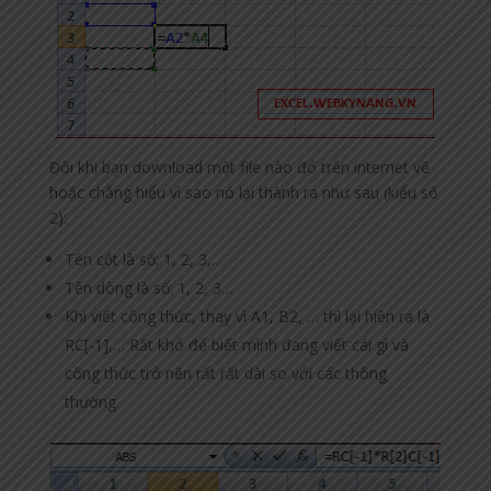
Đôi khi bạn download một file nào đó trên internet về
hoặc chẳng hiểu vì sao nó lại thành ra như sau (kiểu số
2):
Tên cột là số: 1, 2, 3,…
Tên dòng là số: 1, 2, 3…
Khi viết công thức, thay vì A1, B2, … thì lại hiện ra là
RC[-1],… Rất khó để biết mình đang viết cái gì và
công thức trở nên rất rất dài so với các thông
thường.