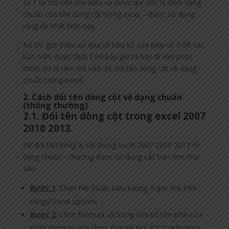
số 1 lại trở nên phổ biến và được qui ước là định dạng
chuẩn của tên dòng cột trong excel – được sử dụng
rộng rãi nhất hiện nay.
Ad chỉ giới thiệu sơ qua về tiểu sử của kiểu số 2 để các
bạn nắm được thôi. Còn bây giờ ta hãy đi vào phần
chính đó là làm thế nào để đổi tên dòng cột về dạng
chuẩn trong excel.
2. Cách đổi tên dòng cột về dạng chuẩn
(thông thường)
2.1. Đổi tên dòng cột trong excel 2007
2010 2013.
Để đổi tên dòng & cột trong excel 2007 2010 2013 về
dạng chuẩn – thường được sử dụng các bạn làm như
sau:
Bước 1
: Chọn File (hoặc biểu tượng ở góc trái trên
cùng)/ Excel options
Bước 2
: Chọn formula và trong cửa sổ bên phải của
phần formula vừa chọn: Bạn bỏ tick R1C1 reference