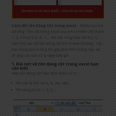
Cách đổi tên Dòng Cột trong excel
– Nhiều bạn hỏi
ad rằng “Tên cột trong excel của em tự nhiên đổi thành
1, 2, 3 thay vì A, B, C,… khi viết công thức thì RC[-1]….
Làm thế nào để tên dòng cột trở về bình thường”. Các
bạn đừng quá lo lắng khi gặp phải tình huống này, ad
sẽ giúp các bạn xử lý ngay bây giờ.
1. Đôi nét về tên dòng cột trong excel bạn
cần biết
Kiểu tên dòng cột Mặc định (kiểu số 1):
Tên cột là chữ cái A, B, AA, ABC,…
Tên dòng là số: 1, 2, 3,…