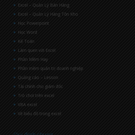
Excel – Quản Lý Bán Hàng
Excel – Quản Lý Hàng Tồn Kho
Học Powerpoint
Học Word
Kế Toán
Làm quen với Excel
Phần Mềm Hay
Phần mềm quản trị doanh nghiệp
Quảng cáo – Lesson
Tài chính cho giám đốc
Trò chơi trên excel
VBA excel
Vẽ biểu đồ trong excel
Qui định chung