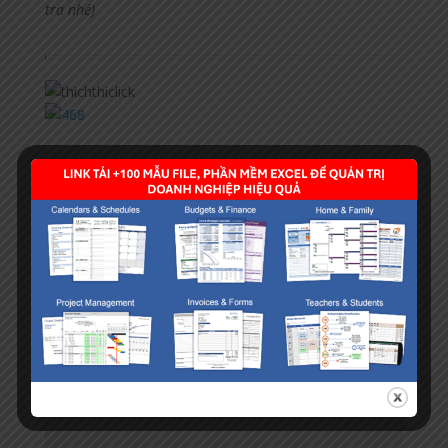
tra nhé)
Submit a Comment
Your email address will not be published.
Required
fields are marked
*