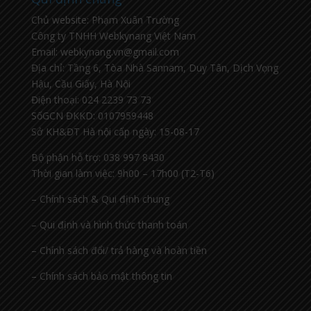
Chủ website: Phạm Xuân Trường
Công ty TNHH Webkynang Việt Nam
Email: webkynang.vn@gmail.com
Địa chỉ: Tầng 6, Tòa Nhà Sannam, Duy Tân, Dịch Vọng
Hậu, Cầu Giấy, Hà Nội
Điện thoại: 024 2239 73 73
SốGCN ĐKKD: 0107959448
Sở KH&ĐT Hà nội cấp ngày: 15-08-17
Bộ phận hỗ trợ: 038 997 8430
Thời gian làm việc: 9h00 – 17h00 (T2-T6)
– Chính sách & Qui định chung
– Qui định và hình thức thanh toán
– Chính sách đổi/ trả hàng và hoàn tiền
– Chính sách bảo mật thông tin