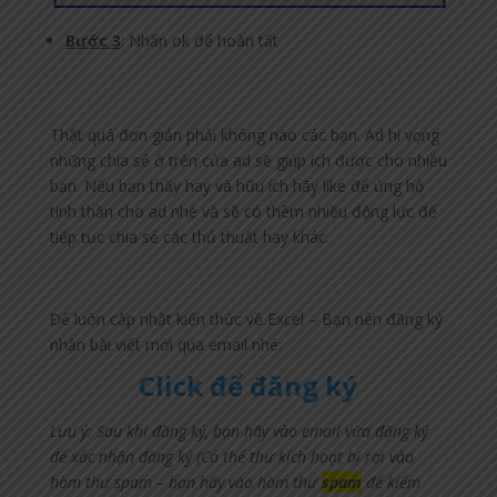
Bước 3
: Nhấn ok để hoàn tất
Thật quá đơn giản phải không nào các bạn. Ad hi vọng
những chia sẻ ở trên của ad sẽ giúp ích được cho nhiều
bạn. Nếu bạn thấy hay và hữu ích hãy like để ủng hộ
tinh thần cho ad nhé và sẽ có thêm nhiều động lực để
tiếp tục chia sẻ các thủ thuật hay khác.
Để luôn cập nhật kiến thức về Excel – Bạn nên đăng ký
nhận bài viết mới qua email nhé:
Click để đăng ký
Lưu ý: Sau khi đăng ký, bạn hãy vào email vừa đăng ký
để xác nhận đăng ký (Có thể thư kích hoạt bị rơi vào
hòm thư spam – bạn hãy vào hòm thư
spam
để kiểm