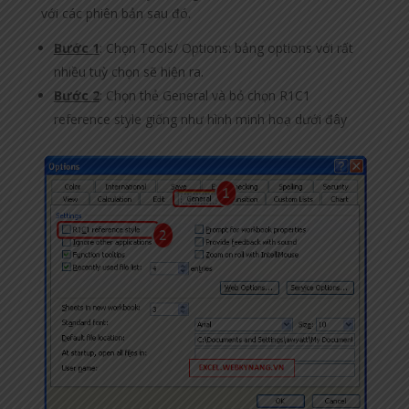
với các phiên bản sau đó.
Bước 1
: Chọn Tools/ Options: bảng options với rất
nhiều tuỳ chọn sẽ hiện ra.
Bước 2
: Chọn thẻ General và bỏ chọn R1C1
reference style giống như hình minh hoạ dưới đây