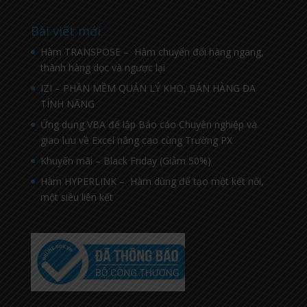
Bài viết mới
Hàm TRANSPOSE – Hàm chuyển đổi hàng ngang,
thành hàng dọc và ngược lại
IZI – PHẦN MỀM QUẢN LÝ KHO, BÁN HÀNG ĐA
TÍNH NĂNG
Ứng dụng VBA để lập Báo cáo Chuyên nghiệp và
giao lưu về Excel nâng cao cùng Trường PX
Khuyến mãi – Black Friday (Giảm 50%)
Hàm HYPERLINK – Hàm dùng để tạo một kết nối,
một siêu liên kết