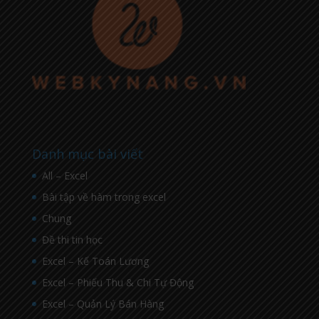
Danh mục bài viết
All – Excel
Bài tập về hàm trong excel
Chung
Đề thi tin học
Excel – Kế Toán Lương
Excel – Phiếu Thu & Chi Tự Động
Excel – Quản Lý Bán Hàng