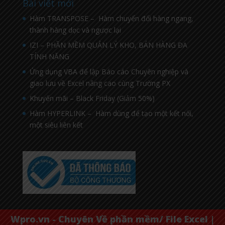
Bài viết mới
Hàm TRANSPOSE – Hàm chuyển đổi hàng ngang,
thành hàng dọc và ngược lại
IZI – PHẦN MỀM QUẢN LÝ KHO, BÁN HÀNG ĐA
TÍNH NĂNG
Ứng dụng VBA để lập Báo cáo Chuyên nghiệp và
giao lưu về Excel nâng cao cùng Trường PX
Khuyến mãi – Black Friday (Giảm 50%)
Hàm HYPERLINK – Hàm dùng để tạo một kết nối,
một siêu liên kết
Wpro.vn - Chuyên Về phần mềm/ File Excel |