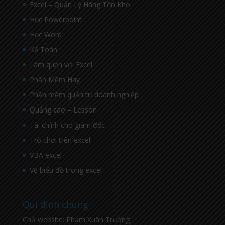
Excel – Quản Lý Hàng Tồn Kho
Học Powerpoint
Học Word
Kế Toán
Làm quen với Excel
Phần Mềm Hay
Phần mềm quản trị doanh nghiệp
Quảng cáo – Lesson
Tài chính cho giám đốc
Trò chơi trên excel
VBA excel
Vẽ biểu đồ trong excel
Qui định chung
Chủ website: Phạm Xuân Trường