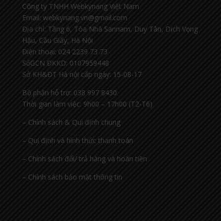
Công ty TNHH Webkynang Việt Nam
Email: webkynang.vn@gmail.com
Địa chỉ: Tầng 6, Tòa Nhà Sannam, Duy Tân, Dịch Vọng
Hậu, Cầu Giấy, Hà Nội
Điện thoại: 024 2239 73 73
SốGCN ĐKKD: 0107959448
Sở KH&ĐT Hà nội cấp ngày: 15-08-17
Bộ phận hỗ trợ: 038 997 8430
Thời gian làm việc: 9h00 – 17h00 (T2-T6)
– Chính sách & Qui định chung
– Qui định và hình thức thanh toán
– Chính sách đổi/ trả hàng và hoàn tiền
– Chính sách bảo mật thông tin