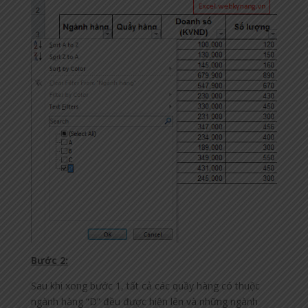
Bước 2:
Sau khi xong bước 1, tất cả các quầy hàng có thuộc
ngành hàng “D” đều được hiện lên và những ngành