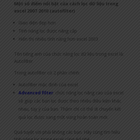
Một số điểm nổi bật của cách lọc dữ liệu trong
excel 2007 2010 (autofilter)
Giao diện đẹp hơn
Tính năng lọc được nâng cấp
Hiển thị nhiều tính năng hơn excel 2003
Tên tiếng anh của chức năng lọc dữ liệu trong excel là:
Autofilter
Trong autofilter có 2 phần chính:
Autofilter mặc định của excel
Advanced filter
: chức năng lọc nâng cao của excel
sẽ giúp các bạn lọc được theo nhiều điều kiện khác
nhau, tùy ý của bạn. Thậm chí có thể di chuyển kết
quả lọc được sang một vùng hoàn toàn mới.
Quá tuyệt vời phải không các bạn. Hãy cùng tìm hiểu
tính năng lọc trong excel cùng Ad nhé.