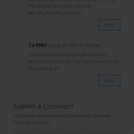
mã hàng thì tổng giá trị tăng dần
làm như thế nào vậy bạn ơi
Reply
Tú PMU
on July 30, 2017 at 4:50 pm
Cho mình hỏi hình vuông cạnh Doanh số
(KVND) là chỗ nào bên trái hay phải bạn nói rõ
được không ah?
Reply
Submit a Comment
Your email address will not be published.
Required
fields are marked
*