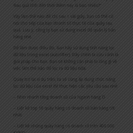
Rau quả tính đến thời điểm này là bao nhiêu?”
Vậy làm thế nào để chỉ sau 1 vài giây, bạn có thể có
nói cho sếp của bạn doanh số thực tế của quầy rau
quả. Lưu ý, công ty bạn sử dụng excel để quản lý bán
hàng nhé.
Để làm được điều đó, bạn hãy sử dụng tính năng lọc
dữ liệu trong excel (autofilter). Đây chính là cứu cánh là
giải pháp cho bạn. Bạn sẽ không cần phải lo lắng gì về
việc làm thế nào để lọc ra dữ liệu nữa.
Quay trở lại ví dụ trên, ta sẽ cùng áp dụng chức năng
lọc dữ liệu của excel để thực hiện các yêu cầu sau nhé:
– Nhìn nhanh tổng doanh số của Ngành hàng D
– Liệt kê top 10 quầy hàng có doanh số bán hàng tốt
nhất
– Liệt kê những quầy hàng có doanh số trên 400.000
KVND