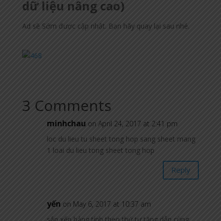
dữ liệu nâng cao)
Ad sẽ Sớm được cập nhật. Bạn hãy quay lại sau nhé.
3 Comments
minhchau
on April 24, 2017 at 2:41 pm
loc du lieu tu sheet tong hop sang sheet mang
1 loai du lieu tong sheet tong hop
Reply
yến
on May 6, 2017 at 10:37 am
sắp xếp bảng tính theo thứ tự tăng dẫn cùng