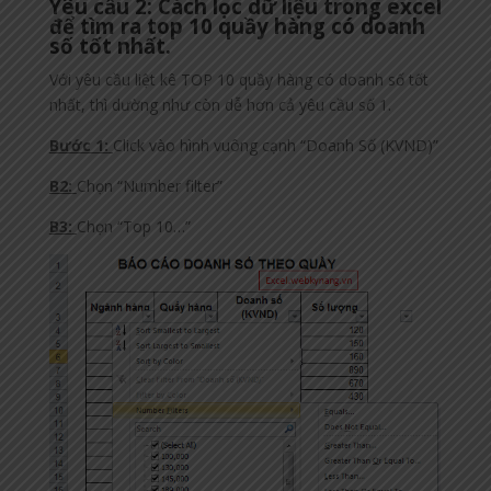
Yêu cầu 2: Cách lọc dữ liệu trong excel
để tìm ra top 10 quầy hàng có doanh
số tốt nhất.
Với yêu cầu liệt kê TOP 10 quầy hàng có doanh số tốt
nhất, thì dường như còn dễ hơn cả yêu cầu số 1.
Bước 1:
Click vào hình vuông cạnh “Doanh Số (KVND)”
B2:
Chọn “Number filter”
B3:
Chọn “Top 10…”