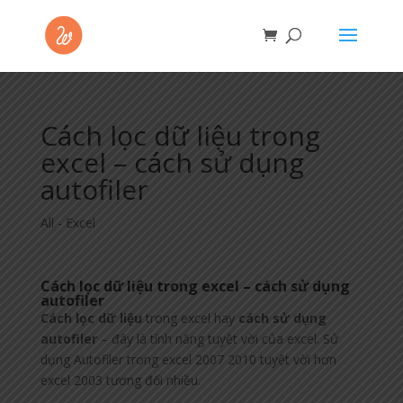
Cách lọc dữ liệu trong
excel – cách sử dụng
autofiler
All - Excel
Cách lọc dữ liệu trong excel – cách sử dụng
autofiler
Cách lọc dữ liệu
trong excel hay
cách sử dụng
autofiler
– đây là tính năng tuyệt vời của excel. Sử
dụng Autofiler trong excel 2007 2010 tuyệt vời hơn
excel 2003 tương đối nhiều.