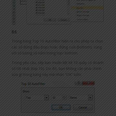
B4:
Trong bảng Top 10 Autofilter hiện ra cho phép ta chọn
các số đứng đầu (top) hoặc đứng cuối (bottom), cùng
với số lượng số nằm trong top/ bottom.
Trong yêu cầu, sếp bạn muốn liệt kê 10 quầy có doanh
số tốt nhất (top 10). Do đó, bạn không cần phải chỉnh
sửa gì trong bảng này mà nhấn “OK” luôn.