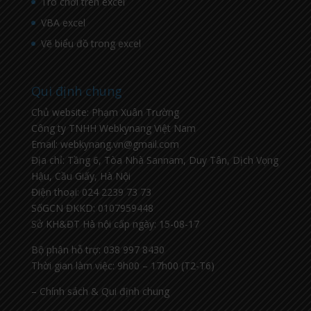
Trò chơi trên excel
VBA excel
Vẽ biểu đồ trong excel
Qui định chung
Chủ website: Phạm Xuân Trường
Công ty TNHH Webkynang Việt Nam
Email: webkynang.vn@gmail.com
Địa chỉ: Tầng 6, Tòa Nhà Sannam, Duy Tân, Dịch Vọng
Hậu, Cầu Giấy, Hà Nội
Điện thoại: 024 2239 73 73
SốGCN ĐKKD: 0107959448
Sở KH&ĐT Hà nội cấp ngày: 15-08-17
Bộ phận hỗ trợ: 038 997 8430
Thời gian làm việc: 9h00 – 17h00 (T2-T6)
– Chính sách & Qui định chung