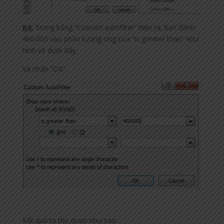
B4:
Trong bảng “Custom autofilter” hiện ra, bạn đánh
400.000 vào phần tương ứng của “is greater than” như
hình vẽ dưới đây.
Và nhấn “OK”
Kết quả ta thu được như sau: