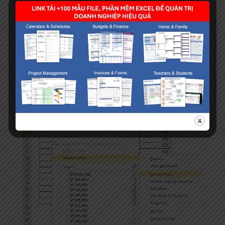
excel. Ta thực hiện như sau:
Bước 1:
Chọn hình vuông bên cạnh “Doanh số
(KVND) ”
B2:
Chọn Number filters
B3:
Chọn “Greater than”