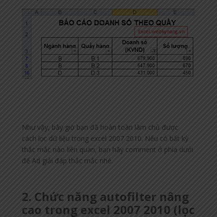
Như vậy, bây giờ bạn đã hoàn toàn làm chủ được
cách lọc dữ liệu trong excel 2007 2010. Nếu có bất kỳ
thắc mắc nào liên quan, bạn hãy comment ở phía dưới
để Ad giải đáp thắc mắc nhé.
2. Chức năng autofilter nâng
cao trong excel 2007 2010 (lọc