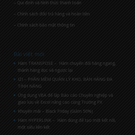
– Qui định và hình thức thanh toán
– Chính sách đổi/ trả hàng và hoàn tiền
– Chính sách bảo mật thông tin
Bài viết mới
Hàm TRANSPOSE – Hàm chuyển đổi hàng ngang,
thành hàng dọc và ngược lại
IZI – PHẦN MỀM QUẢN LÝ KHO, BÁN HÀNG ĐA
TÍNH NĂNG
Ứng dụng VBA để lập Báo cáo Chuyên nghiệp và
giao lưu về Excel nâng cao cùng Trường PX
Khuyến mãi – Black Friday (Giảm 50%)
Hàm HYPERLINK – Hàm dùng để tạo một kết nối,
một siêu liên kết