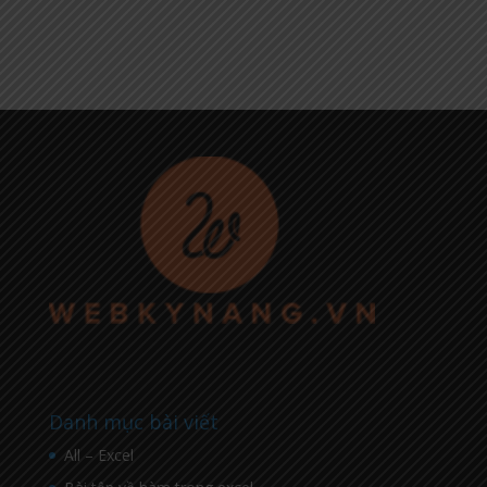
Danh mục bài viết
All – Excel