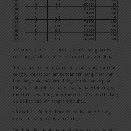
Trên thực tế, báo cáo chi tiết của một tháng tại một
cửa hàng bán lẻ có thể lên tới hàng chục nghìn dòng.
Theo yêu cầu quản trị của quản lý cửa hàng, giám đốc
công ty, khi các bạn làm kế toán bán hàng, nhân viên
bán hàng hoặc nhân viên thống kê: Các bạn sẽ phải
tổng hợp tình hình bán hàng của cửa hàng theo ngày,
theo tuần theo tháng hoặc theo năm. Các tiêu chí dùng
để lập báo cáo bán hàng là khác nhau.
Và đặc biệt, vào một thời điểm bất kỳ nào đó trong
ngày, cửa hàng trưởng yêu cầu bạn:
“Em thống kê cho anh xem, tổng doanh số của quầy