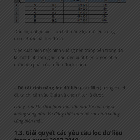
Dấu hiệu nhận biết của tính năng lọc dữ liệu trong
excel được bật lên đó là:
Việc xuất hiện một hình vuông nền trắng bên trong đó
là một hình tam giác màu đen xuất hiện ở góc phía
dưới bên phải của mỗi ô được chọn.
– Để tắt tính năng lọc dữ liệu
(autofilter) trong excel
đi, ta chỉ cần vào Data và chọn filter là được.
Lưu ý: Sau khi click filter một lần nữa thì nút này sẽ
không sáng nữa. Và đồng thời toàn bộ các hình vuông
cũng biến mất.
1.3. Giải quyết các yêu cầu lọc dữ liệu