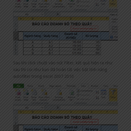
Sau khi click chuột vào nút Filter, kết quả hiện ra như
sau thì coi như bạn đã hoàn tất việc bật tính năng
autofilter trong excel 2007 2010