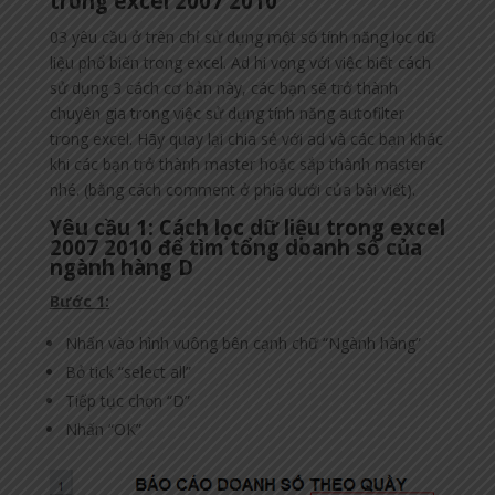
trong excel 2007 2010
03 yêu cầu ở trên chỉ sử dụng một số tính năng lọc dữ
liệu phổ biến trong excel. Ad hi vọng với việc biết cách
sử dụng 3 cách cơ bản này, các bạn sẽ trở thành
chuyên gia trong việc sử dụng tính năng autofilter
trong excel. Hãy quay lại chia sẻ với ad và các bạn khác
khi các bạn trở thành master hoặc sắp thành master
nhé. (bằng cách comment ở phía dưới của bài viết).
Yêu cầu 1: Cách lọc dữ liệu trong excel
2007 2010 để tìm tổng doanh số của
ngành hàng D
Bước 1:
Nhấn vào hình vuông bên cạnh chữ “Ngành hàng”
Bỏ tick “select all”
Tiếp tục chọn “D”
Nhấn “OK”