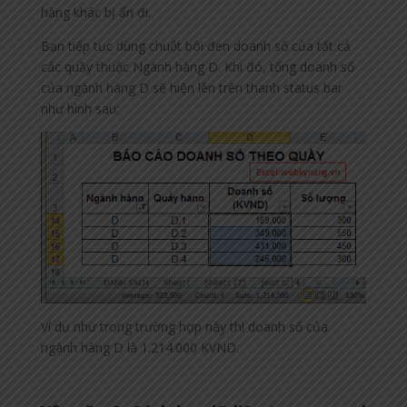
hàng khác bị ẩn đi.
Bạn tiếp tục dùng chuột bôi đen doanh số của tất cả
các quầy thuộc Ngành hàng D. Khi đó, tổng doanh số
của ngành hàng D sẽ hiện lên trên thanh status bar
như hình sau:
Ví dụ như trong trường hợp này thì doanh số của
ngành hàng D là 1.214.000 KVND.