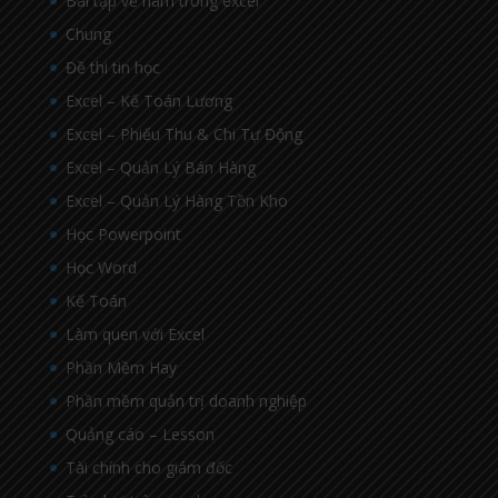
Bài tập về hàm trong excel
Chung
Đề thi tin học
Excel – Kế Toán Lương
Excel – Phiếu Thu & Chi Tự Động
Excel – Quản Lý Bán Hàng
Excel – Quản Lý Hàng Tồn Kho
Học Powerpoint
Học Word
Kế Toán
Làm quen với Excel
Phần Mềm Hay
Phần mềm quản trị doanh nghiệp
Quảng cáo – Lesson
Tài chính cho giám đốc