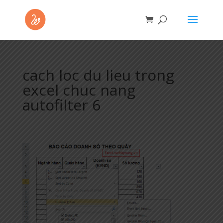
cach loc du lieu trong
excel chuc nang
autofilter 6