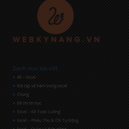
Danh mục bài viết
All – Excel
Bài tập về hàm trong excel
Chung
Đề thi tin học
Excel – Kế Toán Lương
Excel – Phiếu Thu & Chi Tự Động
Excel – Quản Lý Bán Hàng