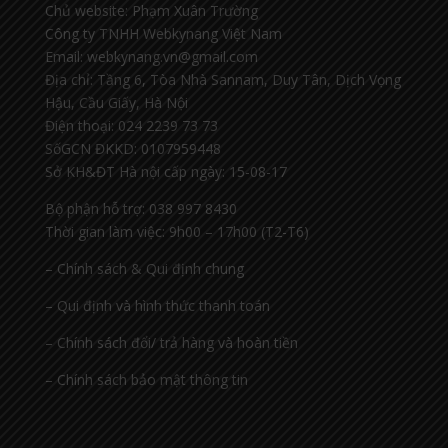
Chủ website: Phạm Xuân Trường
Công ty TNHH Webkynang Việt Nam
Email: webkynang.vn@gmail.com
Địa chỉ: Tầng 6, Tòa Nhà Sannam, Duy Tân, Dịch Vọng
Hậu, Cầu Giấy, Hà Nội
Điện thoại: 024 2239 73 73
SốGCN ĐKKD: 0107959448
Sở KH&ĐT Hà nội cấp ngày: 15-08-17
Bộ phận hỗ trợ: 038 997 8430
Thời gian làm việc: 9h00 – 17h00 (T2-T6)
– Chính sách & Qui định chung
– Qui định và hình thức thanh toán
– Chính sách đổi/ trả hàng và hoàn tiền
– Chính sách bảo mật thông tin