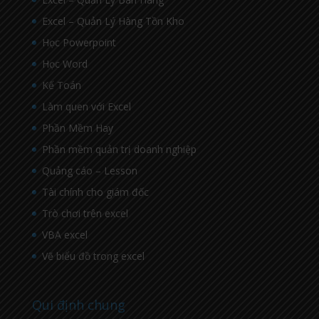
Excel – Quản Lý Hàng Tồn Kho
Học Powerpoint
Học Word
Kế Toán
Làm quen với Excel
Phần Mềm Hay
Phần mềm quản trị doanh nghiệp
Quảng cáo – Lesson
Tài chính cho giám đốc
Trò chơi trên excel
VBA excel
Vẽ biểu đồ trong excel
Qui định chung