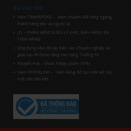
Bài viết mới
Hàm TRANSPOSE – Hàm chuyển đổi hàng ngang,
thành hàng dọc và ngược lại
IZI – PHẦN MỀM QUẢN LÝ KHO, BÁN HÀNG ĐA
TÍNH NĂNG
Ứng dụng VBA để lập Báo cáo Chuyên nghiệp và
giao lưu về Excel nâng cao cùng Trường PX
Khuyến mãi – Black Friday (Giảm 50%)
Hàm HYPERLINK – Hàm dùng để tạo một kết nối,
một siêu liên kết