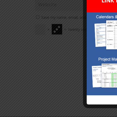
Save my name, email, and website in this br
×
=
twenty seven