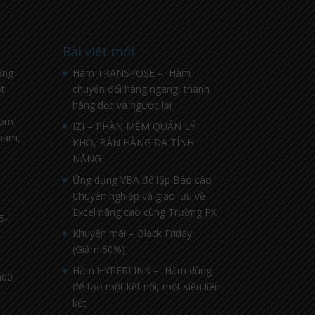
Bài viết mới
ờng
Hàm TRANSPOSE – Hàm
t
chuyển đổi hàng ngang, thành
hàng dọc và ngược lại
com
IZI – PHẦN MỀM QUẢN LÝ
nnam,
KHO, BÁN HÀNG ĐA TÍNH
NĂNG
Ứng dụng VBA để lập Báo cáo
Chuyên nghiệp và giao lưu về
Excel nâng cao cùng Trường PX
5-
Khuyến mãi – Black Friday
(Giảm 50%)
Hàm HYPERLINK – Hàm dùng
h00
để tạo một kết nối, một siêu liên
kết