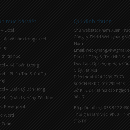
h mục bài viết
Qui định chung
l – Excel
Chủ website: Phạm Xuân Trư
Công ty TNHH Webkynang Việ
i tập về hàm trong excel
Nam
hung
Email: webkynang.vn@gmail.
 thi tin học
Địa chỉ: Tầng 6, Tòa Nhà Sa
Duy Tân, Dịch Vọng Hậu, Cầu
cel – Kế Toán Lương
Giấy, Hà Nội
cel – Phiếu Thu & Chi Tự
Điện thoại: 024 2239 73 73
ộng
SốGCN ĐKKD: 0107959448
cel – Quản Lý Bán Hàng
Sở KH&ĐT Hà nội cấp ngày: 1
08-17
cel – Quản Lý Hàng Tồn Kho
c Powerpoint
Bộ phận hỗ trợ: 038 997 8430
Thời gian làm việc: 9h00 – 17
c Word
(T2-T6)
 Toán