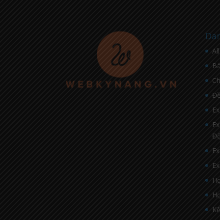
Dan
Al
Bà
C
Đề
Ex
Ex
Đ
Ex
Ex
Họ
Họ
Kế