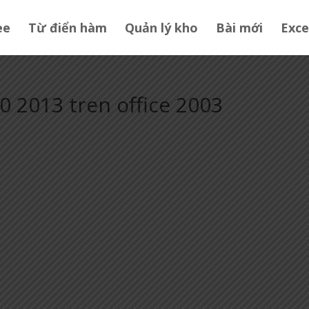
ee
Từ điển hàm
Quản lý kho
Bài mới
Exce
0 2013 tren office 2003