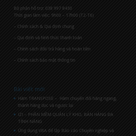
Bộ phận hỗ trợ: 038 997 8430
Thời gian làm việc: 9h00 – 17h00 (T2-T6)
– Chính sách & Qui định chung
– Qui định và hình thức thanh toán
– Chính sách đổi/ trả hàng và hoàn tiền
– Chính sách bảo mật thông tin
Bài viết mới
Hàm TRANSPOSE – Hàm chuyển đổi hàng ngang,
thành hàng dọc và ngược lại
IZI – PHẦN MỀM QUẢN LÝ KHO, BÁN HÀNG ĐA
TÍNH NĂNG
Ứng dụng VBA để lập Báo cáo Chuyên nghiệp và