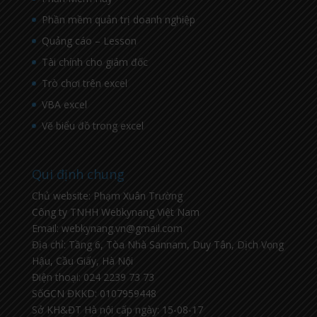
Phần mềm quản trị doanh nghiệp
Quảng cáo – Lesson
Tài chính cho giám đốc
Trò chơi trên excel
VBA excel
Vẽ biểu đồ trong excel
Qui định chung
Chủ website: Phạm Xuân Trường
Công ty TNHH Webkynang Việt Nam
Email: webkynang.vn@gmail.com
Địa chỉ: Tầng 6, Tòa Nhà Sannam, Duy Tân, Dịch Vọng
Hậu, Cầu Giấy, Hà Nội
Điện thoại: 024 2239 73 73
SốGCN ĐKKD: 0107959448
Sở KH&ĐT Hà nội cấp ngày: 15-08-17