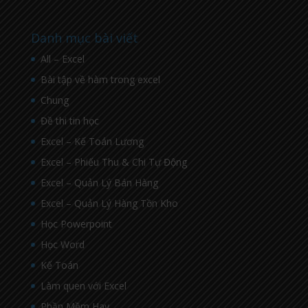
Danh mục bài viết
All – Excel
Bài tập về hàm trong excel
Chung
Đề thi tin học
Excel – Kế Toán Lương
Excel – Phiếu Thu & Chi Tự Động
Excel – Quản Lý Bán Hàng
Excel – Quản Lý Hàng Tồn Kho
Học Powerpoint
Học Word
Kế Toán
Làm quen với Excel
Phần Mềm Hay