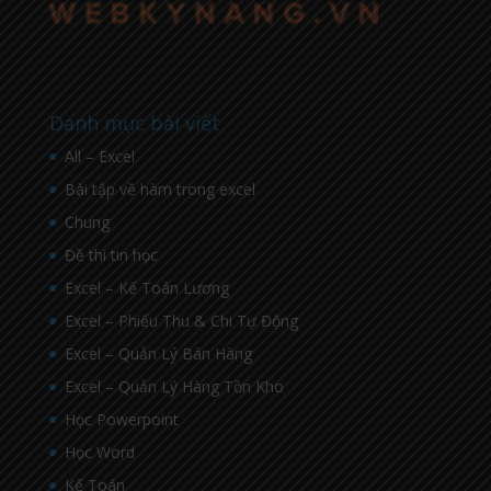
Danh mục bài viết
All – Excel
Bài tập về hàm trong excel
Chung
Đề thi tin học
Excel – Kế Toán Lương
Excel – Phiếu Thu & Chi Tự Động
Excel – Quản Lý Bán Hàng
Excel – Quản Lý Hàng Tồn Kho
Học Powerpoint
Học Word
Kế Toán