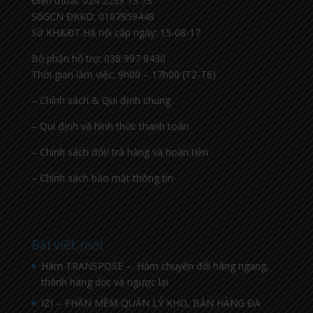
Điện thoại: 024 2239 73 73
SốGCN ĐKKD: 0107959448
Sở KH&ĐT Hà nội cấp ngày: 15-08-17
Bộ phận hỗ trợ: 038 997 8430
Thời gian làm việc: 9h00 – 17h00 (T2-T6)
– Chính sách & Qui định chung
– Qui định và hình thức thanh toán
– Chính sách đổi/ trả hàng và hoàn tiền
– Chính sách bảo mật thông tin
Bài viết mới
Hàm TRANSPOSE – Hàm chuyển đổi hàng ngang,
thành hàng dọc và ngược lại
IZI – PHẦN MỀM QUẢN LÝ KHO, BÁN HÀNG ĐA