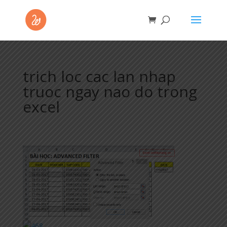
trich loc cac lan nhap
truoc ngay nao do trong
excel