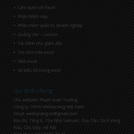
Làm quen với Excel
Phần Mềm Hay
Phần mềm quản trị doanh nghiệp
Quảng cáo – Lesson
Tài chính cho giám đốc
Trò chơi trên excel
VBA excel
Vẽ biểu đồ trong excel
Qui định chung
Chủ website: Phạm Xuân Trường
Công ty TNHH Webkynang Việt Nam
Email: webkynang.vn@gmail.com
Địa chỉ: Tầng 6, Tòa Nhà Sannam, Duy Tân, Dịch Vọng
Hậu, Cầu Giấy, Hà Nội