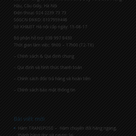
Hậu, Cầu Giấy, Hà Nội
Điện thoại: 024 2239 73 73
SốGCN ĐKKD: 0107959448
Sở KH&ĐT Hà nội cấp ngày: 15-08-17
Bộ phận hỗ trợ: 038 997 8430
Thời gian làm việc: 9h00 – 17h00 (T2-T6)
– Chính sách & Qui định chung
– Qui định và hình thức thanh toán
– Chính sách đổi/ trả hàng và hoàn tiền
– Chính sách bảo mật thông tin
Bài viết mới
Hàm TRANSPOSE – Hàm chuyển đổi hàng ngang,
thành hàng dọc và ngược lại