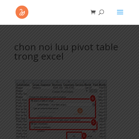
chon noi luu pivot table
trong excel