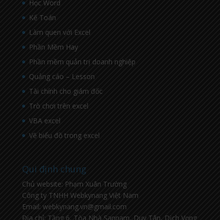
Học Word
Kế Toán
Làm quen với Excel
Phần Mềm Hay
Phần mềm quản trị doanh nghiệp
Quảng cáo – Lesson
Tài chính cho giám đốc
Trò chơi trên excel
VBA excel
Vẽ biểu đồ trong excel
Qui định chung
Chủ website: Phạm Xuân Trường
Công ty TNHH Webkynang Việt Nam
Email: webkynang.vn@gmail.com
Địa chỉ: Tầng 6, Tòa Nhà Sannam, Duy Tân, Dịch Vọng