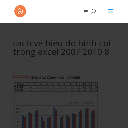
cach ve bieu do hinh cot
trong excel 2007 2010 8