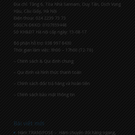
Địa chỉ: Tầng 6, Tòa Nhà Sannam, Duy Tân, Dịch Vọng
Hậu, Cầu Giấy, Hà Nội
Điện thoại: 024 2239 73 73
SốGCN ĐKKD: 0107959448
Sở KH&ĐT Hà nội cấp ngày: 15-08-17
Bộ phận hỗ trợ: 038 997 8430
Thời gian làm việc: 9h00 – 17h00 (T2-T6)
– Chính sách & Qui định chung
– Qui định và hình thức thanh toán
– Chính sách đổi/ trả hàng và hoàn tiền
– Chính sách bảo mật thông tin
Bài viết mới
Hàm TRANSPOSE – Hàm chuyển đổi hàng ngang,