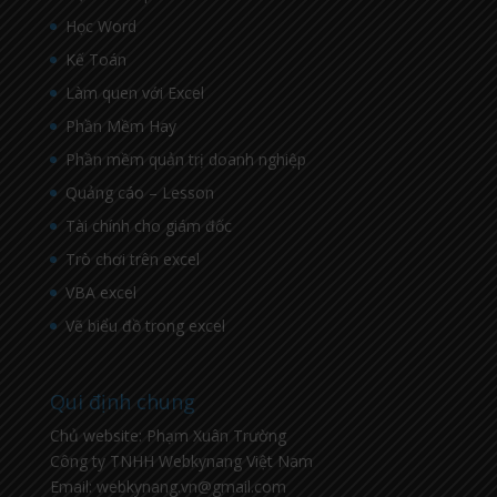
Học Word
Kế Toán
Làm quen với Excel
Phần Mềm Hay
Phần mềm quản trị doanh nghiệp
Quảng cáo – Lesson
Tài chính cho giám đốc
Trò chơi trên excel
VBA excel
Vẽ biểu đồ trong excel
Qui định chung
Chủ website: Phạm Xuân Trường
Công ty TNHH Webkynang Việt Nam
Email: webkynang.vn@gmail.com