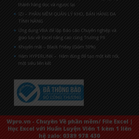
thành hàng dọc và ngược lại
IZI – PHẦN MỀM QUẢN LÝ KHO, BÁN HÀNG ĐA
TÍNH NĂNG
Ứng dụng VBA để lập Báo cáo Chuyên nghiệp và
giao lưu về Excel nâng cao cùng Trường PX
Khuyến mãi – Black Friday (Giảm 50%)
Hàm HYPERLINK – Hàm dùng để tạo một kết nối,
một siêu liên kết
Wpro.vn - Chuyên Về phần mềm/ File Excel |
Học Excel với Huấn Luyện Viên 1 kèm 1 liên
hệ zalo: 0389 978 430