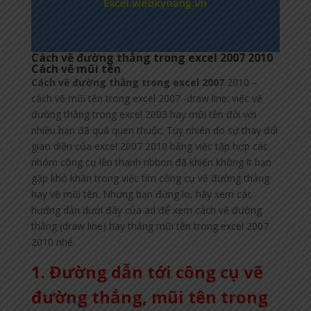
Cách vẽ đường thẳng trong excel 2007 2010
Cách vẽ mũi tên
Cách vẽ đường thẳng trong excel 2007
2010 –
cách vẽ mũi tên trong excel 2007 -draw line: việc vẽ
đường thẳng trong excel 2003 hay mũi tên đối với
nhiều bạn đã quá quen thuộc. Tuy nhiên do sự thay đổi
giao diện của excel 2007 2010 bằng việc tập hợp các
nhóm công cụ lên thanh ribbon đã khiến không ít bạn
gặp khó khăn trong việc tìm công cụ vẽ đường thẳng
hay vẽ mũi tên. Nhưng bạn đừng lo, hãy xem các
hướng dẫn dưới đây của ad để xem cách vẽ đường
thẳng (draw line) hay thẳng mũi tên trong excel 2007
2010 nhé.
1. Đường dẫn tới công cụ vẽ
đường thẳng, mũi tên trong