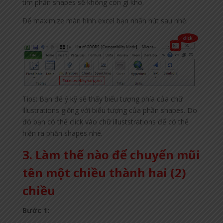
tìm phần shapes sẽ không còn gì khó.
Để maximize màn hình excel bạn nhấn nút sau nhé:
Tips: Bạn để ý kỹ sẽ thấy biểu tượng phía của chữ
illustrations giống với biểu tượng của phần shapes. Do
đó bạn có thể click vào chữ illuststrations để có thể
hiện ra phần shapes nhé.
3. Làm thế nào để chuyển mũi
tên một chiều thành hai (2)
chiều
Bước 1: