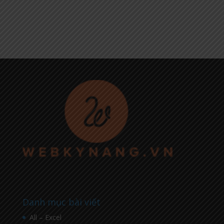
Danh mục bài viết
All – Excel