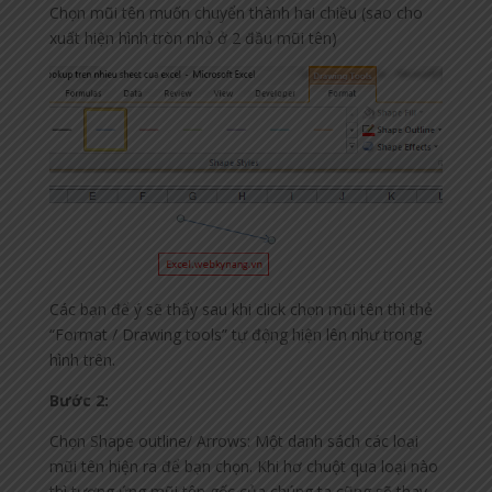
Chọn mũi tên muốn chuyển thành hai chiều (sao cho
xuất hiện hình tròn nhỏ ở 2 đầu mũi tên)
Các bạn để ý sẽ thấy sau khi click chọn mũi tên thì thẻ
“Format / Drawing tools” tự động hiện lên như trong
hình trên.
Bước 2:
Chọn Shape outline/ Arrows: Một danh sách các loại
mũi tên hiện ra để bạn chọn. Khi hơ chuột qua loại nào
thì tương ứng mũi tên gốc của chúng ta cũng sẽ thay