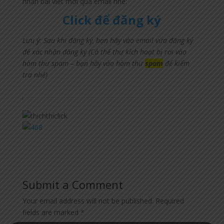
nhận bài viết mới qua email nhé:
Click để đăng ký
Lưu ý: Sau khi đăng ký, bạn hãy vào email vừa đăng ký
để xác nhận đăng ký (Có thể thư kích hoạt bị rơi vào
hòm thư spam – bạn hãy vào hòm thư
spam
để kiểm
tra nhé)
Submit a Comment
Your email address will not be published.
Required
fields are marked
*