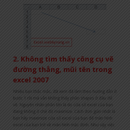
2. Không tìm thấy công cụ vẽ
đường thẳng, mũi tên trong
excel 2007
Nhiều bạn thắc mắc, đã xem đã làm theo hướng dẫn ở
bước 1 rồi mà vẫn không thấy phần shapes ở đâu để
vẽ. Nguyên nhân phần lớn là do cửa sổ excel của bạn
đang không ở chế độ maximize. Cách đơn giản nhất là
bạn hãy maximize cửa sổ excel của bạn để màn hình
excel của bạn trở về màn hình mặc định. Như vậy việc