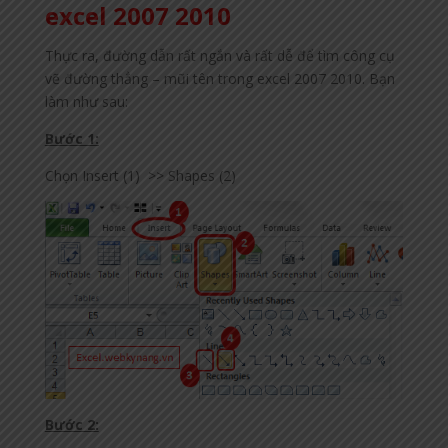
excel 2007 2010
Thực ra, đường dẫn rất ngắn và rất dễ để tìm công cụ
vẽ đường thẳng – mũi tên trong excel 2007 2010. Bạn
làm như sau:
Bước 1:
Chọn Insert (1) >> Shapes (2)
Bước 2: