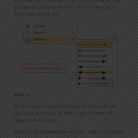
đổi theo để chúng ta xem thực tế nó có đúng như
mình muốn không nhé.
Bước 3:
Khi chọn được loại mũi tên ưng ý rồi thì bạn chỉ cần
click chuột là sẽ hoàn tất việc chuyển mũi tên một
chiều thành hai chiều.
Để luôn cập nhật kiến thức về Excel – Bạn nên đăng ký