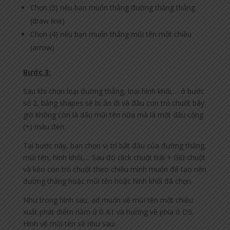
Chọn (3) nếu bạn muốn thẳng đường thẳng thẳng
(draw line)
Chọn (4) nếu bạn muốn thẳng mũi tên một chiều
(arrow)
Bước 3:
Sau khi chọn loại đường thẳng, loại hình khối,… ở bước
số 2, bảng shapes sẽ bị ẩn đi và đầu con trỏ chuột bây
giờ không còn là dấu mũi tên nữa mà là một dấu cộng
(+) màu đen.
Tại bước này, bạn chọn vị trí bắt đầu của đường thẳng,
mũi tên, hình khối,… Sau đó click chuột trái + Giữ chuột
và kéo con trỏ chuột theo chiều mình muốn để tạo nên
đường thẳng hoặc mũi tên hoặc hình khối đã chọn.
Như trong hình sau, ad muốn vẽ mũi tên một chiều
xuất phát điểm nằm ở ô A1 và hướng về phía ô D5.
Hình vẽ mũi tên sẽ như sau: