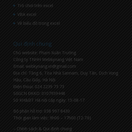
Trò chơi trên excel
VBA excel
Vẽ biểu đồ trong excel
Qui định chung
Chủ website: Phạm Xuân Trường
Công ty TNHH Webkynang Việt Nam
Email: webkynang.vn@gmail.com
Địa chỉ: Tầng 6, Tòa Nhà Sannam, Duy Tân, Dịch Vọng
Hậu, Cầu Giấy, Hà Nội
Điện thoại: 024 2239 73 73
SốGCN ĐKKD: 0107959448
Sở KH&ĐT Hà nội cấp ngày: 15-08-17
Bộ phận hỗ trợ: 038 997 8430
Thời gian làm việc: 9h00 – 17h00 (T2-T6)
– Chính sách & Qui định chung