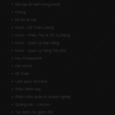
Bài tập về hàm trong excel
Chung
Đề thi tin học
Excel – Kế Toán Lương
Excel – Phiếu Thu & Chi Tự Động
Excel – Quản Lý Bán Hàng
Excel – Quản Lý Hàng Tồn Kho
Học Powerpoint
Học Word
Kế Toán
Làm quen với Excel
Phần Mềm Hay
Phần mềm quản trị doanh nghiệp
Quảng cáo – Lesson
Tài chính cho giám đốc