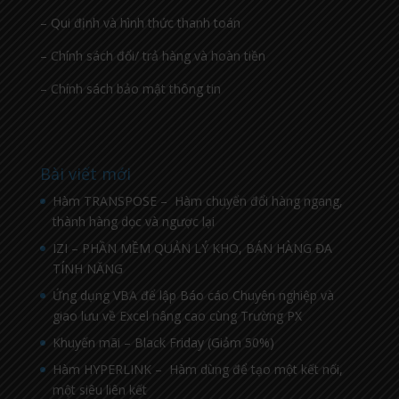
– Qui định và hình thức thanh toán
– Chính sách đổi/ trả hàng và hoàn tiền
– Chính sách bảo mật thông tin
Bài viết mới
Hàm TRANSPOSE – Hàm chuyển đổi hàng ngang,
thành hàng dọc và ngược lại
IZI – PHẦN MỀM QUẢN LÝ KHO, BÁN HÀNG ĐA
TÍNH NĂNG
Ứng dụng VBA để lập Báo cáo Chuyên nghiệp và
giao lưu về Excel nâng cao cùng Trường PX
Khuyến mãi – Black Friday (Giảm 50%)
Hàm HYPERLINK – Hàm dùng để tạo một kết nối,
một siêu liên kết