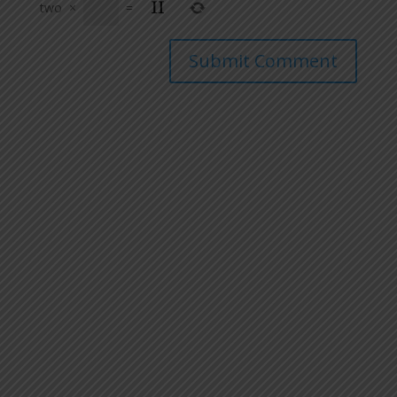
two
×
=