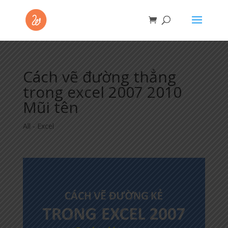
Cách vẽ đường thẳng
trong excel 2007 2010
Mũi tên
All - Excel