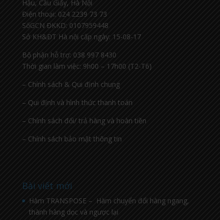
Hậu, Cầu Giấy, Hà Nội
Điện thoại: 024 2239 73 73
SốGCN ĐKKD: 0107959448
Sở KH&ĐT Hà nội cấp ngày: 15-08-17
Bộ phận hỗ trợ: 038 997 8430
Thời gian làm việc: 9h00 – 17h00 (T2-T6)
– Chính sách & Qui định chung
– Qui định và hình thức thanh toán
– Chính sách đổi/ trả hàng và hoàn tiền
– Chính sách bảo mật thông tin
Bài viết mới
Hàm TRANSPOSE – Hàm chuyển đổi hàng ngang,
thành hàng dọc và ngược lại