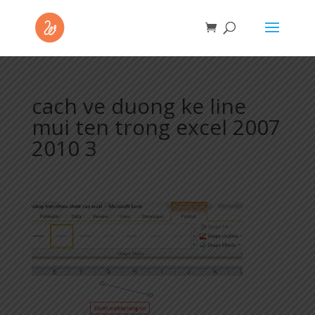
cach ve duong ke line
mui ten trong excel 2007
2010 3