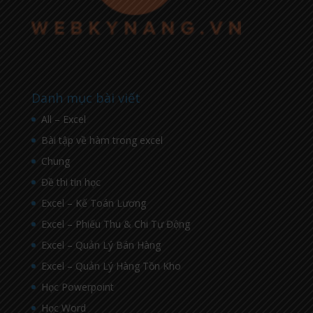
Danh mục bài viết
All – Excel
Bài tập về hàm trong excel
Chung
Đề thi tin học
Excel – Kế Toán Lương
Excel – Phiếu Thu & Chi Tự Động
Excel – Quản Lý Bán Hàng
Excel – Quản Lý Hàng Tồn Kho
Học Powerpoint
Học Word