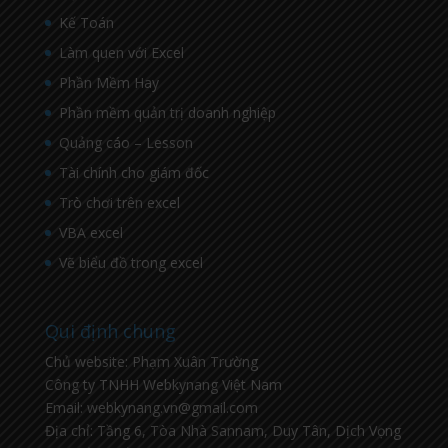
Kế Toán
Làm quen với Excel
Phần Mềm Hay
Phần mềm quản trị doanh nghiệp
Quảng cáo – Lesson
Tài chính cho giám đốc
Trò chơi trên excel
VBA excel
Vẽ biểu đồ trong excel
Qui định chung
Chủ website: Phạm Xuân Trường
Công ty TNHH Webkynang Việt Nam
Email: webkynang.vn@gmail.com
Địa chỉ: Tầng 6, Tòa Nhà Sannam, Duy Tân, Dịch Vọng