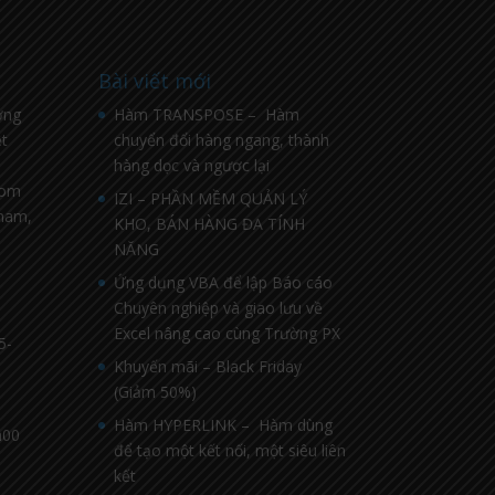
Bài viết mới
ờng
Hàm TRANSPOSE – Hàm
t
chuyển đổi hàng ngang, thành
hàng dọc và ngược lại
com
IZI – PHẦN MỀM QUẢN LÝ
nnam,
KHO, BÁN HÀNG ĐA TÍNH
NĂNG
Ứng dụng VBA để lập Báo cáo
Chuyên nghiệp và giao lưu về
Excel nâng cao cùng Trường PX
5-
Khuyến mãi – Black Friday
(Giảm 50%)
Hàm HYPERLINK – Hàm dùng
h00
để tạo một kết nối, một siêu liên
kết