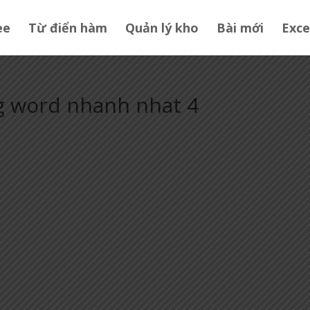
ee
Từ điển hàm
Quản lý kho
Bài mới
Exce
ng word nhanh nhat 4