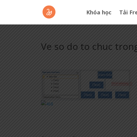
Khóa học
Tải Fr
Ve so do to chuc tro