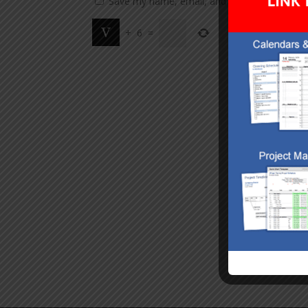
Save my name, email, and website in this br
+
6
=