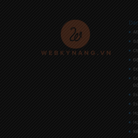
Dan
Al
Bà
C
Đề
Ex
Ex
Đ
Ex
Ex
Họ
Họ
Kế