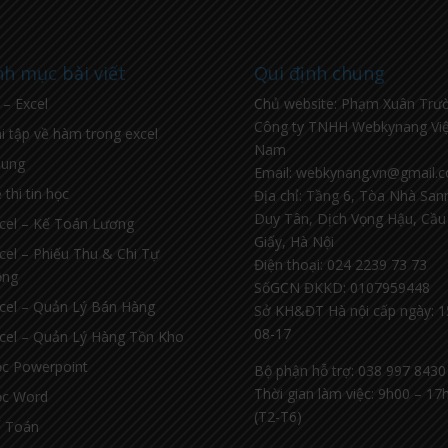
h mục bài viết
Qui định chung
l – Excel
Chủ website: Phạm Xuân Trư
Công ty TNHH Webkynang Việ
i tập về hàm trong excel
Nam
hung
Email: webkynang.vn@gmail.
 thi tin học
Địa chỉ: Tầng 6, Tòa Nhà Sa
Duy Tân, Dịch Vọng Hậu, Cầu
cel – Kế Toán Lương
Giấy, Hà Nội
cel – Phiếu Thu & Chi Tự
Điện thoại: 024 2239 73 73
ộng
SốGCN ĐKKD: 0107959448
cel – Quản Lý Bán Hàng
Sở KH&ĐT Hà nội cấp ngày: 1
08-17
cel – Quản Lý Hàng Tồn Kho
c Powerpoint
Bộ phận hỗ trợ: 038 997 8430
Thời gian làm việc: 9h00 – 17
c Word
(T2-T6)
 Toán