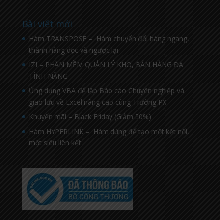
Bài viết mới
Hàm TRANSPOSE – Hàm chuyển đổi hàng ngang,
thành hàng dọc và ngược lại
IZI – PHẦN MỀM QUẢN LÝ KHO, BÁN HÀNG ĐA
TÍNH NĂNG
Ứng dụng VBA để lập Báo cáo Chuyên nghiệp và
giao lưu về Excel nâng cao cùng Trường PX
Khuyến mãi – Black Friday (Giảm 50%)
Hàm HYPERLINK – Hàm dùng để tạo một kết nối,
một siêu liên kết