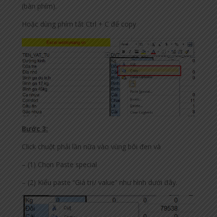
(bàn phím).
Hoặc dùng phím tắt Ctrl + C để copy
Bước 3:
Click chuột phải lần nữa vào vùng bôi đen và
– (1) Chọn Paste special
– (2) Kiểu paste “Giá trị/ value” như hình dưới đây.