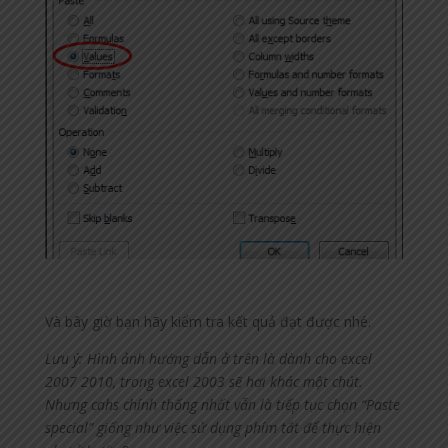
Và bây giờ bạn hãy kiểm tra kết quả đạt được nhé.
Lưu ý: Hình ảnh hướng dẫn ở trên là dành cho excel
2007 2010, trong excel 2003 sẽ hơi khác một chút.
Nhưng cahs chính thống nhất vẫn là tiếp tục chọn “Paste
special” giống như việc sử dụng phím tắt để thực hiện