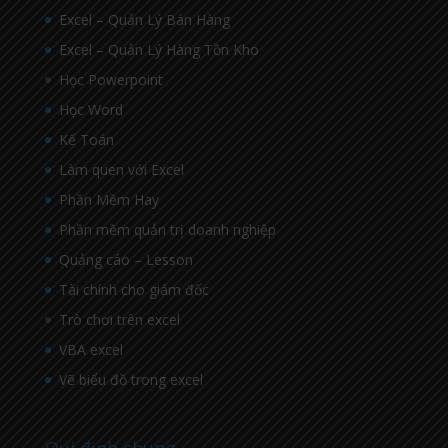
Excel – Quản Lý Bán Hàng
Excel – Quản Lý Hàng Tồn Kho
Học Powerpoint
Học Word
Kế Toán
Làm quen với Excel
Phần Mềm Hay
Phần mềm quản trị doanh nghiệp
Quảng cáo – Lesson
Tài chính cho giám đốc
Trò chơi trên excel
VBA excel
Vẽ biểu đồ trong excel