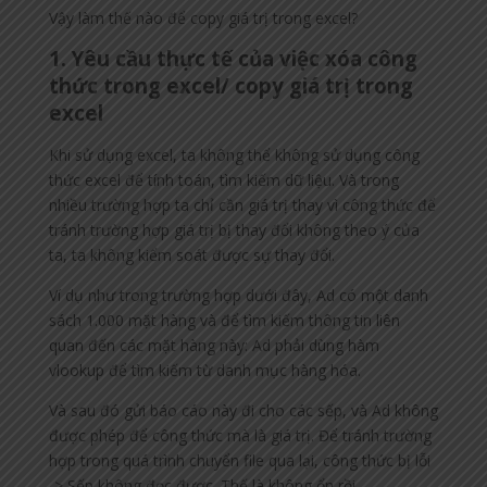
Vậy làm thế nào để copy giá trị trong excel?
1. Yêu cầu thực tế của việc xóa công
thức trong excel/ copy giá trị trong
excel
Khi sử dụng excel, ta không thể không sử dụng công
thức excel để tính toán, tìm kiếm dữ liệu. Và trong
nhiều trường hợp ta chỉ cần giá trị thay vì công thức để
tránh trường hợp giá trị bị thay đổi không theo ý của
ta, ta không kiểm soát được sự thay đổi.
Ví dụ như trong trường hợp dưới đây, Ad có một danh
sách 1.000 mặt hàng và để tìm kiếm thông tin liên
quan đến các mặt hàng này: Ad phải dùng hàm
vlookup để tìm kiếm từ danh mục hàng hóa.
Và sau đó gửi báo cáo này đi cho các sếp, và Ad không
được phép để công thức mà là giá trị. Để tránh trường
hợp trong quá trình chuyển file qua lại, công thức bị lỗi
-> Sếp không đọc được. Thế là không ổn rồi.