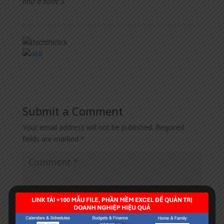
như ở bước 3.
Submit a Comment
Your email address will not be published.
Required
fields are marked
*