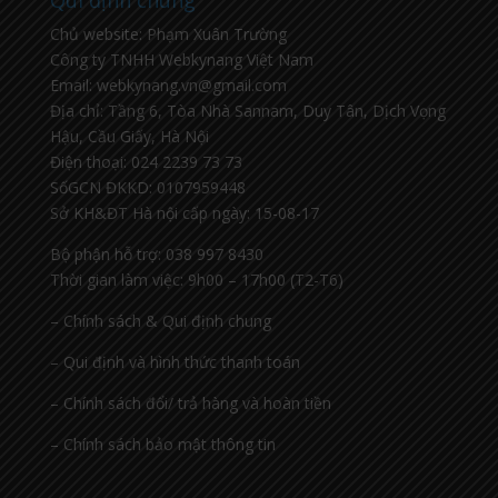
Qui định chung
Chủ website: Phạm Xuân Trường
Công ty TNHH Webkynang Việt Nam
Email: webkynang.vn@gmail.com
Địa chỉ: Tầng 6, Tòa Nhà Sannam, Duy Tân, Dịch Vọng
Hậu, Cầu Giấy, Hà Nội
Điện thoại: 024 2239 73 73
SốGCN ĐKKD: 0107959448
Sở KH&ĐT Hà nội cấp ngày: 15-08-17
Bộ phận hỗ trợ: 038 997 8430
Thời gian làm việc: 9h00 – 17h00 (T2-T6)
– Chính sách & Qui định chung
– Qui định và hình thức thanh toán
– Chính sách đổi/ trả hàng và hoàn tiền
– Chính sách bảo mật thông tin