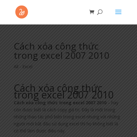
Cách xóa công thức
trong excel 2007 2010
All - Excel
Cách xóa công thức
trong excel 2007 2010
Cách xóa công thức trong excel
2007 2010
– hay
còn được biết là cách copy giá trị. Đây là một trong
những thao tác phổ biến trong excel nhưng với những
người mới bắt đầu sử dụng excel thì họ không biết là
có thể làm được điều này.