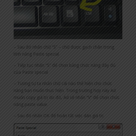
– Sau đó nhấn chữ “S” – chữ được gạch chân trong
tính năng Paste special
– Tiếp tục nhấn “S” để chọn bảng chức năng đầy đủ
của Paste special
– Tương tự ta nhấn chữ cái nào thể hiện cho chức
năng bạn muốn thực hiện. Trong trường hợp này Ad
muốn copy giá trị do đó, Ad sẽ nhấn “V” để chọn chức
năng paste value.
– Sau đó nhấn OK để hoàn tất việc dán giá trị