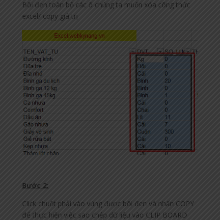
Bôi đen toàn bộ các ô chúng ta muốn xóa công thức
excel/ copy giá trị
Bước 2:
Click chuột phải vào vùng được bôi đen và nhấn COPY
để thực hiện việc sao chép dữ liệu vào CLIP BOARD