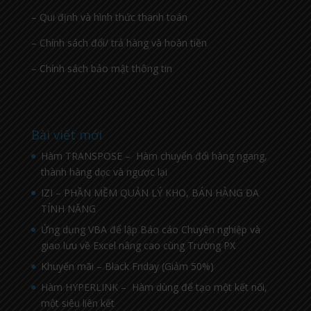
– Qui định và hình thức thanh toán
– Chính sách đổi/ trả hàng và hoàn tiền
– Chính sách bảo mật thông tin
Bài viết mới
Hàm TRANSPOSE – Hàm chuyển đổi hàng ngang,
thành hàng dọc và ngược lại
IZI – PHẦN MỀM QUẢN LÝ KHO, BÁN HÀNG ĐA
TÍNH NĂNG
Ứng dụng VBA để lập Báo cáo Chuyên nghiệp và
giao lưu về Excel nâng cao cùng Trường PX
Khuyến mãi – Black Friday (Giảm 50%)
Hàm HYPERLINK – Hàm dùng để tạo một kết nối,
một siêu liên kết