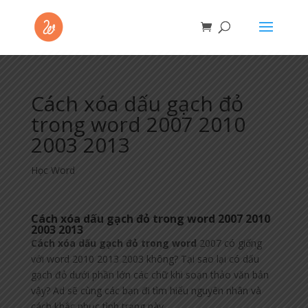
Cách xóa dấu gạch đỏ
trong word 2007 2010
2003 2013
Học Word
Cách xóa dấu gạch đỏ trong word 2007 2010
2003 2013
Cách xóa dấu gạch đỏ trong word
2007 có giống
với word 2010 2013 2003 không? Tại sao lại có dấu
gạch đỏ dưới phần lớn các chữ khi soạn thảo văn bản
vậy? Ad sẽ cùng các bạn đi tìm hiểu nguyên nhân và
cách khắc phục tình trạng này.