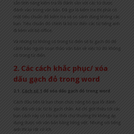
sẵn tính năng kiểm tra lỗi đánh vần với các từ được
đánh vào trong văn bản. Đã gọi là kiểm tra thì phải có
một tiêu chuẩn để kiểm tra và so sánh đúng không các
bạn. Tiêu chuẩn đó chính là bộ từ điển các từ tiếng anh
đi kèm với bộ office.
Và những từ không có trong từ điển sẽ bị gạch đỏ để
cảnh báo người soạn thảo văn bản về việc từ đó không
có trong từ điển.
2. Các cách khắc phục/ xóa
dấu gạch đỏ trong word
2.1.
Cách số 1
để xóa dấu gạch đỏ trong word
Cách đầu tiên là bạn chọn chức năng bỏ qua lỗi đánh
vần đối với các từ bị gạch chân. Ad chỉ giới thiệu tới các
bạn cách này có tồn tại thôi chứ thường thì không áp
dụng được với văn bản bằng tiếng việt. Nhưng với tiếng
anh thì lại rất có ích.