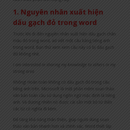
1. Nguyên nhân xuất hiện
dấu gạch đỏ trong word
Trước khi đi đến nguyên nhân xuất hiện dấu gạch chân
màu đỏ trong word, ad viết một câu bằng tiếng anh
trong word. Bạn thử xem xem câu này có bị dấu gạch
đỏ không nhé.
I am interested in sharing my knowledge to others in my
strong area
Không! Hoàn toàn không có dấu gạch đỏ trong câu
tiếng anh trên. Microsoft là một phần mềm soạn thảo
văn bản toàn cầu sử dụng ngôn ngữ mặc định là tiếng
anh. Và đương nhiên nó được cài sẵn một bộ từ điển
các từ có nghĩa đi kèm.
Để tăng khả năng thân thiện, giúp người dùng soạn
thảo văn bản nhanh hơn và chính xác. Word thiết lập