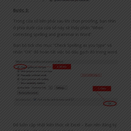
Bước 3:
Trong cửa sổ bên phải sau khi chọn proofing, bạn nhìn
ở phía dưới của cửa sổ này sẽ thấy phần “When
correcting spelling and grammar in Word”.
Bạn bỏ tick cho mục “Check Spelling as you type” và
nhấn “OK” để hoàn tất việc bỏ dấu gạch đỏ trong word.
Để luôn cập nhật kiến thức về Excel – Bạn nên đăng ký