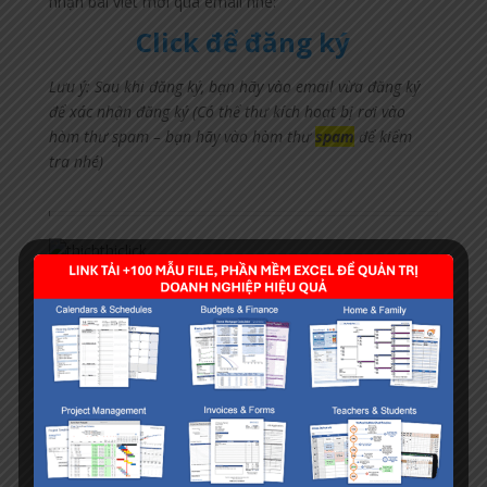
nhận bài viết mới qua email nhé:
Click để đăng ký
Lưu ý: Sau khi đăng ký, bạn hãy vào email vừa đăng ký
để xác nhận đăng ký (Có thể thư kích hoạt bị rơi vào
hòm thư spam – bạn hãy vào hòm thư
spam
để kiểm
tra nhé)
Submit a Comment
Your email address will not be published.
Required
fields are marked
*