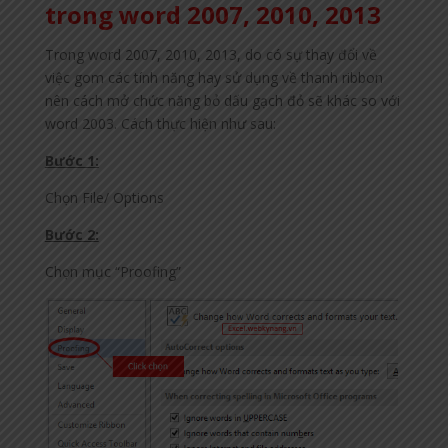
trong word 2007, 2010, 2013
Trong word 2007, 2010, 2013, do có sự thay đổi về
việc gom các tính năng hay sử dụng về thanh ribbon
nên cách mở chức năng bỏ dấu gạch đỏ sẽ khác so với
word 2003. Cách thực hiện như sau:
Bước 1:
Chọn File/ Options
Bước 2:
Chọn mục “Proofing”