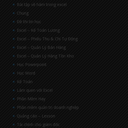
Bài tập về hàm trong excel
Chung
Đề thi tin học
Excel – Kế Toán Lương
Excel – Phiếu Thu & Chi Tự Động
Excel – Quản Lý Bán Hàng
Excel – Quản Lý Hàng Tồn Kho
Học Powerpoint
Học Word
Kế Toán
Làm quen với Excel
Phần Mềm Hay
Phần mềm quản trị doanh nghiệp
Quảng cáo – Lesson
Tài chính cho giám đốc