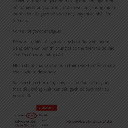
từ viết tắt được ad qui định ở trang đầu tiên, ngặt một
nỗi từ này không có trong từ điển và cũng không muốn
word hiện dấu gạch đỏ với từ này. Vậy thì ad phải làm
thế nào.
I am a not gooot at English
Để word tự hiểu từ “gooot” này là từ đúng với người
đang đánh văn bản thì chúng ta có thể thêm từ đó vào
từ điển của word bằng cách.
Nhấn chuột phải vào từ muốn thêm vào từ điển sau đó
chọn “Add to dictionary”
Sau khi chọn chức năng này, các lần đánh từ này tiếp
theo đều không xuất hiện dấu gạch đỏ dưới chân từ
gooot nữa.