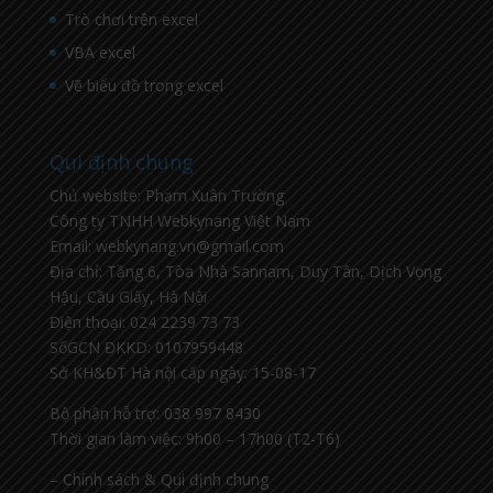
Trò chơi trên excel
VBA excel
Vẽ biểu đồ trong excel
Qui định chung
Chủ website: Phạm Xuân Trường
Công ty TNHH Webkynang Việt Nam
Email: webkynang.vn@gmail.com
Địa chỉ: Tầng 6, Tòa Nhà Sannam, Duy Tân, Dịch Vọng
Hậu, Cầu Giấy, Hà Nội
Điện thoại: 024 2239 73 73
SốGCN ĐKKD: 0107959448
Sở KH&ĐT Hà nội cấp ngày: 15-08-17
Bộ phận hỗ trợ: 038 997 8430
Thời gian làm việc: 9h00 – 17h00 (T2-T6)
– Chính sách & Qui định chung