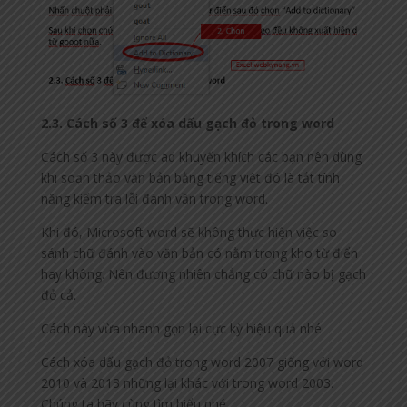
2.3. Cách số 3 để xóa dấu gạch đỏ trong word
Cách số 3 này được ad khuyến khích các bạn nên dùng
khi soạn thảo văn bản bằng tiếng việt đó là tắt tính
năng kiểm tra lỗi đánh vần trong word.
Khi đó, Microsoft word sẽ không thực hiện việc so
sánh chữ đánh vào văn bản có nằm trong kho từ điển
hay không. Nên đương nhiên chẳng có chữ nào bị gạch
đỏ cả.
Cách này vừa nhanh gọn lại cực kỳ hiệu quả nhé.
Cách xóa dấu gạch đỏ trong word 2007 giống với word
2010 và 2013 những lại khác với trong word 2003.
Chúng ta hãy cùng tìm hiểu nhé.