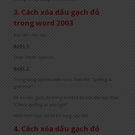
3. Cách xóa dấu gạch đỏ
trong word 2003
Bạn làm như sau:
Bước 1:
Chọn Tools/ options
Bước 2:
Trong bảng options hiện ra ta chọn thẻ “Spelling &
grammar”
Để bỏ dấu gạch đỏ trong word ta bỏ tick cho lựa chọn:
“Check spelling as you type”
Hình minh họa, Ad sẽ bổ sung sau nhé.
4. Cách xóa dấu gạch đỏ