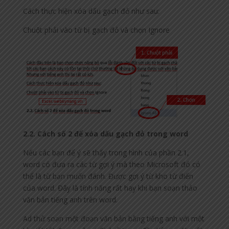
Cách thực hiện xóa dấu gạch đỏ như sau:
Chuột phải vào từ bị gạch đỏ và chọn Ignore
2.2. Cách số 2 để xóa dấu gạch đỏ trong word
Nếu các bạn để ý sẽ thấy trong hình của phần 2.1,
word có đưa ra các từ gợi ý mà theo Microsoft đó có
thể là từ bạn muốn đánh. Được gợi ý từ kho từ điển
của word. Đây là tính năng rất hay khi bạn soạn thảo
văn bản tiếng anh trên word.
Ad thử soạn một đoạn văn bản bằng tiếng anh với một