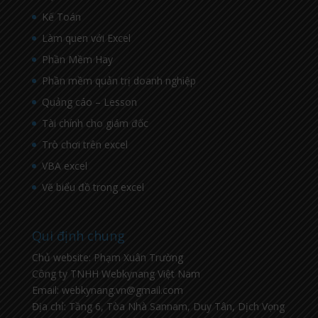
Kế Toán
Làm quen với Excel
Phần Mềm Hay
Phần mềm quản trị doanh nghiệp
Quảng cáo – Lesson
Tài chính cho giám đốc
Trò chơi trên excel
VBA excel
Vẽ biểu đồ trong excel
Qui định chung
Chủ website: Phạm Xuân Trường
Công ty TNHH Webkynang Việt Nam
Email: webkynang.vn@gmail.com
Địa chỉ: Tầng 6, Tòa Nhà Sannam, Duy Tân, Dịch Vọng