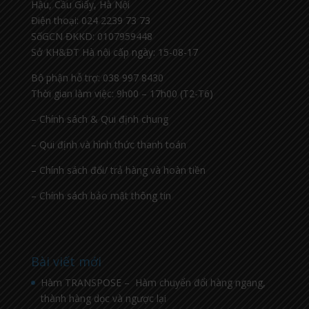
Hậu, Cầu Giấy, Hà Nội
Điện thoại: 024 2239 73 73
SốGCN ĐKKD: 0107959448
Sở KH&ĐT Hà nội cấp ngày: 15-08-17
Bộ phận hỗ trợ: 038 997 8430
Thời gian làm việc: 9h00 – 17h00 (T2-T6)
– Chính sách & Qui định chung
– Qui định và hình thức thanh toán
– Chính sách đổi/ trả hàng và hoàn tiền
– Chính sách bảo mật thông tin
Bài viết mới
Hàm TRANSPOSE – Hàm chuyển đổi hàng ngang,
thành hàng dọc và ngược lại