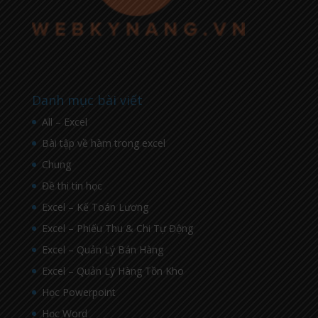
Danh mục bài viết
All – Excel
Bài tập về hàm trong excel
Chung
Đề thi tin học
Excel – Kế Toán Lương
Excel – Phiếu Thu & Chi Tự Động
Excel – Quản Lý Bán Hàng
Excel – Quản Lý Hàng Tồn Kho
Học Powerpoint
Học Word