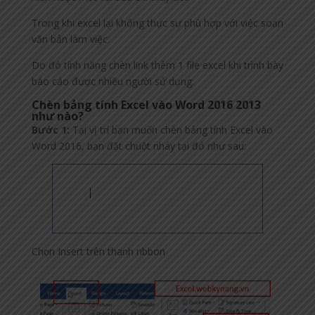
Trong khi excel lại không thực sự phù hợp với việc soạn
văn bản làm việc.
Do đó tính năng chèn link thêm 1 file excel khi trình bày
báo cáo được nhiều người sử dụng.
Chèn bảng tính Excel vào Word 2016 2013
như nào?
Bước 1:
Tại vị trí bạn muốn chèn bảng tính Excel vào
Word 2016, bạn đặt chuột nháy tại đó như sau:
Chọn Insert trên thanh ribbon