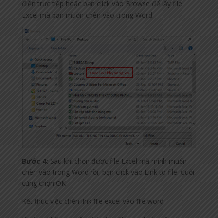
điền trực tiếp hoặc bạn click vào Browse để lấy file
Excel mà bạn muốn chèn vào trong Word.
Bước 4:
Sau khi chọn được file Excel mà mình muốn
chèn vào trong Word rồi, bạn click vào Link to file. Cuối
cùng chọn OK
Kết thúc việc chèn link file excel vào file word.