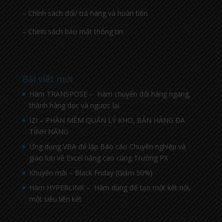
– Chính sách đổi/ trả hàng và hoàn tiền
– Chính sách bảo mật thông tin
Bài viết mới
Hàm TRANSPOSE – Hàm chuyển đổi hàng ngang,
thành hàng dọc và ngược lại
IZI – PHẦN MỀM QUẢN LÝ KHO, BÁN HÀNG ĐA
TÍNH NĂNG
Ứng dụng VBA để lập Báo cáo Chuyên nghiệp và
giao lưu về Excel nâng cao cùng Trường PX
Khuyến mãi – Black Friday (Giảm 50%)
Hàm HYPERLINK – Hàm dùng để tạo một kết nối,
một siêu liên kết