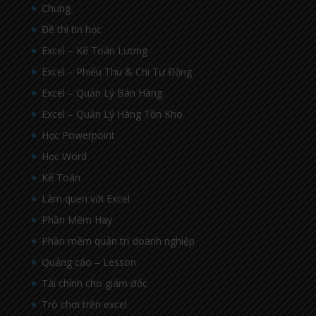
Chung
Đề thi tin học
Excel – Kế Toán Lương
Excel – Phiếu Thu & Chi Tự Động
Excel – Quản Lý Bán Hàng
Excel – Quản Lý Hàng Tồn Kho
Học Powerpoint
Học Word
Kế Toán
Làm quen với Excel
Phần Mềm Hay
Phần mềm quản trị doanh nghiệp
Quảng cáo – Lesson
Tài chính cho giám đốc
Trò chơi trên excel