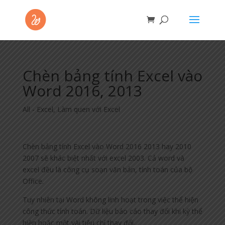
Chèn bảng tính Excel vào
Word 2016, 2013
All - Excel
,
Làm quen với Excel
Chèn bảng tính Excel vào Word 2016 2013 hay 2010
2007 sẽ khác biệt nhất với excel 2003. Cả word và
excel đều là công cụ soạn văn bản, tính toán của bộ
Office.
Tuy nhiên tại Word không linh hoạt trong việc thể hiện
công thức tính toán. Dữ liệu báo cáo thay đổi khi kỳ thể
hiện hoặc một vài tiêu chí thay đổi.