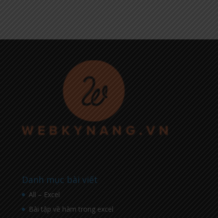
Danh mục bài viết
All – Excel
Bài tập về hàm trong excel