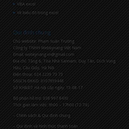
VBA excel
Vẽ biểu đồ trong excel
Qui định chung
Chủ website: Phạm Xuân Trường
Công ty TNHH Webkynang Việt Nam
Email: webkynang.vn@gmail.com
Địa chỉ: Tầng 6, Tòa Nhà Sannam, Duy Tân, Dịch Vọng
Hậu, Cầu Giấy, Hà Nội
Điện thoại: 024 2239 73 73
SốGCN ĐKKD: 0107959448
Sở KH&ĐT Hà nội cấp ngày: 15-08-17
Bộ phận hỗ trợ: 038 997 8430
Thời gian làm việc: 9h00 – 17h00 (T2-T6)
– Chính sách & Qui định chung
– Qui định và hình thức thanh toán