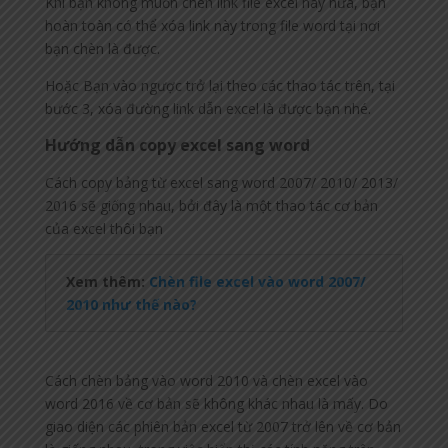
Khi bạn không muốn chèn link file excel này nữa, bạn
hoàn toàn có thể xóa link này trong file word tại nơi
bạn chèn là được.
Hoặc Bạn vào ngược trở lại theo các thao tác trên, tại
bước 3, xóa đường link dẫn excel là được bạn nhé.
Hướng dẫn copy excel sang word
Cách copy bảng từ excel sang word 2007/ 2010/ 2013/
2016 sẽ giống nhau, bởi đây là một thao tác cơ bản
của excel thôi bạn
Xem thêm:
Chèn file excel vào word 2007/
2010 như thế nào?
Cách chèn bảng vào word 2010 và chèn excel vào
word 2016 về cơ bản sẽ không khác nhau là mấy. Do
giao diện các phiên bản excel từ 2007 trở lên về cơ bản