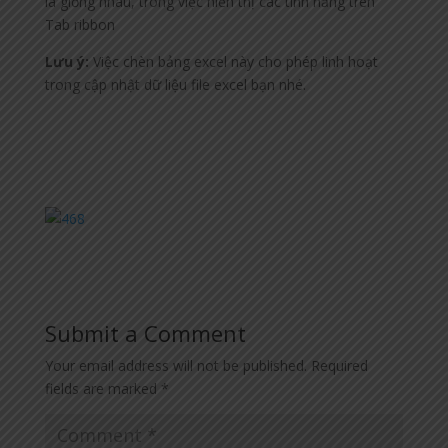
là giống nhau, trong việc hiển thị các tính năng trên
Tab ribbon
Lưu ý:
Việc chèn bảng excel này cho phép linh hoạt
trong cập nhật dữ liệu file excel bạn nhé.
Submit a Comment
Your email address will not be published.
Required
fields are marked
*