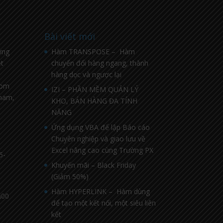
Bài viết mới
ờng
Hàm TRANSPOSE – Hàm
t
chuyển đổi hàng ngang, thành
hàng dọc và ngược lại
com
IZI – PHẦN MỀM QUẢN LÝ
nnam,
KHO, BÁN HÀNG ĐA TÍNH
NĂNG
Ứng dụng VBA để lập Báo cáo
Chuyên nghiệp và giao lưu về
Excel nâng cao cùng Trường PX
5-
Khuyến mãi – Black Friday
(Giảm 50%)
Hàm HYPERLINK – Hàm dùng
h00
để tạo một kết nối, một siêu liên
kết