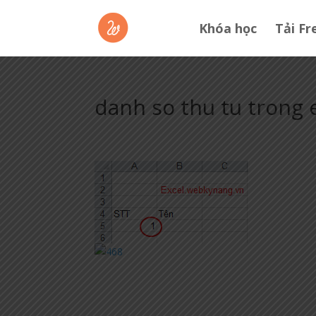
Khóa học
Tải Fr
danh so thu tu trong 