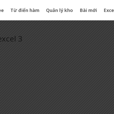
ee
Từ điển hàm
Quản lý kho
Bài mới
Exce
excel 3