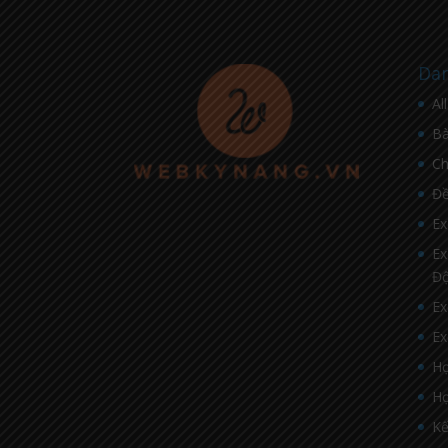
Dan
Al
Bà
C
Đề
Ex
Ex
Đ
Ex
Ex
Họ
Họ
Kế