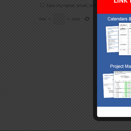
Save my name, email, and website in this br
five
+
=
nine