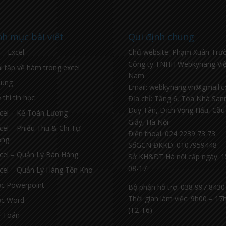
h mục bài viết
Qui định chung
l – Excel
Chủ website: Phạm Xuân Trư
Công ty TNHH Webkynang Việ
i tập về hàm trong excel
Nam
hung
Email: webkynang.vn@gmail.
 thi tin học
Địa chỉ: Tầng 6, Tòa Nhà Sa
Duy Tân, Dịch Vọng Hậu, Cầu
cel – Kế Toán Lương
Giấy, Hà Nội
cel – Phiếu Thu & Chi Tự
Điện thoại: 024 2239 73 73
ộng
SốGCN ĐKKD: 0107959448
cel – Quản Lý Bán Hàng
Sở KH&ĐT Hà nội cấp ngày: 1
08-17
cel – Quản Lý Hàng Tồn Kho
c Powerpoint
Bộ phận hỗ trợ: 038 997 8430
Thời gian làm việc: 9h00 – 17
c Word
(T2-T6)
 Toán