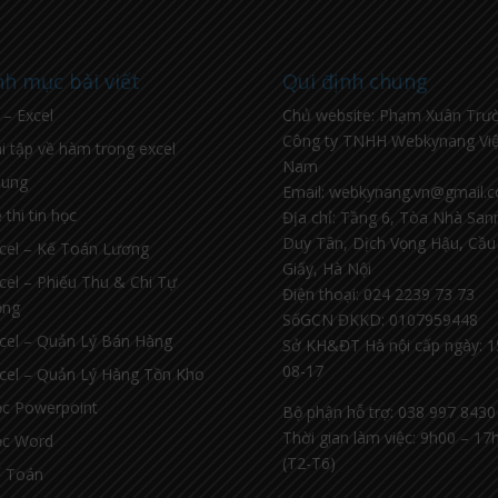
h mục bài viết
Qui định chung
l – Excel
Chủ website: Phạm Xuân Trư
Công ty TNHH Webkynang Việ
i tập về hàm trong excel
Nam
hung
Email: webkynang.vn@gmail.
 thi tin học
Địa chỉ: Tầng 6, Tòa Nhà Sa
Duy Tân, Dịch Vọng Hậu, Cầu
cel – Kế Toán Lương
Giấy, Hà Nội
cel – Phiếu Thu & Chi Tự
Điện thoại: 024 2239 73 73
ộng
SốGCN ĐKKD: 0107959448
cel – Quản Lý Bán Hàng
Sở KH&ĐT Hà nội cấp ngày: 1
08-17
cel – Quản Lý Hàng Tồn Kho
c Powerpoint
Bộ phận hỗ trợ: 038 997 8430
Thời gian làm việc: 9h00 – 17
c Word
(T2-T6)
 Toán