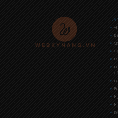
Dan
Al
Bà
C
Đề
Ex
Ex
Đ
Ex
Ex
Họ
Họ
Kế