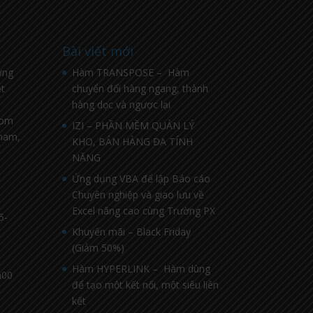
Bài viết mới
ờng
Hàm TRANSPOSE – Hàm
t
chuyển đổi hàng ngang, thành
hàng dọc và ngược lại
com
IZI – PHẦN MỀM QUẢN LÝ
nnam,
KHO, BÁN HÀNG ĐA TÍNH
NĂNG
Ứng dụng VBA để lập Báo cáo
Chuyên nghiệp và giao lưu về
Excel nâng cao cùng Trường PX
5-
Khuyến mãi – Black Friday
(Giảm 50%)
Hàm HYPERLINK – Hàm dùng
h00
để tạo một kết nối, một siêu liên
kết