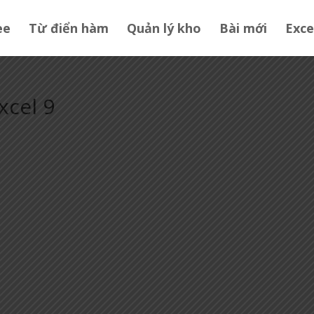
ee
Từ điển hàm
Quản lý kho
Bài mới
Exce
xcel 9