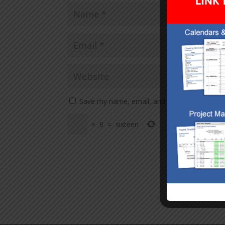
Save my name, email, and website in this br
×
8
=
sixteen