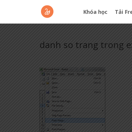
Khóa học
Tải Fr
danh so trang trong e