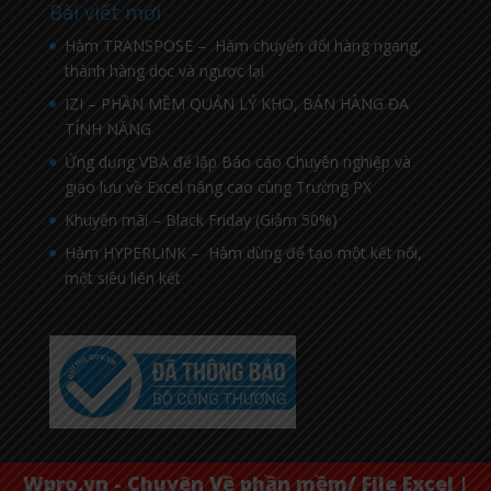
Bài viết mới
Hàm TRANSPOSE – Hàm chuyển đổi hàng ngang,
thành hàng dọc và ngược lại
IZI – PHẦN MỀM QUẢN LÝ KHO, BÁN HÀNG ĐA
TÍNH NĂNG
Ứng dụng VBA để lập Báo cáo Chuyên nghiệp và
giao lưu về Excel nâng cao cùng Trường PX
Khuyến mãi – Black Friday (Giảm 50%)
Hàm HYPERLINK – Hàm dùng để tạo một kết nối,
một siêu liên kết
Wpro.vn - Chuyên Về phần mềm/ File Excel |