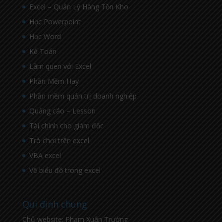
Excel – Quản Lý Hàng Tồn Kho
Học Powerpoint
Học Word
Kế Toán
Làm quen với Excel
Phần Mềm Hay
Phần mềm quản trị doanh nghiệp
Quảng cáo – Lesson
Tài chính cho giám đốc
Trò chơi trên excel
VBA excel
Vẽ biểu đồ trong excel
Qui định chung
Chủ website: Phạm Xuân Trường