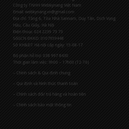
Công ty TNHH Webkynang Việt Nam
Email: webkynang.vn@gmail.com
Địa chỉ: Tầng 6, Tòa Nhà Sannam, Duy Tân, Dịch Vọng
Hậu, Cầu Giấy, Hà Nội
Điện thoại: 024 2239 73 73
SốGCN ĐKKD: 0107959448
Sở KH&ĐT Hà nội cấp ngày: 15-08-17
Bộ phận hỗ trợ: 038 997 8430
Thời gian làm việc: 9h00 – 17h00 (T2-T6)
– Chính sách & Qui định chung
– Qui định và hình thức thanh toán
– Chính sách đổi/ trả hàng và hoàn tiền
– Chính sách bảo mật thông tin