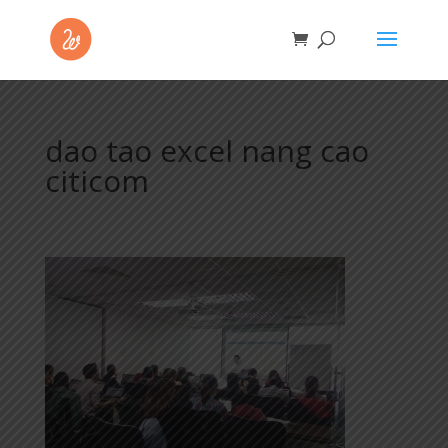
dao tao excel nang cao
citicom