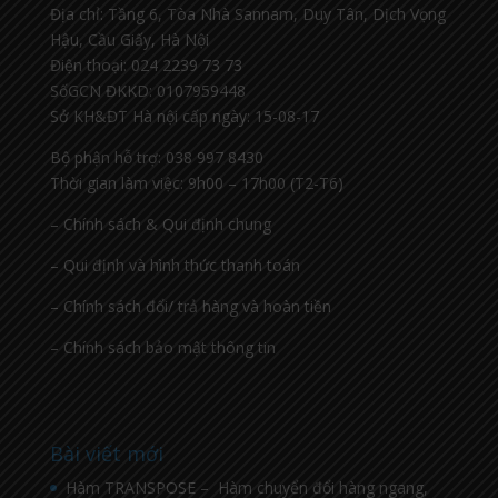
Địa chỉ: Tầng 6, Tòa Nhà Sannam, Duy Tân, Dịch Vọng
Hậu, Cầu Giấy, Hà Nội
Điện thoại: 024 2239 73 73
SốGCN ĐKKD: 0107959448
Sở KH&ĐT Hà nội cấp ngày: 15-08-17
Bộ phận hỗ trợ: 038 997 8430
Thời gian làm việc: 9h00 – 17h00 (T2-T6)
– Chính sách & Qui định chung
– Qui định và hình thức thanh toán
– Chính sách đổi/ trả hàng và hoàn tiền
– Chính sách bảo mật thông tin
Bài viết mới
Hàm TRANSPOSE – Hàm chuyển đổi hàng ngang,