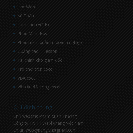
Học Word
Kế Toán
Làm quen với Excel
Phần Mềm Hay
Phần mềm quản trị doanh nghiệp
Quảng cáo – Lesson
Tài chính cho giám đốc
Trò chơi trên excel
VBA excel
Vẽ biểu đồ trong excel
Qui định chung
Chủ website: Phạm Xuân Trường
Công ty TNHH Webkynang Việt Nam
Email: webkynang.vn@gmail.com