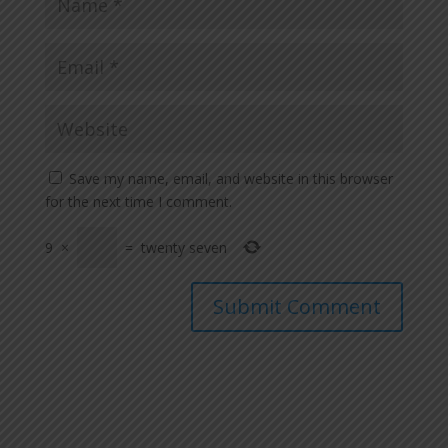
Save my name, email, and website in this browser
for the next time I comment.
9
×
=
twenty seven