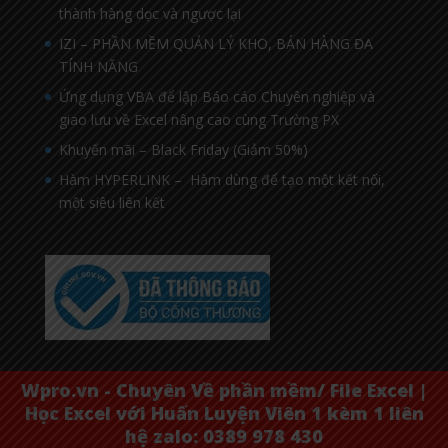
thành hàng dọc và ngược lại
IZI – PHẦN MỀM QUẢN LÝ KHO, BÁN HÀNG ĐA
TÍNH NĂNG
Ứng dụng VBA để lập Báo cáo Chuyên nghiệp và
giao lưu về Excel nâng cao cùng Trường PX
Khuyến mãi – Black Friday (Giảm 50%)
Hàm HYPERLINK – Hàm dùng để tạo một kết nối,
một siêu liên kết
Wpro.vn - Chuyên Về phần mềm/ File Excel |
Học Excel với Huấn Luyện Viên 1 kèm 1 liên
hệ zalo: 0389 978 430