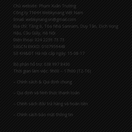
Chủ website: Phạm Xuân Trường
Công ty TNHH Webkynang Việt Nam
Email: webkynang.vn@gmail.com
Địa chỉ: Tầng 6, Tòa Nhà Sannam, Duy Tân, Dịch Vọng
Hậu, Cầu Giấy, Hà Nội
Điện thoại: 024 2239 73 73
SốGCN ĐKKD: 0107959448
Sở KH&ĐT Hà nội cấp ngày: 15-08-17
Bộ phận hỗ trợ: 038 997 8430
Thời gian làm việc: 9h00 – 17h00 (T2-T6)
– Chính sách & Qui định chung
– Qui định và hình thức thanh toán
– Chính sách đổi/ trả hàng và hoàn tiền
– Chính sách bảo mật thông tin