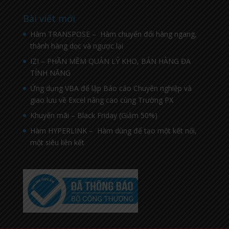
Bài viết mới
Hàm TRANSPOSE – Hàm chuyển đổi hàng ngang,
thành hàng dọc và ngược lại
IZI – PHẦN MỀM QUẢN LÝ KHO, BÁN HÀNG ĐA
TÍNH NĂNG
Ứng dụng VBA để lập Báo cáo Chuyên nghiệp và
giao lưu về Excel nâng cao cùng Trường PX
Khuyến mãi – Black Friday (Giảm 50%)
Hàm HYPERLINK – Hàm dùng để tạo một kết nối,
một siêu liên kết