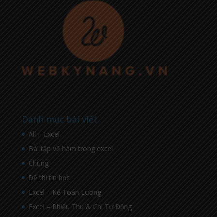
Danh mục bài viết
All – Excel
Bài tập về hàm trong excel
Chung
Đề thi tin học
Excel – Kế Toán Lương
Excel – Phiếu Thu & Chi Tự Động