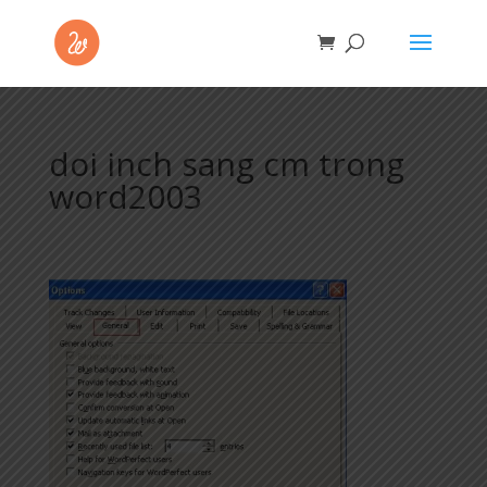
doi inch sang cm trong
word2003