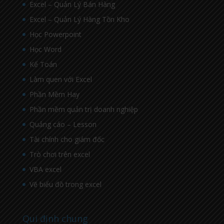
Excel – Quản Lý Bán Hàng
Excel – Quản Lý Hàng Tồn Kho
Học Powerpoint
Học Word
Kế Toán
Làm quen với Excel
Phần Mềm Hay
Phần mềm quản trị doanh nghiệp
Quảng cáo – Lesson
Tài chính cho giám đốc
Trò chơi trên excel
VBA excel
Vẽ biểu đồ trong excel
Qui định chung