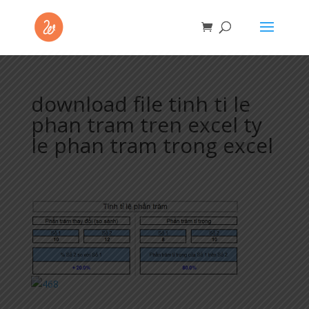
download file tinh ti le
phan tram tren excel ty
le phan tram trong excel