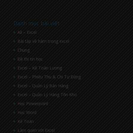
Danh mục bài viết
All – Excel
Bài tập về hàm trong excel
Chung
Đề thi tin học
Excel – Kế Toán Lương
Excel – Phiếu Thu & Chi Tự Động
Excel – Quản Lý Bán Hàng
Excel – Quản Lý Hàng Tồn Kho
Học Powerpoint
Học Word
Kế Toán
Làm quen với Excel