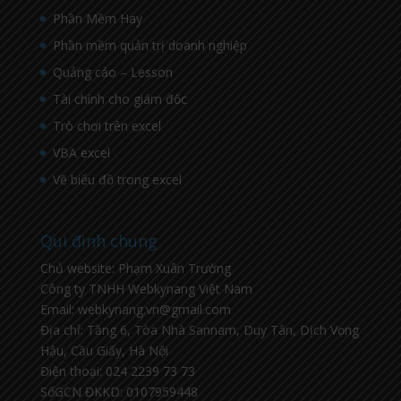
Phần Mềm Hay
Phần mềm quản trị doanh nghiệp
Quảng cáo – Lesson
Tài chính cho giám đốc
Trò chơi trên excel
VBA excel
Vẽ biểu đồ trong excel
Qui định chung
Chủ website: Phạm Xuân Trường
Công ty TNHH Webkynang Việt Nam
Email: webkynang.vn@gmail.com
Địa chỉ: Tầng 6, Tòa Nhà Sannam, Duy Tân, Dịch Vọng
Hậu, Cầu Giấy, Hà Nội
Điện thoại: 024 2239 73 73
SốGCN ĐKKD: 0107959448