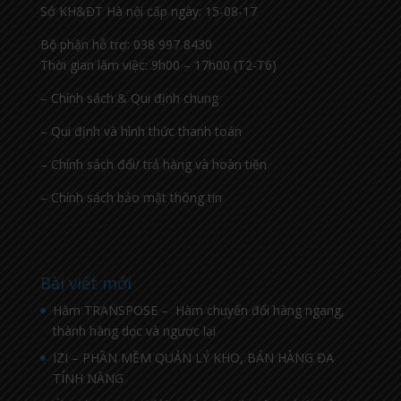
Sở KH&ĐT Hà nội cấp ngày: 15-08-17
Bộ phận hỗ trợ: 038 997 8430
Thời gian làm việc: 9h00 – 17h00 (T2-T6)
– Chính sách & Qui định chung
– Qui định và hình thức thanh toán
– Chính sách đổi/ trả hàng và hoàn tiền
– Chính sách bảo mật thông tin
Bài viết mới
Hàm TRANSPOSE – Hàm chuyển đổi hàng ngang,
thành hàng dọc và ngược lại
IZI – PHẦN MỀM QUẢN LÝ KHO, BÁN HÀNG ĐA
TÍNH NĂNG