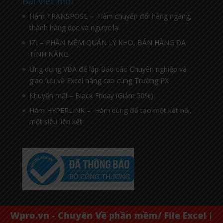
Bài viết mới
Hàm TRANSPOSE – Hàm chuyển đổi hàng ngang,
thành hàng dọc và ngược lại
IZI – PHẦN MỀM QUẢN LÝ KHO, BÁN HÀNG ĐA
TÍNH NĂNG
Ứng dụng VBA để lập Báo cáo Chuyên nghiệp và
giao lưu về Excel nâng cao cùng Trường PX
Khuyến mãi – Black Friday (Giảm 50%)
Hàm HYPERLINK – Hàm dùng để tạo một kết nối,
một siêu liên kết
Wpro.vn - Chuyên Về phần mềm/ File Excel |