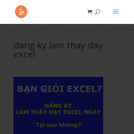
dang ky lam thay day
excel