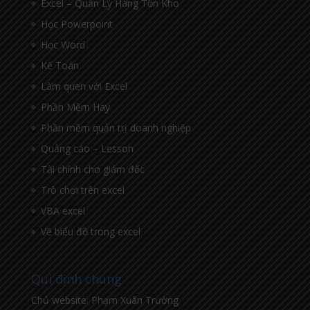
Excel – Quản Lý Hàng Tồn Kho
Học Powerpoint
Học Word
Kế Toán
Làm quen với Excel
Phần Mềm Hay
Phần mềm quản trị doanh nghiệp
Quảng cáo – Lesson
Tài chính cho giám đốc
Trò chơi trên excel
VBA excel
Vẽ biểu đồ trong excel
Qui định chung
Chủ website: Phạm Xuân Trường