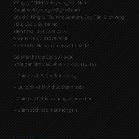
Công ty TNHH Webkynang Việt Nam
Email: webkynang.vn@gmail.com
Địa chỉ: Tầng 6, Tòa Nhà Sannam, Duy Tân, Dịch Vọng
Hậu, Cầu Giấy, Hà Nội
Điện thoại: 024 2239 73 73
SốGCN ĐKKD: 0107959448
Sở KH&ĐT Hà nội cấp ngày: 15-08-17
Bộ phận hỗ trợ: 038 997 8430
Thời gian làm việc: 9h00 – 17h00 (T2-T6)
– Chính sách & Qui định chung
– Qui định và hình thức thanh toán
– Chính sách đổi/ trả hàng và hoàn tiền
– Chính sách bảo mật thông tin