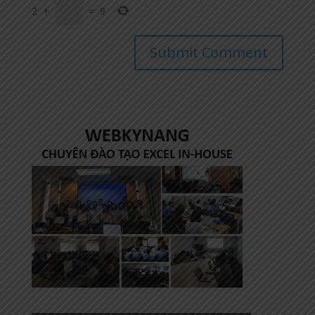
2
+
=
9