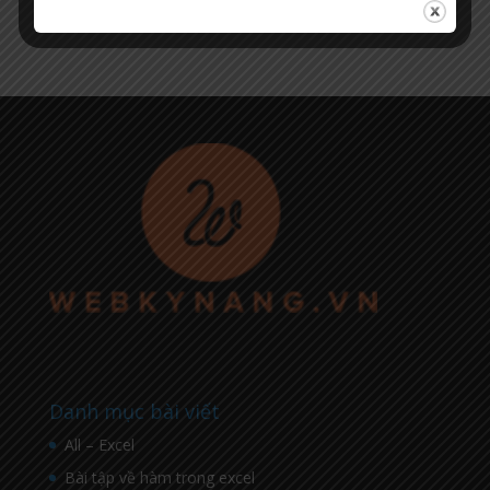
Danh mục bài viết
All – Excel
Bài tập về hàm trong excel