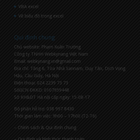
VBA excel
Vẽ biểu đồ trong excel
Qui định chung
Chủ website: Phạm Xuân Trường
Công ty TNHH Webkynang Việt Nam
Email: webkynang.vn@gmail.com
Địa chỉ: Tầng 6, Tòa Nhà Sannam, Duy Tân, Dịch Vọng
Hậu, Cầu Giấy, Hà Nội
Điện thoại: 024 2239 73 73
SốGCN ĐKKD: 0107959448
Sở KH&ĐT Hà nội cấp ngày: 15-08-17
Bộ phận hỗ trợ: 038 997 8430
Thời gian làm việc: 9h00 – 17h00 (T2-T6)
– Chính sách & Qui định chung
– Qui định và hình thức thanh toán