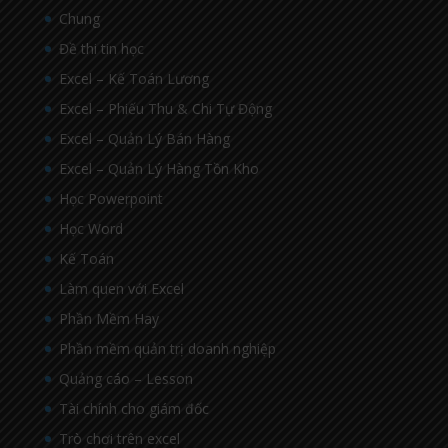
Chung
Đề thi tin học
Excel – Kế Toán Lương
Excel – Phiếu Thu & Chi Tự Động
Excel – Quản Lý Bán Hàng
Excel – Quản Lý Hàng Tồn Kho
Học Powerpoint
Học Word
Kế Toán
Làm quen với Excel
Phần Mềm Hay
Phần mềm quản trị doanh nghiệp
Quảng cáo – Lesson
Tài chính cho giám đốc
Trò chơi trên excel