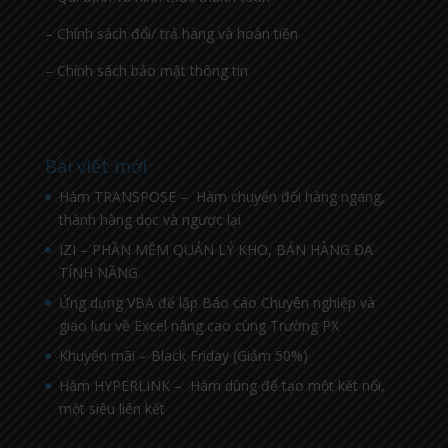
– Chính sách đổi/ trả hàng và hoàn tiền
– Chính sách bảo mật thông tin
Bài viết mới
Hàm TRANSPOSE – Hàm chuyển đổi hàng ngang,
thành hàng dọc và ngược lại
IZI – PHẦN MỀM QUẢN LÝ KHO, BÁN HÀNG ĐA
TÍNH NĂNG
Ứng dụng VBA để lập Báo cáo Chuyên nghiệp và
giao lưu về Excel nâng cao cùng Trường PX
Khuyến mãi – Black Friday (Giảm 50%)
Hàm HYPERLINK – Hàm dùng để tạo một kết nối,
một siêu liên kết