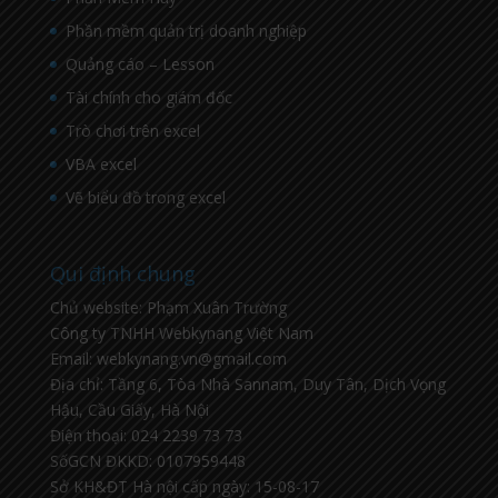
Phần mềm quản trị doanh nghiệp
Quảng cáo – Lesson
Tài chính cho giám đốc
Trò chơi trên excel
VBA excel
Vẽ biểu đồ trong excel
Qui định chung
Chủ website: Phạm Xuân Trường
Công ty TNHH Webkynang Việt Nam
Email: webkynang.vn@gmail.com
Địa chỉ: Tầng 6, Tòa Nhà Sannam, Duy Tân, Dịch Vọng
Hậu, Cầu Giấy, Hà Nội
Điện thoại: 024 2239 73 73
SốGCN ĐKKD: 0107959448
Sở KH&ĐT Hà nội cấp ngày: 15-08-17