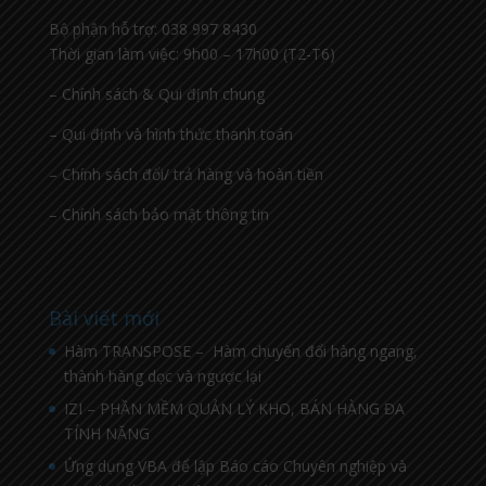
Bộ phận hỗ trợ: 038 997 8430
Thời gian làm việc: 9h00 – 17h00 (T2-T6)
– Chính sách & Qui định chung
– Qui định và hình thức thanh toán
– Chính sách đổi/ trả hàng và hoàn tiền
– Chính sách bảo mật thông tin
Bài viết mới
Hàm TRANSPOSE – Hàm chuyển đổi hàng ngang,
thành hàng dọc và ngược lại
IZI – PHẦN MỀM QUẢN LÝ KHO, BÁN HÀNG ĐA
TÍNH NĂNG
Ứng dụng VBA để lập Báo cáo Chuyên nghiệp và