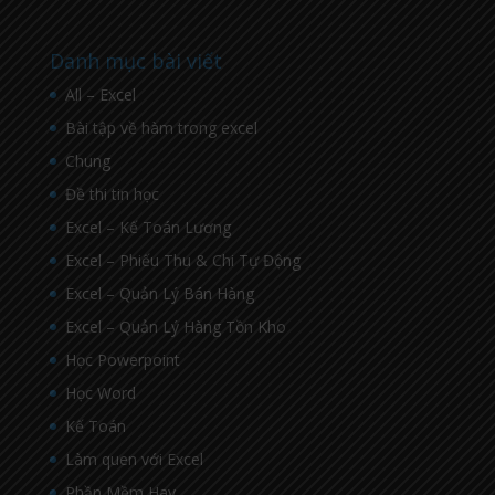
Danh mục bài viết
All – Excel
Bài tập về hàm trong excel
Chung
Đề thi tin học
Excel – Kế Toán Lương
Excel – Phiếu Thu & Chi Tự Động
Excel – Quản Lý Bán Hàng
Excel – Quản Lý Hàng Tồn Kho
Học Powerpoint
Học Word
Kế Toán
Làm quen với Excel
Phần Mềm Hay