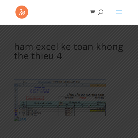
ham excel ke toan khong
the thieu 4