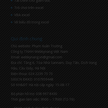
Tài chính cho giám đốc
Trò chơi trên excel
VBA excel
Vẽ biểu đồ trong excel
Qui định chung
Chủ website: Phạm Xuân Trường
Công ty TNHH Webkynang Việt Nam
Email: webkynang.vn@gmail.com
Địa chỉ: Tầng 6, Tòa Nhà Sannam, Duy Tân, Dịch Vọng
Hậu, Cầu Giấy, Hà Nội
Điện thoại: 024 2239 73 73
SốGCN ĐKKD: 0107959448
Sở KH&ĐT Hà nội cấp ngày: 15-08-17
Bộ phận hỗ trợ: 038 997 8430
Thời gian làm việc: 9h00 – 17h00 (T2-T6)