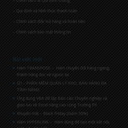
– Chính sách & Qui định chung
– Qui định và hình thức thanh toán
– Chính sách đổi/ trả hàng và hoàn tiền
– Chính sách bảo mật thông tin
Bài viết mới
Hàm TRANSPOSE – Hàm chuyển đổi hàng ngang,
thành hàng dọc và ngược lại
IZI – PHẦN MỀM QUẢN LÝ KHO, BÁN HÀNG ĐA
TÍNH NĂNG
Ứng dụng VBA để lập Báo cáo Chuyên nghiệp và
giao lưu về Excel nâng cao cùng Trường PX
Khuyến mãi – Black Friday (Giảm 50%)
Hàm HYPERLINK – Hàm dùng để tạo một kết nối,