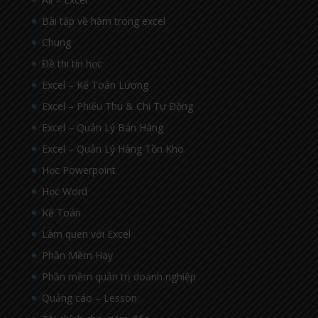
Bài tập về hàm trong excel
Chung
Đề thi tin học
Excel – Kế Toán Lương
Excel – Phiếu Thu & Chi Tự Động
Excel – Quản Lý Bán Hàng
Excel – Quản Lý Hàng Tồn Kho
Học Powerpoint
Học Word
Kế Toán
Làm quen với Excel
Phần Mềm Hay
Phần mềm quản trị doanh nghiệp
Quảng cáo – Lesson