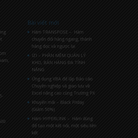
Bài viết mới
ờng
Hàm TRANSPOSE – Hàm
t
chuyển đổi hàng ngang, thành
hàng dọc và ngược lại
com
IZI – PHẦN MỀM QUẢN LÝ
nnam,
KHO, BÁN HÀNG ĐA TÍNH
NĂNG
Ứng dụng VBA để lập Báo cáo
Chuyên nghiệp và giao lưu về
Excel nâng cao cùng Trường PX
5-
Khuyến mãi – Black Friday
(Giảm 50%)
Hàm HYPERLINK – Hàm dùng
h00
để tạo một kết nối, một siêu liên
kết