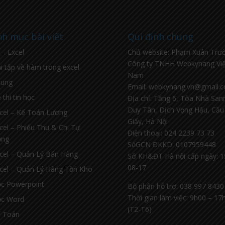
h mục bài viết
Qui định chung
l – Excel
Chủ website: Phạm Xuân Trư
Công ty TNHH Webkynang Việ
i tập về hàm trong excel
Nam
hung
Email: webkynang.vn@gmail.
 thi tin học
Địa chỉ: Tầng 6, Tòa Nhà Sa
Duy Tân, Dịch Vọng Hậu, Cầu
cel – Kế Toán Lương
Giấy, Hà Nội
cel – Phiếu Thu & Chi Tự
Điện thoại: 024 2239 73 73
ộng
SốGCN ĐKKD: 0107959448
cel – Quản Lý Bán Hàng
Sở KH&ĐT Hà nội cấp ngày: 1
08-17
cel – Quản Lý Hàng Tồn Kho
c Powerpoint
Bộ phận hỗ trợ: 038 997 8430
Thời gian làm việc: 9h00 – 17
c Word
(T2-T6)
 Toán