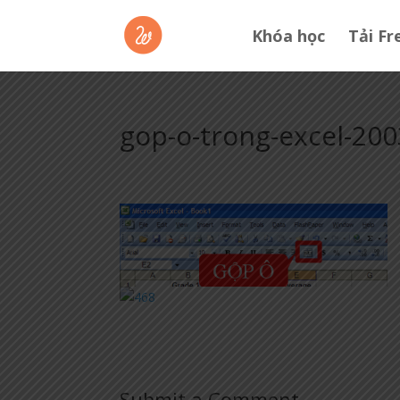
Khóa học
Tải Fr
gop-o-trong-excel-200
Submit a Comment