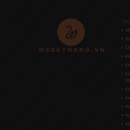
Dan
Al
Bà
C
Đề
Ex
Ex
Đ
Ex
Ex
Họ
Họ
Kế