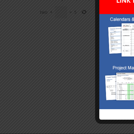
two
+
=
5