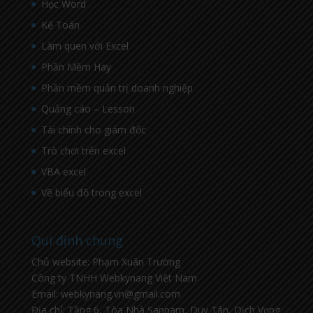
Học Word
Kế Toán
Làm quen với Excel
Phần Mềm Hay
Phần mềm quản trị doanh nghiệp
Quảng cáo – Lesson
Tài chính cho giám đốc
Trò chơi trên excel
VBA excel
Vẽ biểu đồ trong excel
Qui định chung
Chủ website: Phạm Xuân Trường
Công ty TNHH Webkynang Việt Nam
Email: webkynang.vn@gmail.com
Địa chỉ: Tầng 6, Tòa Nhà Sannam, Duy Tân, Dịch Vọng