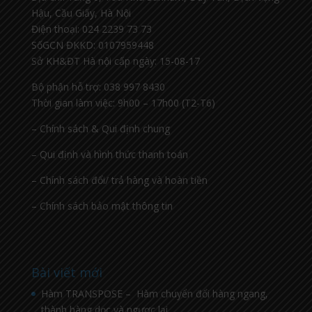
Hậu, Cầu Giấy, Hà Nội
Điện thoại: 024 2239 73 73
SốGCN ĐKKD: 0107959448
Sở KH&ĐT Hà nội cấp ngày: 15-08-17
Bộ phận hỗ trợ: 038 997 8430
Thời gian làm việc: 9h00 – 17h00 (T2-T6)
– Chính sách & Qui định chung
– Qui định và hình thức thanh toán
– Chính sách đổi/ trả hàng và hoàn tiền
– Chính sách bảo mật thông tin
Bài viết mới
Hàm TRANSPOSE – Hàm chuyển đổi hàng ngang,
thành hàng dọc và ngược lại