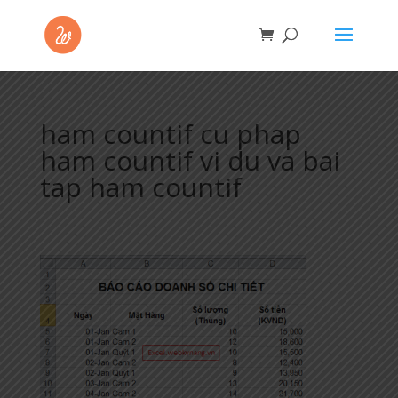
ham countif cu phap
ham countif vi du va bai
tap ham countif