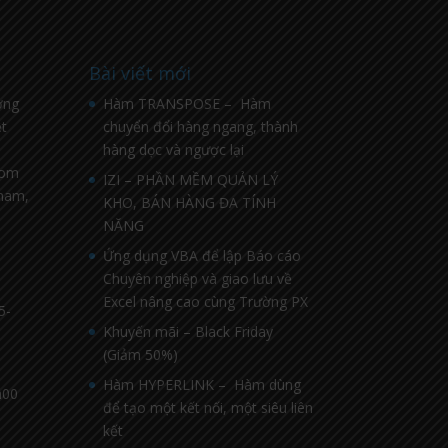
Bài viết mới
ờng
Hàm TRANSPOSE – Hàm
t
chuyển đổi hàng ngang, thành
hàng dọc và ngược lại
com
IZI – PHẦN MỀM QUẢN LÝ
nnam,
KHO, BÁN HÀNG ĐA TÍNH
NĂNG
Ứng dụng VBA để lập Báo cáo
Chuyên nghiệp và giao lưu về
Excel nâng cao cùng Trường PX
5-
Khuyến mãi – Black Friday
(Giảm 50%)
Hàm HYPERLINK – Hàm dùng
h00
để tạo một kết nối, một siêu liên
kết