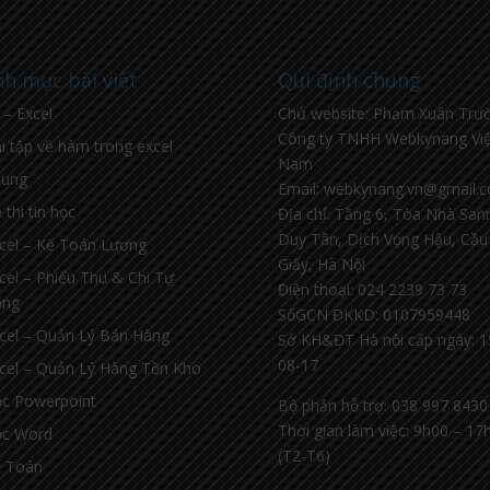
h mục bài viết
Qui định chung
l – Excel
Chủ website: Phạm Xuân Trư
Công ty TNHH Webkynang Việ
i tập về hàm trong excel
Nam
hung
Email: webkynang.vn@gmail.
 thi tin học
Địa chỉ: Tầng 6, Tòa Nhà Sa
Duy Tân, Dịch Vọng Hậu, Cầu
cel – Kế Toán Lương
Giấy, Hà Nội
cel – Phiếu Thu & Chi Tự
Điện thoại: 024 2239 73 73
ộng
SốGCN ĐKKD: 0107959448
cel – Quản Lý Bán Hàng
Sở KH&ĐT Hà nội cấp ngày: 1
08-17
cel – Quản Lý Hàng Tồn Kho
c Powerpoint
Bộ phận hỗ trợ: 038 997 8430
Thời gian làm việc: 9h00 – 17
c Word
(T2-T6)
 Toán