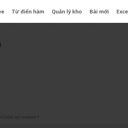
ee
Từ điển hàm
Quản lý kho
Bài mới
Exce
n
ed fields are marked
*