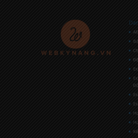
Dan
Al
Bà
C
Đề
Ex
Ex
Đ
Ex
Ex
Họ
Họ
Kế