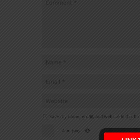
Save my name, email, and website in this br
−
4
=
two