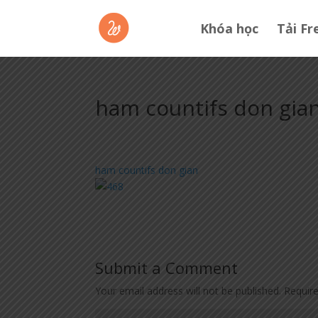
Khóa học
Tải Fr
ham countifs don gia
ham countifs don gian
Submit a Comment
Your email address will not be published.
Requir