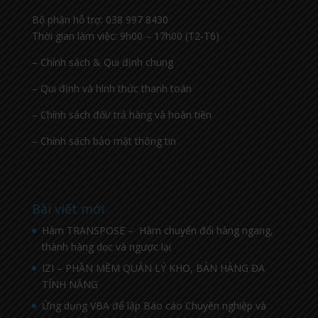
Bộ phận hỗ trợ: 038 997 8430
Thời gian làm việc: 9h00 – 17h00 (T2-T6)
– Chính sách & Qui định chung
– Qui định và hình thức thanh toán
– Chính sách đổi/ trả hàng và hoàn tiền
– Chính sách bảo mật thông tin
Bài viết mới
Hàm TRANSPOSE – Hàm chuyển đổi hàng ngang,
thành hàng dọc và ngược lại
IZI – PHẦN MỀM QUẢN LÝ KHO, BÁN HÀNG ĐA
TÍNH NĂNG
Ứng dụng VBA để lập Báo cáo Chuyên nghiệp và