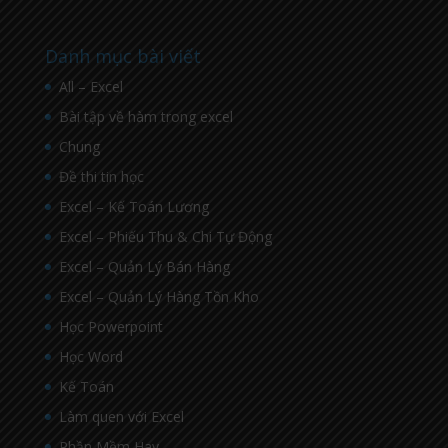
Danh mục bài viết
All – Excel
Bài tập về hàm trong excel
Chung
Đề thi tin học
Excel – Kế Toán Lương
Excel – Phiếu Thu & Chi Tự Động
Excel – Quản Lý Bán Hàng
Excel – Quản Lý Hàng Tồn Kho
Học Powerpoint
Học Word
Kế Toán
Làm quen với Excel
Phần Mềm Hay