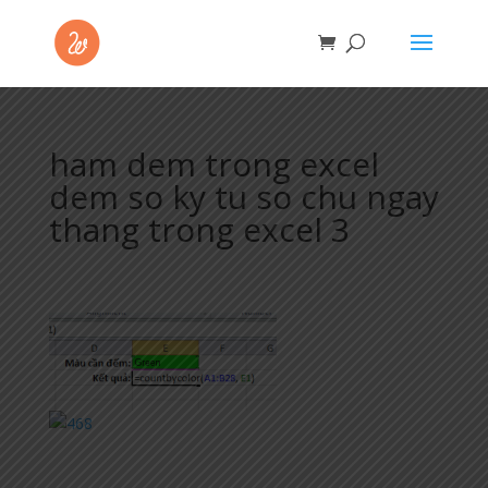
ham dem trong excel
dem so ky tu so chu ngay
thang trong excel 3