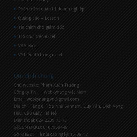
Phần mềm quản trị doanh nghiệp
Quảng cáo – Lesson
Tài chính cho giám đốc
Trò chơi trên excel
VBA excel
Vẽ biểu đồ trong excel
Qui định chung
Chủ website: Phạm Xuân Trường
Công ty TNHH Webkynang Việt Nam
Email: webkynang.vn@gmail.com
Địa chỉ: Tầng 6, Tòa Nhà Sannam, Duy Tân, Dịch Vọng
Hậu, Cầu Giấy, Hà Nội
Điện thoại: 024 2239 73 73
SốGCN ĐKKD: 0107959448
Sở KH&ĐT Hà nội cấp ngày: 15-08-17