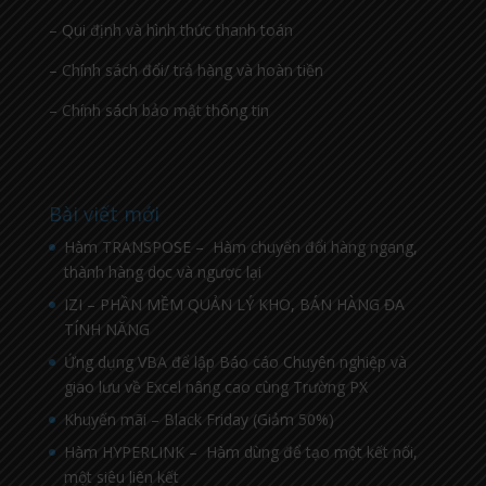
– Qui định và hình thức thanh toán
– Chính sách đổi/ trả hàng và hoàn tiền
– Chính sách bảo mật thông tin
Bài viết mới
Hàm TRANSPOSE – Hàm chuyển đổi hàng ngang,
thành hàng dọc và ngược lại
IZI – PHẦN MỀM QUẢN LÝ KHO, BÁN HÀNG ĐA
TÍNH NĂNG
Ứng dụng VBA để lập Báo cáo Chuyên nghiệp và
giao lưu về Excel nâng cao cùng Trường PX
Khuyến mãi – Black Friday (Giảm 50%)
Hàm HYPERLINK – Hàm dùng để tạo một kết nối,
một siêu liên kết