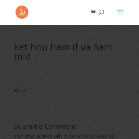
ket hop ham if va ham
mid
Submit a Comment
Your email address will not be published.
Required