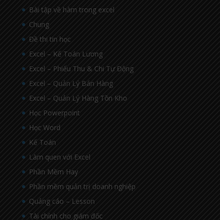
Bài tập về hàm trong excel
Chung
Đề thi tin học
Excel – Kế Toán Lương
Excel – Phiếu Thu & Chi Tự Động
Excel – Quản Lý Bán Hàng
Excel – Quản Lý Hàng Tồn Kho
Học Powerpoint
Học Word
Kế Toán
Làm quen với Excel
Phần Mềm Hay
Phần mềm quản trị doanh nghiệp
Quảng cáo – Lesson
Tài chính cho giám đốc