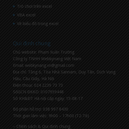
Trò chơi trên excel
VBA excel
Vẽ biểu đồ trong excel
Qui định chung
Chủ website: Phạm Xuân Trường
Công ty TNHH Webkynang Việt Nam
Email: webkynang.vn@gmail.com
Địa chỉ: Tầng 6, Tòa Nhà Sannam, Duy Tân, Dịch Vọng
Hậu, Cầu Giấy, Hà Nội
Điện thoại: 024 2239 73 73
SốGCN ĐKKD: 0107959448
Sở KH&ĐT Hà nội cấp ngày: 15-08-17
Bộ phận hỗ trợ: 038 997 8430
Thời gian làm việc: 9h00 – 17h00 (T2-T6)
– Chính sách & Qui định chung