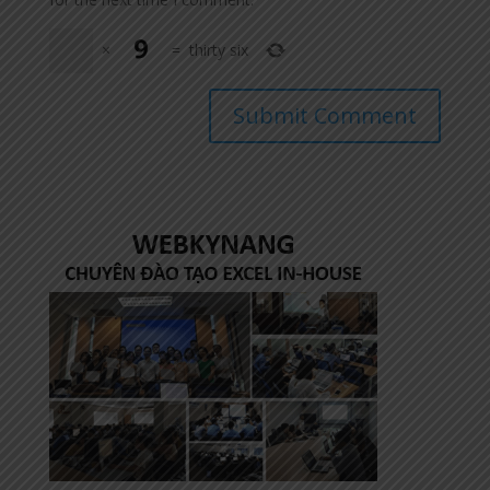
×
=
thirty six