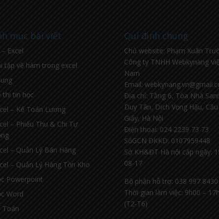
h mục bài viết
Qui định chung
l – Excel
Chủ website: Phạm Xuân Trư
Công ty TNHH Webkynang Việ
i tập về hàm trong excel
Nam
hung
Email: webkynang.vn@gmail.
 thi tin học
Địa chỉ: Tầng 6, Tòa Nhà Sa
Duy Tân, Dịch Vọng Hậu, Cầu
cel – Kế Toán Lương
Giấy, Hà Nội
cel – Phiếu Thu & Chi Tự
Điện thoại: 024 2239 73 73
ộng
SốGCN ĐKKD: 0107959448
cel – Quản Lý Bán Hàng
Sở KH&ĐT Hà nội cấp ngày: 1
08-17
cel – Quản Lý Hàng Tồn Kho
c Powerpoint
Bộ phận hỗ trợ: 038 997 8430
Thời gian làm việc: 9h00 – 17
c Word
(T2-T6)
 Toán