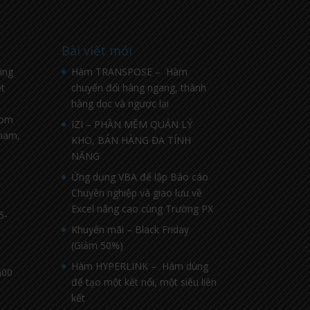
Bài viết mới
ờng
Hàm TRANSPOSE – Hàm
t
chuyển đổi hàng ngang, thành
hàng dọc và ngược lại
com
IZI – PHẦN MỀM QUẢN LÝ
nnam,
KHO, BÁN HÀNG ĐA TÍNH
NĂNG
Ứng dụng VBA để lập Báo cáo
Chuyên nghiệp và giao lưu về
Excel nâng cao cùng Trường PX
5-
Khuyến mãi – Black Friday
(Giảm 50%)
Hàm HYPERLINK – Hàm dùng
h00
để tạo một kết nối, một siêu liên
kết