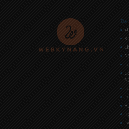
Dan
Al
Bà
C
Đề
Ex
Ex
Đ
Ex
Ex
Họ
Họ
Kế