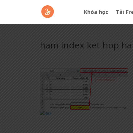
Khóa học
Tải Fr
ham index ket hop ha