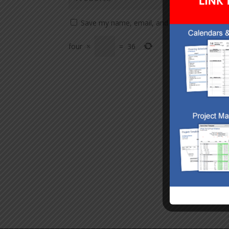
Save my name, email, and website in this br
four
×
=
36