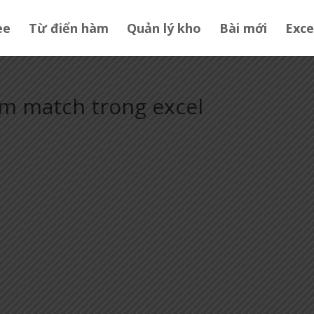
ee
Từ điển hàm
Quản lý kho
Bài mới
Exce
m match trong excel