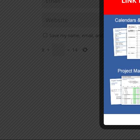
Save my name, email, and website in this br
8
+
=
14