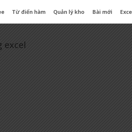
ee
Từ điển hàm
Quản lý kho
Bài mới
Exce
 excel