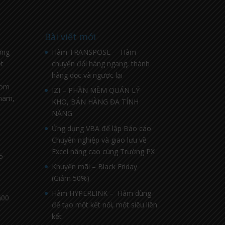
Bài viết mới
ờng
Hàm TRANSPOSE – Hàm
t
chuyển đổi hàng ngang, thành
hàng dọc và ngược lại
com
IZI – PHẦN MỀM QUẢN LÝ
nnam,
KHO, BÁN HÀNG ĐA TÍNH
NĂNG
Ứng dụng VBA để lập Báo cáo
Chuyên nghiệp và giao lưu về
Excel nâng cao cùng Trường PX
5-
Khuyến mãi – Black Friday
(Giảm 50%)
Hàm HYPERLINK – Hàm dùng
h00
để tạo một kết nối, một siêu liên
kết