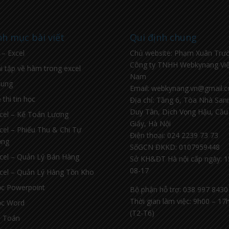
h mục bài viết
Qui định chung
l – Excel
Chủ website: Phạm Xuân Trư
Công ty TNHH Webkynang Việ
i tập về hàm trong excel
Nam
hung
Email: webkynang.vn@gmail.
 thi tin học
Địa chỉ: Tầng 6, Tòa Nhà Sa
Duy Tân, Dịch Vọng Hậu, Cầu
cel – Kế Toán Lương
Giấy, Hà Nội
cel – Phiếu Thu & Chi Tự
Điện thoại: 024 2239 73 73
ộng
SốGCN ĐKKD: 0107959448
cel – Quản Lý Bán Hàng
Sở KH&ĐT Hà nội cấp ngày: 1
08-17
cel – Quản Lý Hàng Tồn Kho
c Powerpoint
Bộ phận hỗ trợ: 038 997 8430
Thời gian làm việc: 9h00 – 17
c Word
(T2-T6)
 Toán