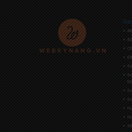
Dan
Al
Bà
C
Đề
Ex
Ex
Đ
Ex
Ex
Họ
Họ
Kế