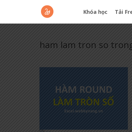
Khóa học
Tải Fr
ham lam tron so trong