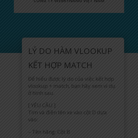
CÔNG TY WEBKYNANG VIỆT NAM
LÝ DO HÀM VLOOKUP
KẾT HỢP MATCH
Để hiểu được lý do của việc kết hợp
vlookup + match, bạn hãy xem ví dụ
ở hình sau.
[ YÊU CẦU ]
Tìm và điền tên xe vào cột D dựa
vào:
– Tên hãng: Cột B