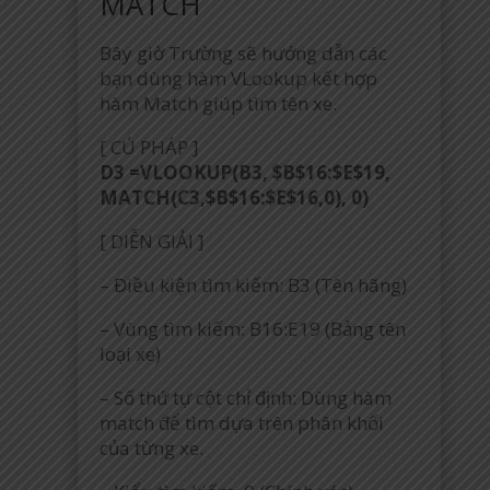
MATCH
Bây giờ Trường sẽ hướng dẫn các
bạn dùng hàm VLookup kết hợp
hàm Match giúp tìm tên xe.
[ CÚ PHÁP ]
D3 =VLOOKUP(B3, $B$16:$E$19,
MATCH(C3,$B$16:$E$16,0), 0)
[ DIỄN GIẢI ]
– Điều kiện tìm kiếm: B3 (Tên hãng)
– Vùng tìm kiếm: B16:E19 (Bảng tên
loại xe)
– Số thứ tự cột chỉ định: Dùng hàm
match để tìm dựa trên phân khối
của từng xe.