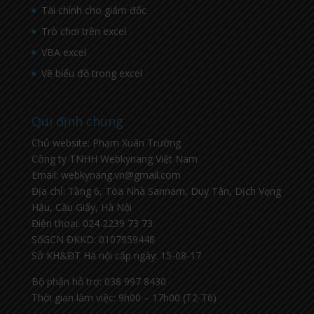
Tài chính cho giám đốc
Trò chơi trên excel
VBA excel
Vẽ biểu đồ trong excel
Qui định chung
Chủ website: Phạm Xuân Trường
Công ty TNHH Webkynang Việt Nam
Email: webkynang.vn@gmail.com
Địa chỉ: Tầng 6, Tòa Nhà Sannam, Duy Tân, Dịch Vọng
Hậu, Cầu Giấy, Hà Nội
Điện thoại: 024 2239 73 73
SốGCN ĐKKD: 0107959448
Sở KH&ĐT Hà nội cấp ngày: 15-08-17
Bộ phận hỗ trợ: 038 997 8430
Thời gian làm việc: 9h00 – 17h00 (T2-T6)