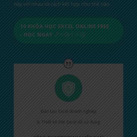
này với nhau và cách kết hợp như thế nào.
10 KHÓA HỌC EXCEL ONLINE FREE
- HỌC NGAY
Đào tạo Excel doanh nghiệp
& Thiết kế File Excel dễ sử dụng