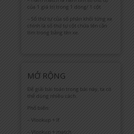
của 1 giá trị trong 1 dòng/ 1 cột
– Số thứ tự của số phân khối từng xe
chính là số thứ tự cột chứa tên cần
tìm trong bảng tên xe.
MỞ RỘNG
Để giải bài toán trong bài này, ta có
thể dùng nhiều cách.
Phổ biến:
– Vlookup + If
– Vlookup + match