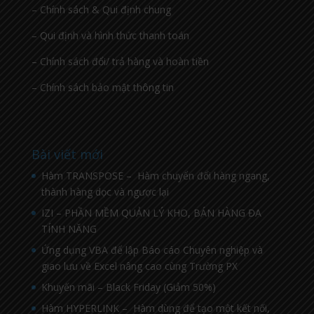
– Chính sách & Qui định chung
– Qui định và hình thức thanh toán
– Chính sách đổi/ trả hàng và hoàn tiền
– Chính sách bảo mật thông tin
Bài viết mới
Hàm TRANSPOSE – Hàm chuyển đổi hàng ngang,
thành hàng dọc và ngược lại
IZI – PHẦN MỀM QUẢN LÝ KHO, BÁN HÀNG ĐA
TÍNH NĂNG
Ứng dụng VBA để lập Báo cáo Chuyên nghiệp và
giao lưu về Excel nâng cao cùng Trường PX
Khuyến mãi – Black Friday (Giảm 50%)
Hàm HYPERLINK – Hàm dùng để tạo một kết nối,