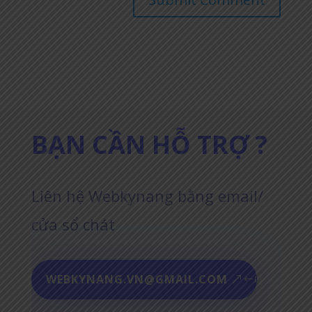
BẠN CẦN HỖ TRỢ ?
Liên hệ Webkynang bằng email/
cửa sổ chát
WEBKYNANG.VN@GMAIL.COM