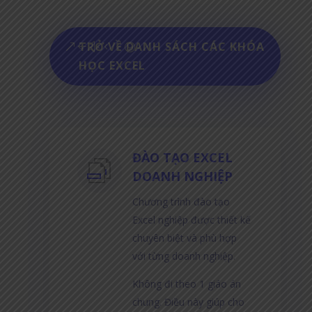
TRỞ VỀ DANH SÁCH CÁC KHÓA
HỌC EXCEL
ĐÀO TẠO EXCEL
DOANH NGHIỆP
Chương trình đào tạo
Excel nghiệp được thiết kế
chuyên biệt và phù hợp
với từng doanh nghiệp.
Không đi theo 1 giáo án
chung. Điều này giúp cho