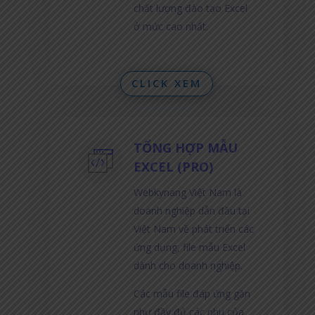
chất lượng đào tạo Excel
ở mức cao nhất.
CLICK XEM
TỔNG HỢP MẪU
EXCEL (PRO)
Webkynang Việt Nam là
doanh nghiệp dẫn đầu tại
Việt Nam về phát triển các
ứng dụng, file mẫu Excel
dành cho doanh nghiệp.
Các mẫu file đáp ứng gần
như đầy đủ các nhu của