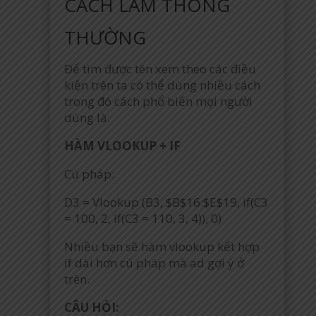
CÁCH LÀM THÔNG
THƯỜNG
Để tìm được tên xem theo các điều
kiện trên ta có thể dùng nhiều cách
trong đó cách phổ biến mọi người
dùng là:
HÀM VLOOKUP + IF
Cú pháp:
D3 = Vlookup (B3, $B$16:$E$19, if(C3
= 100, 2, if(C3 = 110, 3, 4)), 0)
Nhiều bạn sẽ hàm vlookup kết hợp
if dài hơn cú pháp mà ad gợi ý ở
trên.
CÂU HỎI: