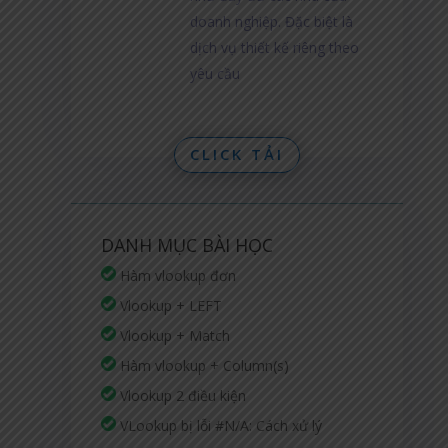
doanh nghiệp. Đặc biệt là
dịch vụ thiết kế riêng theo
yêu cầu
CLICK TẢI
DANH MỤC BÀI HỌC
Hàm vlookup đơn
Vlookup + LEFT
Vlookup + Match
Hàm vlookup + Column(s)
Vlookup 2 điều kiện
VLookup bị lỗi #N/A: Cách xử lý