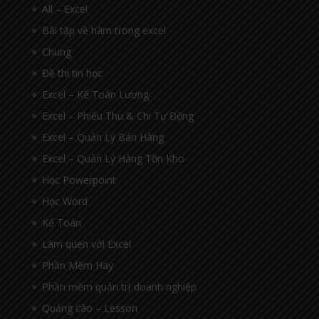
All – Excel
Bài tập về hàm trong excel
Chung
Đề thi tin học
Excel – Kế Toán Lương
Excel – Phiếu Thu & Chi Tự Động
Excel – Quản Lý Bán Hàng
Excel – Quản Lý Hàng Tồn Kho
Học Powerpoint
Học Word
Kế Toán
Làm quen với Excel
Phần Mềm Hay
Phần mềm quản trị doanh nghiệp
Quảng cáo – Lesson