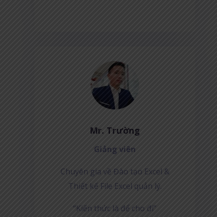
Mr. Trường
Giảng viên
Chuyên gia về Đào tạo Excel &
Thiết kế File Excel quản lý.
“Kiến thức là để cho đi”