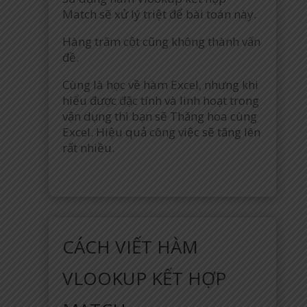
Match sẽ xử lý triệt để bài toán này.
Hàng trăm cột cũng không thành vấn
đề.
Cùng là học về hàm Excel, nhưng khi
hiểu được đặc tính và linh hoạt trong
vận dụng thì bạn sẽ Thăng hoa cùng
Excel. Hiệu quả công việc sẽ tăng lên
rất nhiều.
CÁCH VIẾT HÀM
VLOOKUP KẾT HỢP