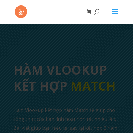
HÀM VLOOKUP
KẾT HỢP
MATCH
Hàm Vlookup kết hợp hàm Match sẽ giúp cho
công thức của bạn linh hoạt hơn rất nhiều lần.
Bài viết giúp bạn hiểu tại sao lại kết hợp 2 hàm