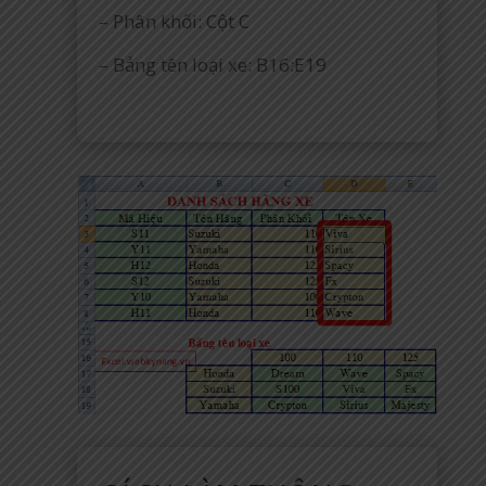
– Phân khối: Cột C
– Bảng tên loại xe: B16:E19