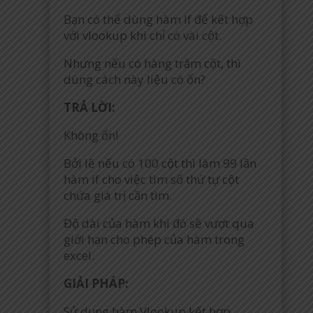
Bạn có thể dùng hàm If để kết hợp
với vlookup khi chỉ có vài cột.
Nhưng nếu có hàng trăm cột, thì
dùng cách này liệu có ổn?
TRẢ LỜI:
Không ổn!
Bởi lẽ nếu có 100 cột thì làm 99 lần
hàm if cho việc tìm số thứ tự cột
chứa giá trị cần tìm.
Độ dài của hàm khi đó sẽ vượt qua
giới hạn cho phép của hàm trong
excel.
GIẢI PHÁP:
Sử dụng hàm Vlookup kết hợp