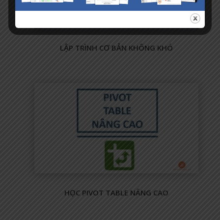
LẬP TRÌNH CƠ BẢN KHÔNG KHÓ
HỌC PIVOT TABLE NÂNG CAO