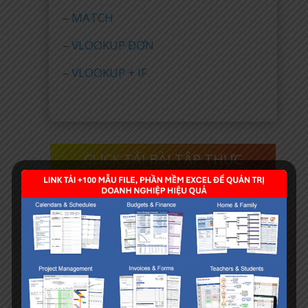
–
MATCH
–
VLOOKUP ĐƠN
–
VLOOKUP + IF
CLICK TẢI BÀI TẬP THỰC
HÀNH VLOOKUP