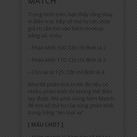
MATCH
Trong hình trên, bạn thấy rằng thay
vì điền trực tiếp số thứ tự cột chứa
giá trị cần tìm vào hàm vlookup
bằng số, ví dụ:
– Phân khối 100: Cột chỉ định là 2
– Phân khối 110: Cột chỉ định là 3
– Còn lại là 125: Cột chỉ định là 4.
Như đã phân tích trước đó nếu có
nhiều phân khối thì không thể điền
tay được. Mà phải dùng hàm Match
để tìm số thứ tự của từng phân khối
trong bảng “tên loại xe”.
[ MẤU CHỐT ]
– Hàm match là hàm tìm số thứ tự