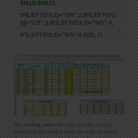
$I$18:$N$22
,
IF(LEFT(D3,2)=”NN”,2,IF(LEFT(D3,
2)=”CB”,3,IF(LEFT(D3,2)=”ND”,4,
IF(LEFT(D3,2)=”KD”,5,6)))),
0
)
(1) – Lookup_value:
Điều kiện tìm kiếm, ở trong
trường hợp này chúng ta dùng hàm Right sẽ tách ra