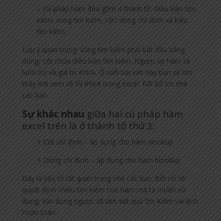
– Cú pháp hàm đều gồm 4 thành tố: Điều kiện tìm
kiếm, vùng tìm kiếm, cột/ dòng chỉ định và kiểu
tìm kiếm.
Lưu ý quan trọng: Vùng tìm kiếm phải bắt đầu bằng
dòng/ cột chứa điều kiện tìm kiếm. Ngược lại hàm sẽ
luôn trả về giá trị #N/A. Ở cuối bài viết này bạn sẽ tìm
thấy link xem về lỗi #N/A trong excel. Rất bổ ích nhé
các bạn.
Sự khác nhau
giữa hai cú pháp hàm
excel trên là ở thành tố thứ 3:
+ Cột chỉ định – áp dụng cho hàm vlookup
+ Dòng chỉ định – áp dụng cho hàm hlookup
Đây là yếu tố rất quan trọng nhé các bạn. Bởi nó sẽ
quyết định chiều tìm kiếm của hàm mà ta muốn sử
dụng. Vận dụng ngược sẽ làm kết quả tìm kiếm sai lệch
hoàn toàn.