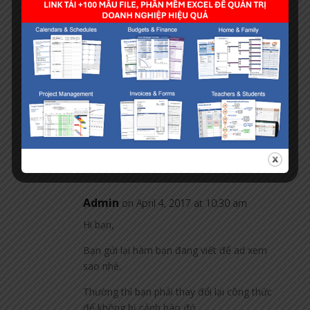
Reply
huong
on April 4, 2017 at 10:24 am
Xin hỏi: tại sao tôi nhập công thức vlookup ở
trên thì có cảnh báo: bạn đã nhập quá nhiều
đối số…..Tôi ko thể enter để kết thúc hàm.
Mong nhận dk giải đáp ạ
Reply
Admin
on April 4, 2017 at 10:30 am
Hi bạn,
Bạn gửi lại hàm bạn đang viết để ad xem
sao nhé.
Thường thì bạn phải thay đổi lại công thức
để không bị cảnh báo đó.