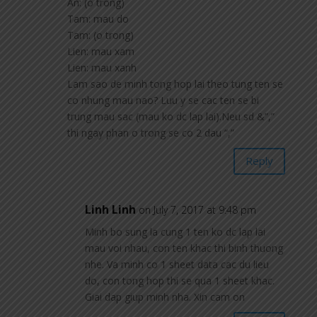
An: (o trong)
Tam: mau do
Tam: (o trong)
Lien: mau xam
Lien: mau xanh
Lam sao de minh tong hop lai theo tung ten se
co nhung mau nao? Luu y se cac ten se bi
trung mau sac (mau ko dc lap lai).Neu sd &”,”
thi ngay phan o trong se co 2 dau “,”
Reply
Linh Linh
on July 7, 2017 at 9:48 pm
Minh bo sung la cung 1 ten ko dc lap lai
mau voi nhau, con ten khac thi binh thuong
nhe. Va minh co 1 sheet data cac du lieu
do, con tong hop thi se qua 1 sheet khac.
Giai dap giup minh nha. Xin cam on