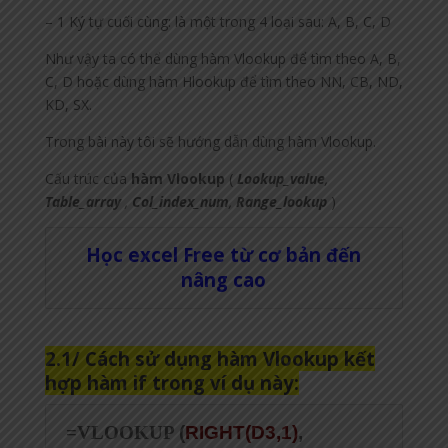
– 1 Ký tự cuối cùng: là một trong 4 loại sau: A, B, C, D
Như vậy ta có thể dùng hàm Vlookup để tìm theo A, B,
C, D hoặc dùng hàm Hlookup để tìm theo NN, CB, ND,
KD, SX.
Trong bài này tôi sẽ hướng dẫn dùng hàm Vlookup.
Cấu trúc của
hàm Vlookup
(
Lookup_value
,
Table_array
,
Col_index_num
,
Range_lookup
)
Học excel Free từ cơ bản đến
nâng cao
2.1/ Cách sử dụng hàm Vlookup kết
hợp hàm if trong ví dụ này:
=VLOOKUP
(
RIGHT(D3,1)
,