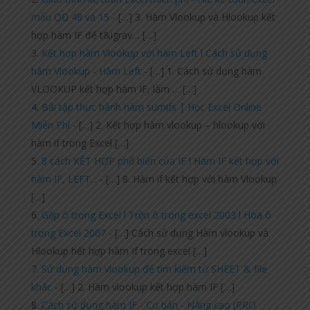
mẫu QĐ 48 và 15
- […] 3. Hàm Vlookup và Hlookup kết
hợp hàm IF để t&igrav… […]
Kết hợp hàm Vlookup với hàm Left l Cách sử dụng
hàm Vlookup - Hàm Left
- […] 1. Cách sử dụng hàm
VLOOKUP kết hợp hàm IF, làm … […]
Bài tập thực hành hàm sumifs | Học Excel Online
Miễn Phí
- […] 2. Kết hợp hàm vlookup – hlookup với
hàm if trong Excel […]
8 cách KẾT HỢP phổ biến của IF l Hàm IF kết hợp với
hàm IF, LEFT...
- […] 8. Hàm if kết hợp với hàm Vlookup
[…]
Gộp ô trong Excel l Trộn ô trong excel 2003 l Hòa ô
trong Excel 2007
- […] Cách sử dụng Hàm vlookup và
Hlookup hết hợp hàm If trong excel […]
Sử dụng hàm vlookup để tìm kiếm từ SHEET & file
khác
- […] 2. Hàm vlookup kết hợp hàm IF […]
Cách sử dụng hàm IF - Cơ bản - Nâng cao (PRO