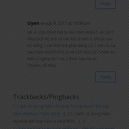
Reply
Uyen
on July 9, 2017 at 10:08 pm
ad ơi, cho mình hỏi là nếu hàm RIGHT và LEFT
đều tách đc mã số các hộ ra làm 2, thì tại sao
ko dùng 1 cái thôi mà phải dùng cả 2. với cả, tại
sao hàm RIGHT(D3,1) và LEFT(D3,2) ? mình ko
hiểu ý nghĩa số 1 và 2 theo sau nó ạ?
Thanks ad nhìu.
Reply
Trackbacks/Pingbacks
Cách Sử dụng Hàm Vlookup Trong Excel l Bài tập
hàm vlookup l Cách dùng
- […] 1. Cách sử dụng hàm
vlookup kết hợp hàm if đ&#7875… […]
Giáo trình kế toán Excel miễn phí - File kế toán excel