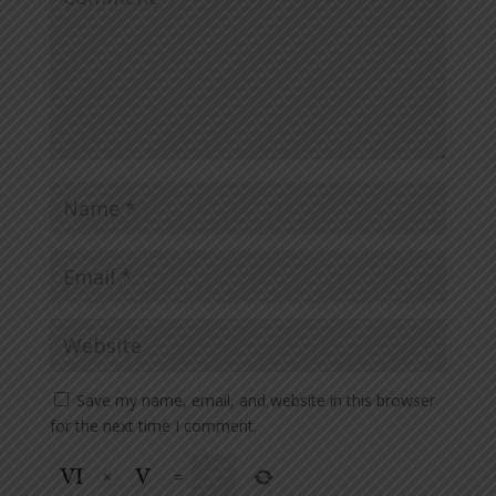
Save my name, email, and website in this browser
for the next time I comment.
×
=