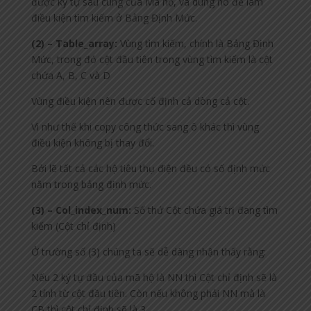
được ký tự sau cùng của Mã hộ, và dùng nó để làm
điều kiện tìm kiếm ở Bảng Định Mức.
(2) – Table_array:
Vùng tìm kiếm, chính là Bảng Định
Mức, trong đó cột đầu tiên trong vùng tìm kiếm là cột
chứa A, B, C và D
Vùng điều kiện nên được cố định cả dòng cả cột.
Vì như thế khi copy công thức sang ô khác thì vùng
điều kiện không bị thay đổi.
Bởi lẽ tất cả các hộ tiêu thụ điện đều có số định mức
nằm trong bảng định mức.
(3) – Col_index_num:
Số thứ Cột chứa giá trị đang tìm
kiếm (Cột chỉ định)
Ở trường số (3) chúng ta sẽ dễ dàng nhận thấy rằng:
Nếu 2 ký tự đầu của mã hộ là NN thì Cột chỉ định sẽ là
2 tính từ cột đầu tiên. Còn nếu không phải NN mà là
CB thì cột chỉ định sẽ là 3, …