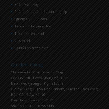
Phần Mềm Hay
Phần mềm quản trị doanh nghiệp
Quảng cáo – Lesson
Tài chính cho giám đốc
Trò chơi trên excel
VBA excel
Vẽ biểu đồ trong excel
Qui định chung
Chủ website: Phạm Xuân Trường
Công ty TNHH Webkynang Việt Nam
Email: webkynang.vn@gmail.com
Địa chỉ: Tầng 6, Tòa Nhà Sannam, Duy Tân, Dịch Vọng
Hậu, Cầu Giấy, Hà Nội
Điện thoại: 024 2239 73 73
SốGCN ĐKKD: 0107959448