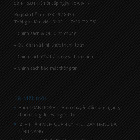
Sở KH&ĐT Hà nội cấp ngày: 15-08-17
Bộ phận hỗ trợ: 038 997 8430
Thời gian làm việc: 9h00 – 17h00 (T2-T6)
– Chính sách & Qui định chung
– Qui định và hình thức thanh toán
– Chính sách đổi/ trả hàng và hoàn tiền
– Chính sách bảo mật thông tin
Bài viết mới
Hàm TRANSPOSE – Hàm chuyển đổi hàng ngang,
thành hàng dọc và ngược lại
IZI – PHẦN MỀM QUẢN LÝ KHO, BÁN HÀNG ĐA
TÍNH NĂNG