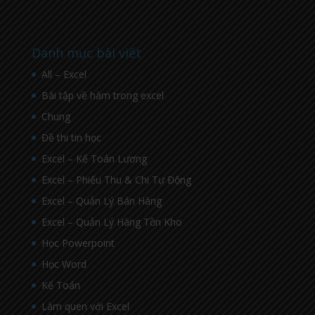
Danh mục bài viết
All – Excel
Bài tập về hàm trong excel
Chung
Đề thi tin học
Excel – Kế Toán Lương
Excel – Phiếu Thu & Chi Tự Động
Excel – Quản Lý Bán Hàng
Excel – Quản Lý Hàng Tồn Kho
Học Powerpoint
Học Word
Kế Toán
Làm quen với Excel