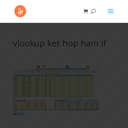
vlookup ket hop ham if